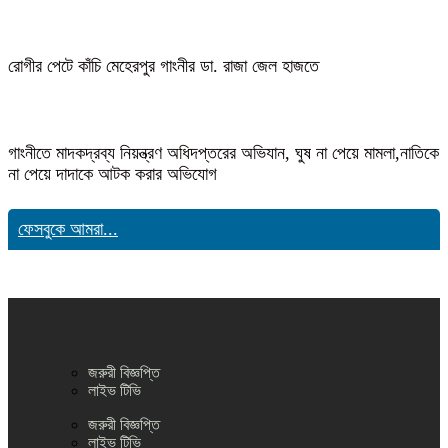
রোগীর পেটে কাঁচি মেহেরপুর গাংনীর ডা. রাজা জেল হাজতে
গাংনীতে মাদকদ্রব্য নিয়ন্ত্রণ অধিদপ্তরের অভিযান, ঘুষ না পেয়ে মামলা,নাতিকে
না পেয়ে দাদাকে আটক করার অভিযোগ
ফেসবুকে আমরা...
জরুরী বিজ্ঞপ্তি
লাইভ টিভি
জরুরী বিজ্ঞপ্তি
লাইভ টিভি