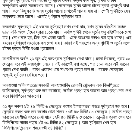
পূর্ণগ্রাস সূর্যগ্রহণ: এই ধরনের সূর্যগ্রহণ তখনই সম্ভব যখন সূর্য, পৃথিবী ও চাঁদ
সম্পূর্ণভাবে একই সরলরেখায় আসে। সেক্ষেত্রে সূর্যের আলো চাঁদের দ্বারা পুরোপুরি বাধা
পায়। ফলে কিছুক্ষণের জন্য সূর্যের আলো দেখতেই পাওয়া যায় না। গোটা পৃথিবীতে যেন
অন্ধকার নেমে আসে। একেই পূর্ণগ্রাস সূর্যগ্রহণ বলে।
বলয়গ্রাস সূর্যগ্রহণ: এই ধরনের সূর্যগ্রহণ তখন দেখা যায়, যখন সূর্যের বহিঃসীমা অঞ্চল
ছাড়া বাকি অংশ চাঁদের দ্বারা ঢেকে যায়। অর্থাৎ পৃথিবী থেকে সূর্যের শুধু বহিঃসীমাকে দেখা
যায়। দেখে মনে হয়, ঠিক যেন একটা আংটি। একে আগুনের বলয়ও বলা হয়ে থাকে। এই
ধরনের সূর্যগ্রহণ সবথেকে কম দেখা যায়। কারণ এই গ্রহণের জন্য পৃথিবী ও সূর্যের সঙ্গে
চাঁদের দূরত্ব নির্দিষ্ট হওয়া প্রয়োজন।
আগামীকাল অর্থাৎ ২১ জুন এই বলয়গ্রাস সূর্যগ্রহণ দেখা যাবে। জানা গিয়েছে, প্রায় ৩০
সেকেন্ড ধরে এই বলয়গ্রাস চলবে। এই কারণেই বলা হচ্ছে, গত ১০০ বছরে এই ধরনের
গ্রহণ দেখা যায়নি। কারণ এতক্ষণ ধরে সাধারণত গ্রহণ চলে না। কয়েক সেকেন্ডের
মধ্যেই সূর্য ফের বেরিয়ে পড়ে।
আবহাওয়া অধিদফতরের সহকারী আবহাওয়াবিদ রোনাকী খোন্দকার এক বিজ্ঞপ্তিতে
জানিয়েছেন, সূর্যগ্রহণ শুরু হবে কঙ্গোতে, সর্বোচ্চ গ্রহণ হবে ভারতে আর গ্রহণ শেষ দেখা
যাবে ফিলিপিনের আকাশে।
২১ জুন সকাল ৯টা ৪৬ মিনিট ৬ সেকেন্ডে কঙ্গোর ইম্পফোল্ডো শহরে সূর্যগ্রহণ শুরু হবে।
কেন্দ্রীয় গ্রহণ শুরু হবে কঙ্গোর বোমা শহরে ১০টা ৪৮ মিনিট ৩০ সেকেন্ডে। সর্বোচ্চ গ্রহণ
ভারতের যোশীমঠ শহরে দেখা যাবে ১২টা ৪০ মিনিট ৬ সেকেন্ডে। কেন্দ্রীয় গ্রহণ শেষ হবে
ফিলিপিনের সামার শহরে ২টা ৩১ মিনিট ৪২ সেকেন্ডে। আর সূর্যগ্রহণ শেষ হবে
ফিলিপিনের মিন্দানাও শহরে ৩টা ৩৪ মিনিটে।