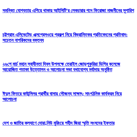
সমন্বিত যোগ্যতায় এগিয়ে থাকায় আইসিটি’র লেকচারার পদে ফিরোজা নাজনীনের সুপারিশ
চট্টগ্রাম এলিভেটেড এক্সপ্রেসওয়ে প্রকল্প নিয়ে বিভ্রান্তিকর প্রতিবেদনের প্রতিবাদ:
সচেতন নাগরিকদের বক্তব্য
২৬শে মার্চ মহান স্বাধীনতা দিবস উপলক্ষে তেরাইল জোড়পুকুরিয়া ডিগ্রি কলেজে
আয়োজিত পতাকা উত্তোলন ও আলোচনা সভা যথাযোগ্য মর্যাদায় অনুষ্ঠিত
ঈদুল ফিতরে কাউন্সিলর প্রার্থীর বাসায় সৌজন্য সাক্ষাৎ; সাংগঠনিক কার্যক্রম নিয়ে
আলোচনা
দেশ ও জাতির কল্যাণে দোয়া,নিউ মুরিংয়ে শহীদ জিয়া স্মৃতি সংসদের ইফতার