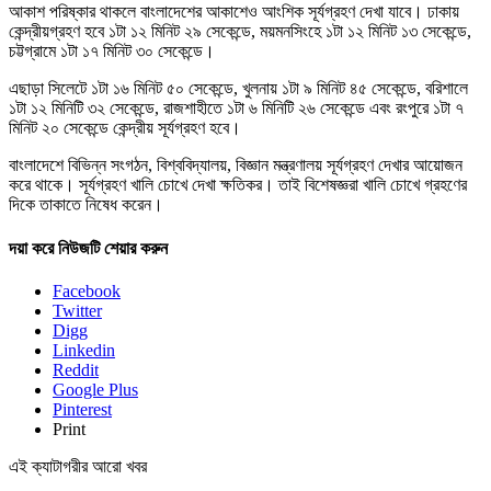
আকাশ পরিষ্কার থাকলে বাংলাদেশের আকাশেও আংশিক সূর্যগ্রহণ দেখা যাবে। ঢাকায়
কেন্দ্রীয়গ্রহণ হবে ১টা ১২ মিনিট ২৯ সেকেন্ডে, ময়মনসিংহে ১টা ১২ মিনিট ১৩ সেকেন্ডে,
চট্টগ্রামে ১টা ১৭ মিনিট ৩০ সেকেন্ডে।
এছাড়া সিলেটে ১টা ১৬ মিনিট ৫০ সেকেন্ডে, খুলনায় ১টা ৯ মিনিট ৪৫ সেকেন্ডে, বরিশালে
১টা ১২ মিনিটি ৩২ সেকেন্ডে, রাজশাহীতে ১টা ৬ মিনিটি ২৬ সেকেন্ডে এবং রংপুরে ১টা ৭
মিনিট ২০ সেকেন্ডে কেন্দ্রীয় সূর্যগ্রহণ হবে।
বাংলাদেশে বিভিন্ন সংগঠন, বিশ্ববিদ্যালয়, বিজ্ঞান মন্ত্রণালয় সূর্যগ্রহণ দেখার আয়োজন
করে থাকে। সূর্যগ্রহণ খালি চোখে দেখা ক্ষতিকর। তাই বিশেষজ্ঞরা খালি চোখে গ্রহণের
দিকে তাকাতে নিষেধ করেন।
দয়া করে নিউজটি শেয়ার করুন
Facebook
Twitter
Digg
Linkedin
Reddit
Google Plus
Pinterest
Print
এই ক্যাটাগরীর আরো খবর