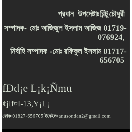
প্রধান
উপদেষ্টাঃ
রিন্টু
চৌধুরী
-
সম্পাদক
মোঃ
আজিজুল
ইসলাম
আজিজ
01719-
076924
,
-
নির্বাহি
সম্পাদক
মোঃ
রফিকুল
ইসলাম
01717-
656705
fÐd¡e L¡k¡Ñmu
¢jlf¤l-13,Y¡L¡
ফোনঃ
01827-656705
ইমেইলঃ
anusondan2@gmail.com