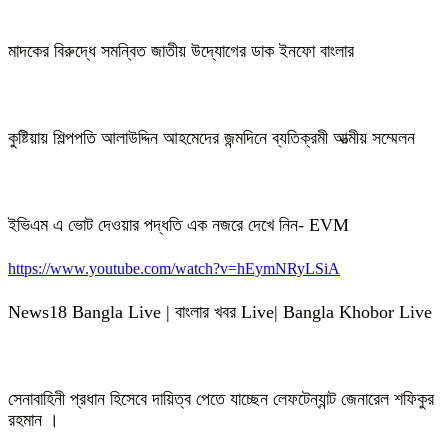
মাদকের বিরুদ্ধে সমন্বিত জাতীয় উদ্যোগের ডাক ইনফো বাংলার
কুষ্টিয়ায় শিল্পপতি আলাউদ্দিন আহমেদের জন্মদিনে ব্যতিক্রমী আত্মীয় সম্মেলন
ইভিএম এ ভোট দেওয়ার পদ্ধতি এক নজরে দেখে নিন- EVM
https://www.youtube.com/watch?v=hEymNRyLSiA
News18 Bangla Live | বাংলার খবর Live| Bangla Khobor Live
সেনাবাহিনী প্রধান হিসেবে দায়িত্ব পেতে যাচ্ছেন লেফটেন্যান্ট জেনারেল শফিকুর
রহমান ।