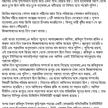
বিছানার ওপর নৃশংসভাবে হত্যা করে একই পথে বেরিয়ে যায়। তবে হত্যাকারী আগে থেকে
রুমে ঢুকে ছিল নাকি পরে ঢুকে হত্যাকাণ্ড ঘটিয়েছে তা নিশ্চিত হতে পারেনি পুলিশ।
রিংকির মরদেহের গোসল করানো নারীদের বরাত দিয়ে পরিবারের লোকজন জানিয়েছেন,
রিংকির শরীরে ধারালো অস্ত্রের অন্তত ১৭টি আঘাতের চিহ্ন দেখেছেন তারা। নৃশংস
হত্যাকাণ্ডের সময় রিংকি হয়তো চিৎকার করেছিলেন। কিন্তু ভারী বৃষ্টির কারণে সে শব্দ
কারও কানে পৌঁছায়নি।
জিজ্ঞাসাবাদের জন্য তিন তরুণ থানায়।
এরই মধ্যে হত্যাকাণ্ডে জড়িত সন্দেহে আসাদুজ্জামান আসিফ, রাকিবুল ইসলাম রাকিব ও
মারুফ নামে তিন তরুণকে জিজ্ঞাসাবাদের জন্য আটক করেছে পুলিশ। জব্দকৃত ডায়েরি ও
চিঠি এবং প্রাথমিক অনুসন্ধান থেকে তাদের নাম জানতে পারে পুলিশ। পুলিশের ধারণা,
এই তরুণদের সঙ্গে বিয়ের আগে থেকে যোগাযোগ ছিল নিহত নববধূর। রাকিবুল ও মারুফ
পান্ডুল ইউনিয়নের সাতঘড়িপাড়া গ্রামের এবং আসিফ একই ইউনিয়নের সাতকুড়ার পাড়
গ্রামের বাসিন্দা।
আটক তিন সন্দেহভাজন ব্যাক্তির সম্পর্কে যা জানা গিয়েছে হত্যাকাণ্ডের পর রাকিবুলকে
এলাকা থেকে, আসাদুজ্জামান আসিফকে রংপুর এবং মারুফকে ঢাকা থেকে জিজ্ঞাসাবাদের
জন্য থানায় নেয় পুলিশ। প্রাথমিক তদন্তে প্রাপ্ত তথ্যে পুলিশ মনে করছে, এই
তরুণদের সঙ্গে যোগাযোগ ছিল রিংকির। এর মধ্যে আসিফের সঙ্গে প্রেমের সম্পর্কের
বিষয়টি রিংকির পরিবার জানতো। নিহতের বাড়িতে আসিফের যাতায়াত ছিল। তাদের বিয়ের
আলাপও হয়েছিল। তবে আসিফের পরিবার রাজি না থাকায় তা সম্ভব হয়নি। আসিফ
দীর্ঘদিন থেকে রংপুরে থেকে পড়াশোনা করেন বলে তার পারিবারিক সূত্রে জানা গেছে। তার
বিরুদ্ধে উলিপুর থানায় ডিজিটাল সিকিউরিটি অ্যাক্টে মামলা রয়েছে।
অপর তরুণ রাকিবুল ইসলাম কুড়িগ্রাম শহরের একটি বেসরকারি পলিটেকটিক ইনস্টিটিউট