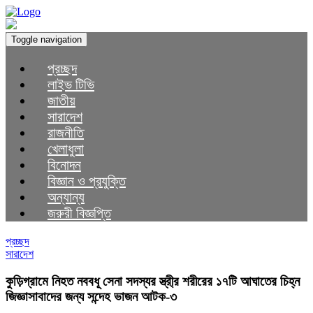
Toggle navigation
প্রচ্ছদ
লাইভ টিভি
জাতীয়
সারাদেশ
রাজনীতি
খেলাধুলা
বিনোদন
বিজ্ঞান ও প্রযুক্তি
অন্যান্য
জরুরী বিজ্ঞপ্তি
প্রচ্ছদ
সারাদেশ
কুড়িগ্রামে নিহত নববধূ সেনা সদস্যর স্ত্রী্র শরীরের ১৭টি আঘাতের চিহ্ন
জিজ্ঞাসাবাদের জন্য সন্দেহ ভাজন আটক-৩