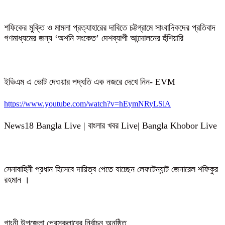
শফিকের মুক্তি ও মামলা প্রত্যাহারের দাবিতে চট্টগ্রামে সাংবাদিকদের প্রতিবাদ
গণমাধ্যমের জন্য ‘অশনি সংকেত’ দেশব্যাপী আন্দোলনের হুঁশিয়ারি
ইভিএম এ ভোট দেওয়ার পদ্ধতি এক নজরে দেখে নিন- EVM
https://www.youtube.com/watch?v=hEymNRyLSiA
News18 Bangla Live | বাংলার খবর Live| Bangla Khobor Live
সেনাবাহিনী প্রধান হিসেবে দায়িত্ব পেতে যাচ্ছেন লেফটেন্যান্ট জেনারেল শফিকুর
রহমান ।
গাংনী উপজেলা প্রেসক্লাবের নির্বাচন অনুষ্ঠিত