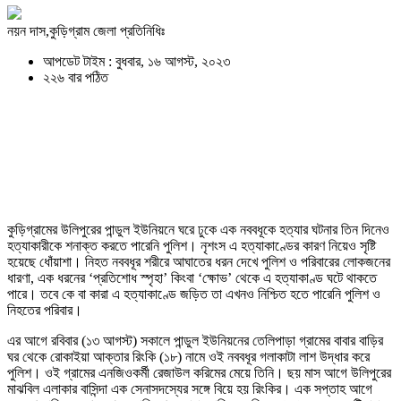
নয়ন দাস,কুড়িগ্রাম জেলা প্রতিনিধিঃ
আপডেট টাইম : বুধবার, ১৬ আগস্ট, ২০২৩
২২৬ বার পঠিত
কুড়িগ্রামের উলিপুরের পান্ডুল ইউনিয়নে ঘরে ঢুকে এক নববধূকে হত্যার ঘটনার তিন দিনেও
হত্যাকারীকে শনাক্ত করতে পারেনি পুলিশ। নৃশংস এ হত্যাকাণ্ডের কারণ নিয়েও সৃষ্টি
হয়েছে ধোঁয়াশা। নিহত নববধূর শরীরে আঘাতের ধরন দেখে পুলিশ ও পরিবারের লোকজনের
ধারণা, এক ধরনের ‘প্রতিশোধ স্পৃহা’ কিংবা ‘ক্ষোভ’ থেকে এ হত্যাকাণ্ড ঘটে থাকতে
পারে। তবে কে বা কারা এ হত্যাকাণ্ডে জড়িত তা এখনও নিশ্চিত হতে পারেনি পুলিশ ও
নিহতের পরিবার।
এর আগে রবিবার (১৩ আগস্ট) সকালে পান্ডুল ইউনিয়নের তেলিপাড়া গ্রামের বাবার বাড়ির
ঘর থেকে রোকাইয়া আক্তার রিংকি (১৮) নামে ওই নববধূর গলাকাটা লাশ উদ্ধার করে
পুলিশ। ওই গ্রামের এনজিওকর্মী রেজাউল করিমের মেয়ে তিনি। ছয় মাস আগে উলিপুরের
মাঝবিল এলাকার বাসিন্দা এক সেনাসদস্যের সঙ্গে বিয়ে হয় রিংকির। এক সপ্তাহ আগে