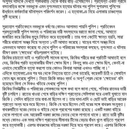
অসুস্থ দাদিকে দেখতে শ্বশুরবাড়ি থেকে বাবার বাড়ি এসেছিলেন। প্রত্যন্ত একটি গ্রামে
বসতবাড়ির কক্ষে নববধূকে এমন নৃশংসভাবে হত্যার ঘটনার পর পুলিশ সুপারসহ পুলিশের
ঊর্ধ্বতন কর্মকর্তারা ঘটনাস্থল পরিদর্শন করেন। এ হত্যাকাণ্ড নিয়ে এলাকায় চাঞ্চল্যের
সৃষ্টি হয়েছে।
সুরতহাল প্রতিবেদনে নববধূকে ধর্ষণের কোনও আলামত পায়নি পুলিশ। প্রতিবেদন
প্রস্তুতকারী পুলিশ সদস্য ও পরিবারের নারী সদস্যদের বরাতে জানা গেছে, আঘাতে
জর্জরিত করে রিংকির মৃত্যু নিশ্চিত করে হত্যাকারী। তার গলা কেটেই ক্ষান্ত হয়নি, সারা
শরীরে ধারালো অস্ত্র দিয়ে অন্তত ১৭টি আঘাত করেছে। ঘাড়ের পাশে অস্ত্র দিয়ে
এমনভাবে আঘাত করেছে যা দেখে পুলিশ ও পরিবারের সদস্যরা বলছেন, নৃশংসতা এ ঘটনায়
ভীষণ রকম ‘ক্ষোভের’ বহিঃপ্রকাশ ঘটেছে।
রিংকির চাচাতো ভাই ও প্রতিবেশী সাদেক বলেন, রিংকির শরীরে করা প্রতিটি আঘাতই বলে
দেয়, রিংকির প্রতি হত্যাকারীর ভীষণ ক্ষোভ ছিল। কিন্তু কার এত ক্ষোভ ছিল, কেনই-বা
এভাবে মেয়েটিকে হত্যা করলো তার কোনও কিনারা আমরা এখনও পাচ্ছি না।’
এদিকে হত্যাকাণ্ডের পর ঘর থেকে নিহতের হাতে লেখা ডায়েরি, কয়েকটি চিঠি ও মোবাইল
ফোন জব্দ করেছে পুলিশ। নিহত রিংকি কারও ব্যর্থ ও অপূর্ণ প্রেম থেকে ‘ক্ষোভের’ বলি
হয়েছেন কিনা সে দিকও খতিয়ে দেখছে পুলিশ।
রিংকির নিকটাত্মীয় ও পরিবারের লোকজনের সঙ্গে কথা বলে জানা গেছে, শনিবার রাতভর ভারী
বৃষ্টি চলছিল। রাতের খাওয়া শেষে বাড়ির দক্ষিণ প্রান্তের সেমিপাকা ঘরে একাই ঘুমাতে যান
রিংকি। সেদিন বাড়িতে তার বাবা-মা ছিলেন না। তার দাদা-দাদি ও ছোট ভাই বাড়ির আরেক
প্রান্তে অন্য ঘরে শুয়ে ছিলেন। রিংকি যে ঘরে ছিলেন সেই ঘরের সঙ্গে বাথরুম সংযুক্ত।
বাথরুমটিতে ঘরের ভেতর ও বাইরে থেকে প্রবেশের দরজা রয়েছে। একটি দরজা বাইরে
থেকে লাগানো এবং আরেকটি দরজা রুমের ভেতর থেকে লাগানো থাকে। রাতে ভারী বৃষ্টির
মধ্যে কোনও এক সময় দক্ষিণ প্রান্তের সীমানার টিনের বেড়ার বাঁধন খুলে বাড়িতে প্রবেশ
করে হত্যাকারী। এরপর বাথরুমের বাইরের দরজা দিয়ে ঘরে প্রবেশ করে। এরপর রিংকিকে