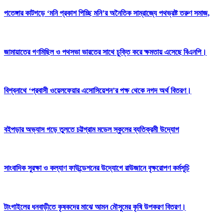
পতেঙ্গার কাটগড়ে ‘মনি প্রকাশ পিচ্ছি মনি’র অনৈতিক সাম্রাজ্যে পথভ্রষ্ট তরুণ সমাজ,
জামায়াতের গণমিছিল ও পথসভা ভারতের সাথে চুক্তি করে ক্ষমতায় এসেছে বিএনপি।
বিশ্বনাথে ‘প্রবাসী ওয়েলফেয়ার এসোসিয়েশন’র পক্ষ থেকে নগদ অর্থ বিতরণ।
বইপড়ার অভ্যাস গড়ে তুলতে চট্টগ্রাম মডেল স্কুলের ব্যতিক্রমী উদ্যোগ
সাংবাদিক সুরক্ষা ও কল্যাণ ফাউন্ডেশনের উদ্যোগে রাউজানে বৃক্ষরোপণ কর্মসূচি
টাংগাইলের ধনবাড়ীতে কৃষকদের মাঝে আমন মৌসুমের কৃষি উপকরণ বিতরণ।