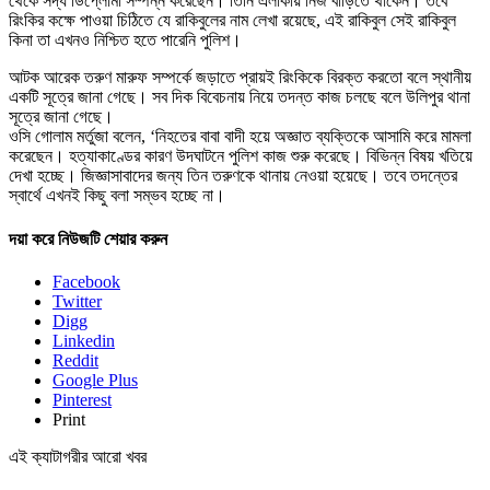
থেকে সদ্য ডিপ্লোমা সম্পন্ন করেছেন। তিনি এলাকায় নিজ বাড়িতে থাকেন। তবে
রিংকির কক্ষে পাওয়া চিঠিতে যে রাকিবুলের নাম লেখা রয়েছে, এই রাকিবুল সেই রাকিবুল
কিনা তা এখনও নিশ্চিত হতে পারেনি পুলিশ।
আটক আরেক তরুণ মারুফ সম্পর্কে জড়াতে প্রায়ই রিংকিকে বিরক্ত করতো বলে স্থানীয়
একটি সূত্রে জানা গেছে। সব দিক বিবেচনায় নিয়ে তদন্ত কাজ চলছে বলে উলিপুর থানা
সূত্রে জানা গেছে।
ওসি গোলাম মর্তুজা বলেন, ‘নিহতের বাবা বাদী হয়ে অজ্ঞাত ব্যক্তিকে আসামি করে মামলা
করেছেন। হত্যাকাণ্ডের কারণ উদঘাটনে পুলিশ কাজ শুরু করেছে। বিভিন্ন বিষয় খতিয়ে
দেখা হচ্ছে। জিজ্ঞাসাবাদের জন্য তিন তরুণকে থানায় নেওয়া হয়েছে। তবে তদন্তের
স্বার্থে এখনই কিছু বলা সম্ভব হচ্ছে না।
দয়া করে নিউজটি শেয়ার করুন
Facebook
Twitter
Digg
Linkedin
Reddit
Google Plus
Pinterest
Print
এই ক্যাটাগরীর আরো খবর