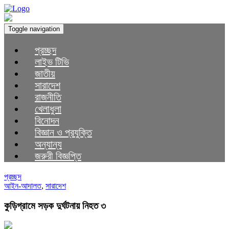
Toggle navigation
প্রচ্ছদ
লাইভ টিভি
জাতীয়
সারাদেশ
রাজনীতি
খেলাধুলা
বিনোদন
বিজ্ঞান ও প্রযুক্তি
অন্যান্য
জরুরী বিজ্ঞপ্তি
প্রচ্ছদ
আইন-আদালত
,
সারাদেশ
কুড়িগ্রামে সড়ক দুর্ঘটনায় নিহত ৩