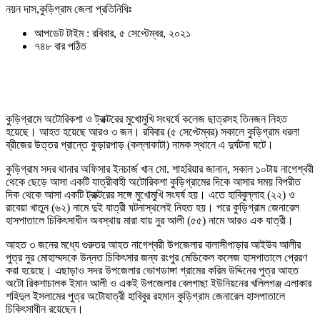
নয়ন দাস,কুড়িগ্রাম জেলা প্রতিনিধিঃ
আপডেট টাইম : রবিবার, ৫ সেপ্টেম্বর, ২০২১
৭৪৮ বার পঠিত
কুড়িগ্রামে অটোরিকশা ও ট্রাক্টরের মুখোমুখি সংঘর্ষে কলেজ ছাত্রসহ তিনজন নিহত
হয়েছে। আহত হয়েছে আরও ৩ জন। রবিবার (৫ সেপ্টেম্বর) সকালে কুড়িগ্রাম ধরলা
ব্রীজের উত্তর প্রান্তে কুড়ারপাড় (কল্লাকাটা) নামক স্থানে এ দুর্ঘটনা ঘটে।
কুড়িগ্রাম সদর থানার অফিসার ইনচার্জ খান মো. শাহরিয়ার জানান, সকাল ১০টায় নাগেশ্বরী
থেকে ছেড়ে আসা একটি যাত্রীবাহী অটোরিকশা কুড়িগ্রামের দিকে আসার সময় বিপরীত
দিক থেকে আসা একটি ট্রাক্টরের সঙ্গে মুখোমুখি সংঘর্ষ হয়। এতে হাবিবুল্লাহ (২২) ও
রাবেয়া খাতুন (৬২) নামে দুই যাত্রী ঘটনাস্থলেই নিহত হয়। পরে কুড়িগ্রাম জেনারেল
হাসপাতালে চিকিৎসাধীন অবস্থায় মারা যায় নুর আলী (৫৫) নামে আরও এক যাত্রী।
আহত ৩ জনের মধ্যে গুরুতর আহত নাগেশ্বরী উপজেলার বালাসীপাড়ার আইউব আলীর
পুত্র নুর মোহাম্মদকে উন্নত চিকিৎসার জন্য রংপুর মেডিকেল কলেজ হাসপাতালে প্রেরণ
করা হয়েছে। এছাড়াও সদর উপজেলার ভোগডাঙ্গা গ্রামের করিম উদ্দিনের পুত্র আহত
অটো রিকশাচালক ইমান আলী ও একই উপজেলার বেলগাছা ইউনিয়নের খলিলগঞ্জ এলাকার
শহিদুল ইসলামের পুত্র অটোযাত্রী হাবিবুর রহমান কুড়িগ্রাম জেনারেল হাসপাতালে
চিকিৎসাধীন রয়েছেন।