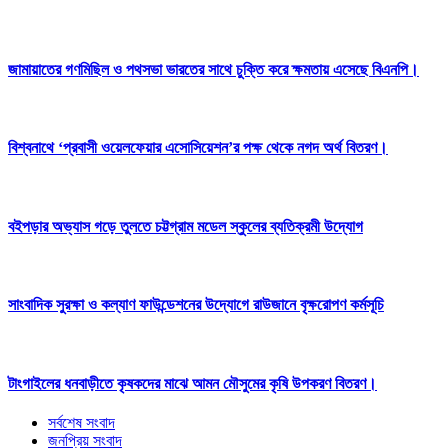
জামায়াতের গণমিছিল ও পথসভা ভারতের সাথে চুক্তি করে ক্ষমতায় এসেছে বিএনপি।
বিশ্বনাথে ‘প্রবাসী ওয়েলফেয়ার এসোসিয়েশন’র পক্ষ থেকে নগদ অর্থ বিতরণ।
বইপড়ার অভ্যাস গড়ে তুলতে চট্টগ্রাম মডেল স্কুলের ব্যতিক্রমী উদ্যোগ
সাংবাদিক সুরক্ষা ও কল্যাণ ফাউন্ডেশনের উদ্যোগে রাউজানে বৃক্ষরোপণ কর্মসূচি
টাংগাইলের ধনবাড়ীতে কৃষকদের মাঝে আমন মৌসুমের কৃষি উপকরণ বিতরণ।
সর্বশেষ সংবাদ
জনপ্রিয় সংবাদ