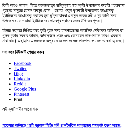
তিনি আরও জানান, নিহত কলেজছাত্র হাবিবুল্লাহ নাগেশ্বরী উপজেলার কাচারী পয়রাডাঙ্গা
গ্রামের মাসুদুর রহমান বাবলুর ছেলে। রাবেয়া খাতুন ফুলবাড়ী উপজেলার ভাঙামোড়
ইউনিয়নের ভাঙামোড় গ্রামের মৃত মুক্তিযোদ্ধা এনামুল হকের স্ত্রী ও নুর আলী সদর
উপজেলার ভোগডাঙ্গা ইউনিয়নের কোমরপুর গ্রামের নজর উদ্দিনের পুত্র।
ঘটনার সত্যতা নিশ্চিত করে কুড়িগ্রাম সদর হাসপাতালের আবাসিক মেডিকেল অফিসার ডা.
পুলক কুমার সরকার জানান, ঘটনাস্থলে ২জন এবং জেনারেল হাসপাতালে আরও একজন
মারা যায়। এছাড়াও একজনকে রংপুর মেডিকেল কলেজ হাসপাতালে রেফার্ড করা হয়েছে।
দয়া করে নিউজটি শেয়ার করুন
Facebook
Twitter
Digg
Linkedin
Reddit
Google Plus
Pinterest
Print
এই ক্যাটাগরীর আরো খবর
পতেঙ্গার কাটগড়ে ‘মনি প্রকাশ পিচ্ছি মনি’র অনৈতিক সাম্রাজ্যে পথভ্রষ্ট তরুণ সমাজ,