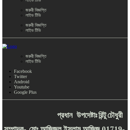
লাইভ টিভি
জরুরী বিজ্ঞপ্তি
লাইভ টিভি
জরুরী বিজ্ঞপ্তি
লাইভ টিভি
জরুরী বিজ্ঞপ্তি
লাইভ টিভি
Facebook
Twitter
Android
Youtube
Google Plus
প্রধান
উপদেষ্টাঃ
রিন্টু
চৌধুরী
-
সম্পাদক
মোঃ
আজিজুল
ইসলাম
আজিজ
01719-