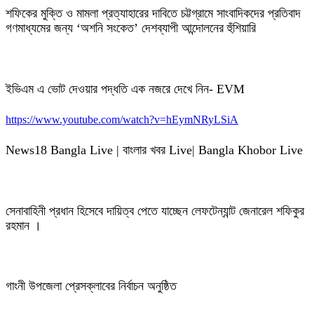
শফিকের মুক্তি ও মামলা প্রত্যাহারের দাবিতে চট্টগ্রামে সাংবাদিকদের প্রতিবাদ
গণমাধ্যমের জন্য ‘অশনি সংকেত’ দেশব্যাপী আন্দোলনের হুঁশিয়ারি
ইভিএম এ ভোট দেওয়ার পদ্ধতি এক নজরে দেখে নিন- EVM
https://www.youtube.com/watch?v=hEymNRyLSiA
News18 Bangla Live | বাংলার খবর Live| Bangla Khobor Live
সেনাবাহিনী প্রধান হিসেবে দায়িত্ব পেতে যাচ্ছেন লেফটেন্যান্ট জেনারেল শফিকুর
রহমান ।
গাংনী উপজেলা প্রেসক্লাবের নির্বাচন অনুষ্ঠিত