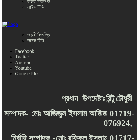
জরুরী বিজ্ঞপ্তি
লাইভ টিভি
জরুরী বিজ্ঞপ্তি
লাইভ টিভি
Facebook
Twitter
Android
Youtube
Google Plus
প্রধান
উপদেষ্টাঃ
রিন্টু
চৌধুরী
-
সম্পাদক
মোঃ
আজিজুল
ইসলাম
আজিজ
01719-
076924
,
-
নির্বাহি
সম্পাদক
মোঃ
রফিকুল
ইসলাম
01717-