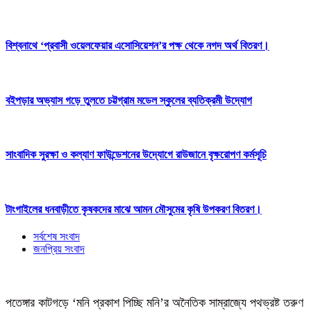
বিশ্বনাথে ‘প্রবাসী ওয়েলফেয়ার এসোসিয়েশন’র পক্ষ থেকে নগদ অর্থ বিতরণ।
বইপড়ার অভ্যাস গড়ে তুলতে চট্টগ্রাম মডেল স্কুলের ব্যতিক্রমী উদ্যোগ
সাংবাদিক সুরক্ষা ও কল্যাণ ফাউন্ডেশনের উদ্যোগে রাউজানে বৃক্ষরোপণ কর্মসূচি
টাংগাইলের ধনবাড়ীতে কৃষকদের মাঝে আমন মৌসুমের কৃষি উপকরণ বিতরণ।
সর্বশেষ সংবাদ
জনপ্রিয় সংবাদ
পতেঙ্গার কাটগড়ে ‘মনি প্রকাশ পিচ্ছি মনি’র অনৈতিক সাম্রাজ্যে পথভ্রষ্ট তরুণ