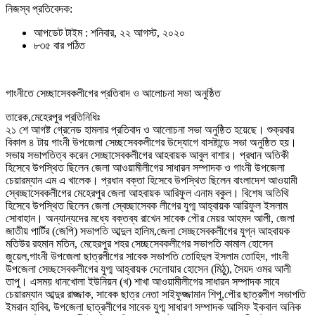
নিজস্ব প্রতিবেদক:
আপডেট টাইম : শনিবার, ২২ আগস্ট, ২০২০
৮৩৫ বার পঠিত
গাংনীতে সেচ্ছাসেবকলীগের প্রতিবাদ ও আলোচনা সভা অনুষ্ঠিত
তারেক,মেহেরপুর প্রতিনিধিঃ
২১ শে আগষ্ট গ্রেনেড হামলার প্রতিবাদ ও আলোচনা সভা অনুষ্ঠিত হয়েছে। শুক্রবার
বিকাল ৪ টায় গাংনী উপজেলা সেচ্ছসেবকলীগের উদ্যোগে বাসষ্টান্ডে সভা অনুষ্ঠিত হয়।
সভায় সভাপতিত্ব করেন সেচ্ছাসেবকলীগের আহবায়ক আবুল বাশার। প্রধান অতিকী
হিসেবে উপস্থিত ছিলেন জেলা আওয়ামীলীগের সাধারন সম্পাদক ও গাংনী উপজেলা
চেয়ারম্যান এম এ খালেক। প্রধান বক্তা হিসেবে উপস্থিত ছিলেন বাংলাদেশ আওয়ামী
স্বেচ্ছাসেবকলীগের মেহেরপুর জেলা আহবায়ক আরিফুল এনাম বকুল। বিশেষ অতিথি
হিসেবে উপস্থিত ছিলেন জেলা স্বেচ্ছাসেবক লীগের যুগ্ম আহ্বায়ক আরিফুল ইসলাম
সোবাহান। অন্যান্যদের মধ্যে বক্তব্য রাখেন সাবেক পৌর মেয়র আহমদ আলী, জেলা
জাতীয় পার্টির (জেপি) সভাপতি আব্দুল হালিম,জেলা সেচ্ছসেবকলীগের যুগ্ন আহবায়ক
মতিউর রহমান মতিন, মেহেরপুর শহর সেচ্ছসেবকলীগের সভাপতি কামাল হোসেন
জুয়েল,গাংনী উপজেলা ছাত্রলীগের সাবেক সভাপতি তোহিদুল ইসলাম তোহিদ, গাংনী
উপজেলা সেচ্ছসেবকলীগের যুগ্ম আহ্বায়ক দেলোয়ার হোসেন (মিঠু), সৈয়দ ওমর আলী
তাপু। এসময় ধানখোলা ইউনিয়ন (খ) শাখা আওয়ামীলীগের সাধারন সম্পাদক সাবে
চেয়ারম্যান আব্দুর রাজ্জাক, সাবেক ছাত্র নেতা সাইফুজ্জামান শিপু,পৌর ছাত্রলীগ সভাপতি
ইমরান হাবিব, উপজেলা ছাত্রলীগের সাবেক যুগ্ম সাধারণ সম্পাদক আসিফ ইকবাল অনিক