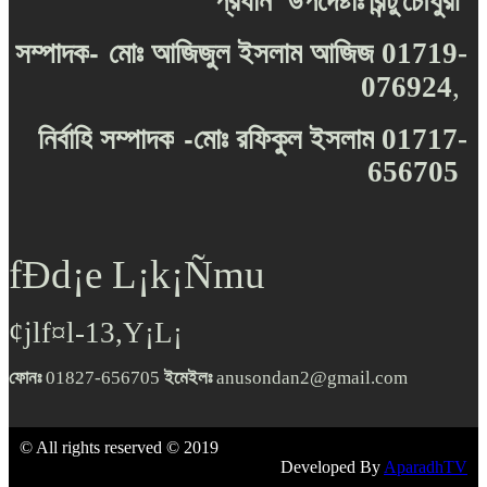
প্রধান
উপদেষ্টাঃ
রিন্টু
চৌধুরী
-
সম্পাদক
মোঃ
আজিজুল
ইসলাম
আজিজ
01719-
076924
,
-
নির্বাহি
সম্পাদক
মোঃ
রফিকুল
ইসলাম
01717-
656705
fÐd¡e L¡k¡Ñmu
¢jlf¤l-13,Y¡L¡
ফোনঃ
01827-656705
ইমেইলঃ
anusondan2@gmail.com
© All rights reserved © 2019
Developed By
AparadhTV