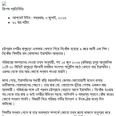
বিশেষ প্রতিনিধিঃ
আপডেট টাইম : শুক্রবার, ৩ জুলাই, ২০২৬
৬১ বার পঠিত
চট্টগ্রাম নগরীর বালুছড়া এলাকায় খেলতে গিয়ে নিখোঁজ হয়েছে ৯ বছর বয়সী এক শিশু।
নিখোঁজ শিশুটির নাম মোসাম্মত ইয়াসমিন আক্তার।
পরিবারের সদস্যদের দেওয়া তথ্য অনুযায়ী, গত ১৫ জুন ২০২৬ (রবিবার) দুপুর আনুমানিক
১২টা ৩০ মিনিটে বালুছড়া জিলানী মসজিদ সংলগ্ন গার্মেন্টস মাঠে খেলতে যায় ইয়াসমিন।
এরপর থেকে তার আর কোনো সন্ধান পাওয়া যায়নি।
জানা গেছে, ইয়াসমিনের স্থায়ী বাড়ি ময়মনসিংহ জেলার কোতোয়ালী মডেল থানার
ভাটিকাশর গোরস্থানের পেছনে। তার বাবা মো. মোতালেব ভূঁইয়া পেশায় একজন মাছ
ব্যবসায়ী। পরিবারের সঙ্গে এই প্রথম চট্টগ্রামে বেড়াতে আসে ইয়াসমিন। নিখোঁজ হওয়ার
পর থেকে তার বাবা ও ভাই নগরীর বিভিন্ন সড়ক, অলিগলি ও সম্ভাব্য স্থানে খোঁজ করেও
কোনো সন্ধান পাননি। বিষয়টি নিয়ে পরিবার গভীর উদ্বেগ ও উৎকণ্ঠার মধ্যে দিন
কাটাচ্ছে।
শিশুটির সন্ধান পেলে বা তার অবস্থান সম্পর্কে কোনো তথ্য জানা থাকলে অনুগ্রহ করে