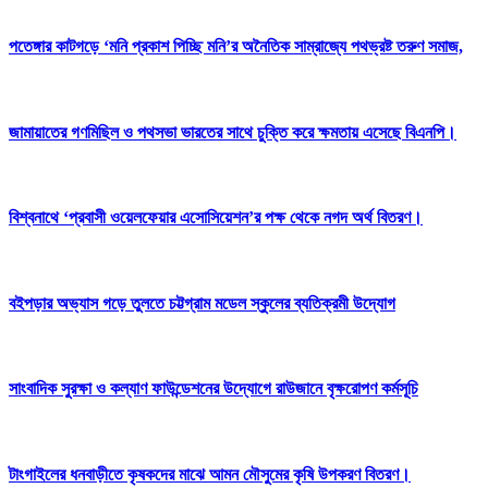
পতেঙ্গার কাটগড়ে ‘মনি প্রকাশ পিচ্ছি মনি’র অনৈতিক সাম্রাজ্যে পথভ্রষ্ট তরুণ সমাজ,
জামায়াতের গণমিছিল ও পথসভা ভারতের সাথে চুক্তি করে ক্ষমতায় এসেছে বিএনপি।
বিশ্বনাথে ‘প্রবাসী ওয়েলফেয়ার এসোসিয়েশন’র পক্ষ থেকে নগদ অর্থ বিতরণ।
বইপড়ার অভ্যাস গড়ে তুলতে চট্টগ্রাম মডেল স্কুলের ব্যতিক্রমী উদ্যোগ
সাংবাদিক সুরক্ষা ও কল্যাণ ফাউন্ডেশনের উদ্যোগে রাউজানে বৃক্ষরোপণ কর্মসূচি
টাংগাইলের ধনবাড়ীতে কৃষকদের মাঝে আমন মৌসুমের কৃষি উপকরণ বিতরণ।