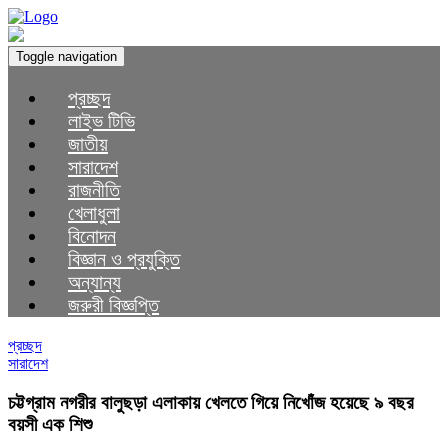
Toggle navigation
প্রচ্ছদ
লাইভ টিভি
জাতীয়
সারাদেশ
রাজনীতি
খেলাধুলা
বিনোদন
বিজ্ঞান ও প্রযুক্তি
অন্যান্য
জরুরী বিজ্ঞপ্তি
প্রচ্ছদ
সারাদেশ
চট্টগ্রাম নগরীর বালুছড়া এলাকায় খেলতে গিয়ে নিখোঁজ হয়েছে ৯ বছর
বয়সী এক শিশু