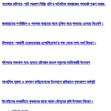
পতেঙ্গার কাটগড়ে ‘মনি প্রকাশ পিচ্ছি মনি’র অনৈতিক সাম্রাজ্যে পথভ্রষ্ট তরুণ সমাজ,
জামায়াতের গণমিছিল ও পথসভা ভারতের সাথে চুক্তি করে ক্ষমতায় এসেছে বিএনপি।
বিশ্বনাথে ‘প্রবাসী ওয়েলফেয়ার এসোসিয়েশন’র পক্ষ থেকে নগদ অর্থ বিতরণ।
বইপড়ার অভ্যাস গড়ে তুলতে চট্টগ্রাম মডেল স্কুলের ব্যতিক্রমী উদ্যোগ
সাংবাদিক সুরক্ষা ও কল্যাণ ফাউন্ডেশনের উদ্যোগে রাউজানে বৃক্ষরোপণ কর্মসূচি
টাংগাইলের ধনবাড়ীতে কৃষকদের মাঝে আমন মৌসুমের কৃষি উপকরণ বিতরণ।