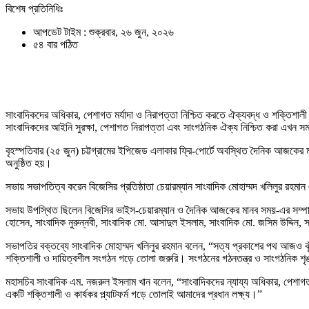
বিশেষ প্রতিনিধিঃ
আপডেট টাইম : শুক্রবার, ২৬ জুন, ২০২৬
৫৪ বার পঠিত
সাংবাদিকদের অধিকার, পেশাগত মর্যাদা ও নিরাপত্তা নিশ্চিত করতে ঐক্যবদ্ধ ও শক্তিশালী 
সাংবাদিকদের আইনি সুরক্ষা, পেশাগত নিরাপত্তা এবং সাংগঠনিক ঐক্য নিশ্চিত করা এখন 
বৃহস্পতিবার (২৫ জুন) চট্টগ্রামের ইপিজেড এলাকার ফ্রি-পোর্টে অবস্থিত দৈনিক আজকের ম
অনুষ্ঠিত হয়।
সভায় সভাপতিত্ব করেন বিজেসির প্রতিষ্ঠাতা চেয়ারম্যান সাংবাদিক মোহাম্মদ খলিলুর রহম
সভায় উপস্থিত ছিলেন বিজেসির ভাইস-চেয়ারম্যান ও দৈনিক আজকের মানব সময়-এর সম্পাদক ও
হোসেন, সাংবাদিক নুরুন্নবী, সাংবাদিক মো. আসাদুল ইসলাম, সাংবাদিক মো. জসিম উদ্দিন, স
সভাপতির বক্তব্যে সাংবাদিক মোহাম্মদ খলিলুর রহমান বলেন, “সত্য প্রকাশের পথ আজও ঝু
শক্তিশালী ও দায়িত্বশীল সংগঠন গড়ে তোলা জরুরি। সংগঠনের গঠনতন্ত্র ও সাংগঠনিক শৃঙ্খল
মহাসচিব সাংবাদিক এম. নজরুল ইসলাম খান বলেন, “সাংবাদিকদের ন্যায্য অধিকার, পেশাগত মর্
একটি শক্তিশালী ও কার্যকর প্ল্যাটফর্ম গড়ে তোলাই আমাদের প্রধান লক্ষ্য।”