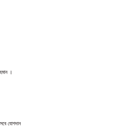
 রহমান ।
িসেবে যোগদান