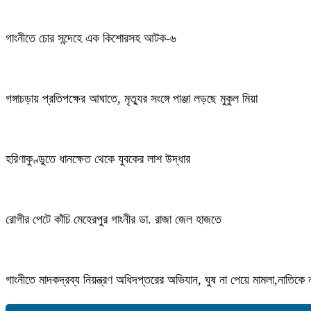
গাংনীতে চোর সন্দেহে এক কিশোরসহ আটক-৬
গঙ্গাচড়ায় প্রতিপক্ষের আঘাতে, মৃত্যুর সংঙ্গে পাঞ্জা লড়ছে মুকুল মিয়া
হরিণাকুণ্ডুতে ধানক্ষেত থেকে যুবকের লাশ উদ্ধার
রোগীর পেটে কাঁচি মেহেরপুর গাংনীর ডা. রাজা জেল হাজতে
গাংনীতে মাদকদ্রব্য নিয়ন্ত্রণ অধিদপ্তরের অভিযান, ঘুষ না পেয়ে মামলা,নাতি