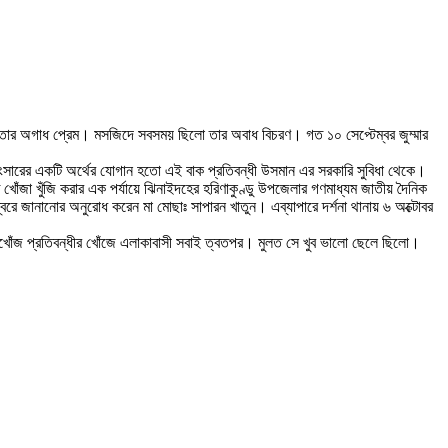
।
িলো তার অগাধ প্রেম। মসজিদে সবসময় ছিলো তার অবাধ বিচরণ। গত ১০ সেপ্টেম্বর জুম্মার
 সংসারের একটি অর্থের যোগান হতো এই বাক প্রতিবন্ধী উসমান এর সরকারি সুবিধা থেকে।
খোঁজা খুঁজি করার এক পর্যায়ে ঝিনাইদহের হরিণাকুণ্ডু উপজেলার গণমাধ্যম জাতীয় দৈনিক
বরে জানানোর অনুরোধ করেন মা মোছাঃ সাপারন খাতুন। এব্যাপারে দর্শনা থানায় ৬ অক্টোবর
িখোঁজ প্রতিবন্ধীর খোঁজে এলাকাবাসী সবাই ত্বতপর। মুলত সে খুব ভালো ছেলে ছিলো।