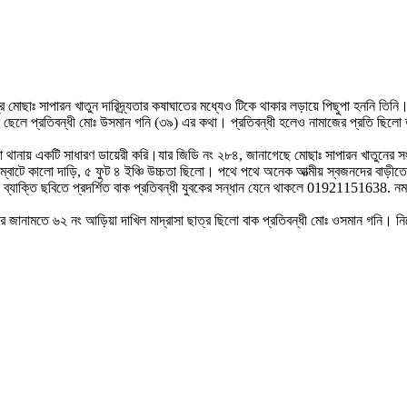
 মোছাঃ সাপারন খাতুন দারিদ্র্যতার কষাঘাতের মধ্যেও টিকে থাকার লড়ায়ে পিছুপা হননি তিনি
র ছোট্ট ছেলে প্রতিবন্ধী মোঃ উসমান গনি (৩৯) এর কথা। প্রতিবন্ধী হলেও নামাজের প্রতি ছ
্শনা থানায় একটি সাধারণ ডায়েরী করি।যার জিডি নং ২৮৪, জানাগেছে মোছাঃ সাপারন খাতুনের
লম্বাটে কালো দাড়ি, ৫ ফুট ৪ ইঞ্চি উচ্চতা ছিলো। পথে পথে অনেক আত্মীয় স্বজনদের বাড়ীতে 
ব্যাক্তি ছবিতে প্রদর্শিত বাক প্রতিবন্ধী যুবকের সন্ধান যেনে থাকলে 01921151638. নম্
 জানামতে ৬২ নং আড়িয়া দাখিল মাদ্রাসা ছাত্র ছিলো বাক প্রতিবন্ধী মোঃ ওসমান গনি। ন