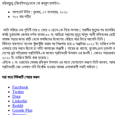
হরিনাকুন্ডু (ঝিনাইদহ)থেকে মো রাব্বুল হুসাইন:-
আপডেট টাইম : বুধবার, ১৭ নভেম্বর, ২০২১
৭০০ বার পঠিত
অতি দরিদ্র এক গৃহিণী তার ৫ মেয়ে ৩ ছেলে-কে নিয়ে সংসার। স্বামীর মৃত্যুর পর হতদরিদ্র
বলছি চুয়াডাঙ্গা জেলার দর্শনা থানার ৬২ নং আড়িয়া গ্রামের মৃত্যু মাসুদ আলী মল্লিকে
নামাজ পড়ার জন্য বাড়ী থেকে মসজিদের উদ্দেশ্যে বেরিয়ে আর ফিরে আসেনি তিনি।
বিভিন্ন যায়গাতে অনেক খুঁজাখুঁজি করার পর নিরুপায় হয়ে ৬ অক্টোবর ২০২১ ইং তারিখে দর
এসময়ে তার পরনে ছিলো চা পাতি কালারের পাঞ্জাবী। গায়ের রং কালো, মুখোমণ্ডল চ্যাপ্টা 
দেশের কন্ঠ পত্রিকার প্রতিনিধি-কে জানান প্রতিবন্ধী উসমান এর জননী। কোনও সহৃদয়বান 
২০২১ ইং তারিখে জিডি করা হয়েছে।
এদিকে ২ নং ওয়ার্ডের মেম্বর রফিকুল ইসলাম এর সাথে যোগাযোগ করলে তিনি জানান, আমার
প্রতিবন্ধী মোঃ ওসমান গনি নিখোঁজ হওয়ায় আমরা এলাকাবাসী সবাই মর্মাহত।
দয়া করে নিউজটি শেয়ার করুন
Facebook
Twitter
Digg
Linkedin
Reddit
Google Plus
Pinterest