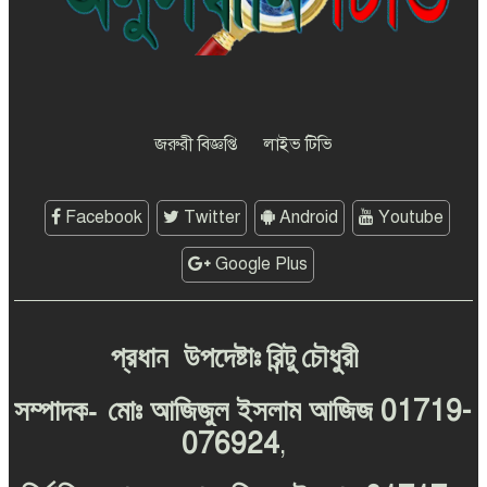
অনুষ্ঠিত
কুষ্টিয়ার কৃতি সন্তান শাফিন মাহমুদের
পিবিআই ঢাকা জেলার নতুন পুলিশ
জরুরী বিজ্ঞপ্তি
লাইভ টিভি
সুপার হিসেবে যোগদান
গাংনীতে চোর সন্দেহে এক কিশোরসহ
Facebook
Twitter
Android
Youtube
আটক-৬
Google Plus
গঙ্গাচড়ায় প্রতিপক্ষের আঘাতে, মৃত্যুর
সংঙ্গে পাঞ্জা লড়ছে মুকুল মিয়া
প্রধান
উপদেষ্টাঃ
রিন্টু
চৌধুরী
-
01719-
হরিণাকুণ্ডুতে ধানক্ষেত থেকে যুবকের
সম্পাদক
মোঃ
আজিজুল
ইসলাম
আজিজ
লাশ উদ্ধার
076924
,