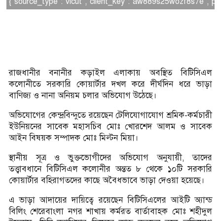
{"source_type":"vicut","client_key":"aw889s25wozf8s7e","pic
রাজধানীর বনানীর কড়াইল এলাকায় অবস্থিত বিটিসিএল
কলোনীতে সরকারি কোয়ার্টার দখল করে দীর্ঘদিন ধরে ভাড়া
বাণিজ্য ও নানা অনিয়ম চলার অভিযোগ উঠেছে।
অভিযোগের কেন্দ্রবিন্দুতে রয়েছেন টেলিযোগাযোগ শ্রমিক-কর্মচারী
ইউনিয়নের সাবেক মহাসচিব মোঃ খোরশেদ আলম ও সাবেক
আইন বিষয়ক সম্পাদক মোঃ মিল্টন মিয়া।
স্থানীয় সূত্র ও ভুক্তভোগীদের অভিযোগ অনুযায়ী, তাদের
তত্ত্বাবধানে বিটিসিএল কলোনীর অন্তত ৮ থেকে ১০টি সরকারি
কোয়ার্টার বহিরাগতদের কাছে অবৈধভাবে ভাড়া দেওয়া হয়েছে।
এ ভাড়া আদায়ের দায়িত্বে রয়েছেন বিটিসিএলের আইটি অ্যান্ড
বিলিং শেরেবাংলা নগর শাখায় কর্মরত বার্তাবাহক মোঃ শহীদুল