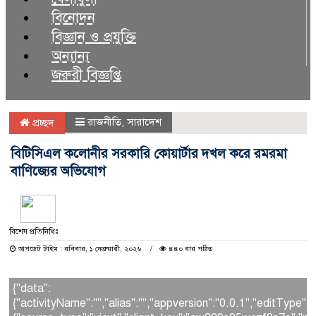
বিনোদন
বিজ্ঞান ও প্রযুক্তি
অন্যান্য
জরুরী বিজ্ঞপ্তি
রাজনীতি
,
সারাদেশ
প্রচ্ছদ
বিটিসিএল কলোনীর সরকারি কোয়ার্টার দখল করে রমরমা
বাণিজ্যের অভিযোগ
বিশেষ প্রতিনিধিঃ
আপডেট টাইম : রবিবার, ১ ফেব্রুয়ারী, ২০২৬
৪৪০ বার পঠিত
{"data":
{"activityName":"","alias":"","appversion":"0.0.1","editType"