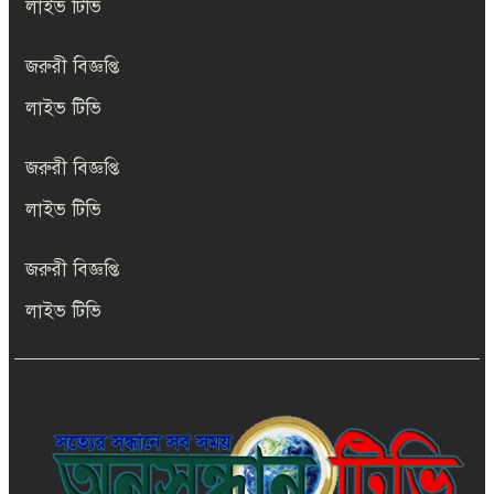
লাইভ টিভি
সম্মেলন
জরুরী বিজ্ঞপ্তি
সাংবাদিকতার মর্যাদা রক্ষায় ঐক্যের
প্রত্যয়, জেএসএস চট্টগ্রাম মহানগর
লাইভ টিভি
কমিটির নতুন নেতৃত্বের পরিচিতি
জরুরী বিজ্ঞপ্তি
ইভিএম এ ভোট দেওয়ার পদ্ধতি এক
নজরে দেখে নিন- EVM
লাইভ টিভি
জরুরী বিজ্ঞপ্তি
News18 Bangla Live | বাংলার খবর
https://www.youtube.com/watch?
লাইভ টিভি
Live| Bangla Khobor Live
v=hEymNRyLSiA
সেনাবাহিনী প্রধান হিসেবে দায়িত্ব
পেতে যাচ্ছেন লেফটেন্যান্ট জেনারেল
শফিকুর রহমান ।
গাংনী উপজেলা প্রেসক্লাবের নির্বাচন