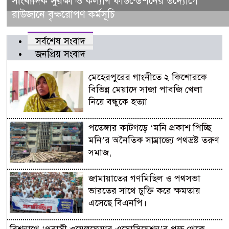
সাংবাদিক সুরক্ষা ও কল্যাণ ফাউন্ডেশনের উদ্যোগে
রাউজানে বৃক্ষরোপণ কর্মসূচি
সর্বশেষ সংবাদ
জনপ্রিয় সংবাদ
মেহেরপুরের গাংনীতে ২ কিশোরকে
বিভিন্ন মেয়াদে সাজা পাবজি খেলা
নিয়ে বন্ধুকে হত্যা
পতেঙ্গার কাটগড়ে ‘মনি প্রকাশ পিচ্ছি
মনি’র অনৈতিক সাম্রাজ্যে পথভ্রষ্ট তরুণ
সমাজ,
জামায়াতের গণমিছিল ও পথসভা
ভারতের সাথে চুক্তি করে ক্ষমতায়
এসেছে বিএনপি।
বিশ্বনাথে ‘প্রবাসী ওয়েলফেয়ার এসোসিয়েশন’র পক্ষ থেকে