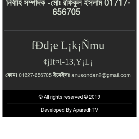
-
01717-
নির্বাহি
সম্পাদক
মোঃ
রফিকুল
ইসলাম
রোগীর পেটে কাঁচি মেহেরপুর গাংনীর
656705
ডা. রাজা জেল হাজতে
গাংনীতে মাদকদ্রব্য নিয়ন্ত্রণ অধিদপ্তরের
অভিযান, ঘুষ না পেয়ে মামলা,নাতিকে
fÐd¡e L¡k¡Ñmu
না পেয়ে দাদাকে আটক করার
অভিযোগ
¢jlf¤l-13,Y¡L¡
ফোনঃ
01827-656705
ইমেইলঃ
anusondan2@gmail.com
© All rights reserved © 2019
Developed By
AparadhTV