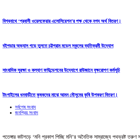
বিশ্বনাথে ‘প্রবাসী ওয়েলফেয়ার এসোসিয়েশন’র পক্ষ থেকে নগদ অর্থ বিতরণ।
বইপড়ার অভ্যাস গড়ে তুলতে চট্টগ্রাম মডেল স্কুলের ব্যতিক্রমী উদ্যোগ
সাংবাদিক সুরক্ষা ও কল্যাণ ফাউন্ডেশনের উদ্যোগে রাউজানে বৃক্ষরোপণ কর্মসূচি
টাংগাইলের ধনবাড়ীতে কৃষকদের মাঝে আমন মৌসুমের কৃষি উপকরণ বিতরণ।
সর্বশেষ সংবাদ
জনপ্রিয় সংবাদ
পতেঙ্গার কাটগড়ে ‘মনি প্রকাশ পিচ্ছি মনি’র অনৈতিক সাম্রাজ্যে পথভ্রষ্ট তরুণ 