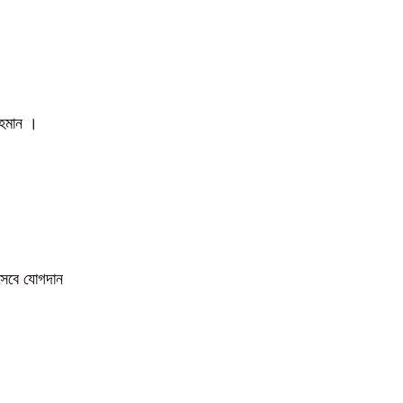
 রহমান ।
িসেবে যোগদান