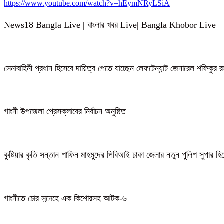
https://www.youtube.com/watch?v=hEymNRyLSiA
News18 Bangla Live | বাংলার খবর Live| Bangla Khobor Live
সেনাবাহিনী প্রধান হিসেবে দায়িত্ব পেতে যাচ্ছেন লেফটেন্যান্ট জেনারেল শফিকুর
গাংনী উপজেলা প্রেসক্লাবের নির্বাচন অনুষ্ঠিত
কুষ্টিয়ার কৃতি সন্তান শাফিন মাহমুদের পিবিআই ঢাকা জেলার নতুন পুলিশ সুপার হ
গাংনীতে চোর সন্দেহে এক কিশোরসহ আটক-৬