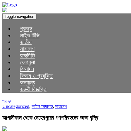
Toggle navigation
প্রচ্ছদ
লাইভ টিভি
জাতীয়
সারাদেশ
রাজনীতি
খেলাধুলা
বিনোদন
বিজ্ঞান ও প্রযুক্তি
অন্যান্য
জরুরী বিজ্ঞপ্তি
প্রচ্ছদ
Uncategorized
,
আইন-আদালত
,
সারাদেশ
আগামীকাল থেকে মেহেরপুরের গণপরিবহনের ভাড়া বৃদ্ধি