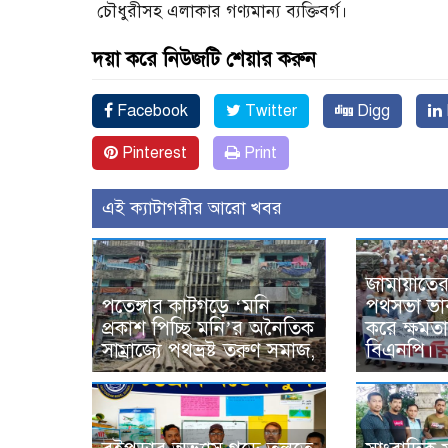
চৌধুরীসহ এলাকার গণ্যমান্য ব্যক্তিবর্গ।
দয়া করে নিউজটি শেয়ার করুন
Facebook
Twitter
Digg
Pinterest
Print
এই ক্যাটাগরীর আরো খবর
জামায়াতে
পতেঙ্গার কাটগড়ে ‘মনি
পথসভা ভার
প্রকাশ পিচ্ছি মনি’র অনৈতিক
করে ক্ষমত
সাম্রাজ্যে পথভ্রষ্ট তরুণ সমাজ,
বিএনপি।