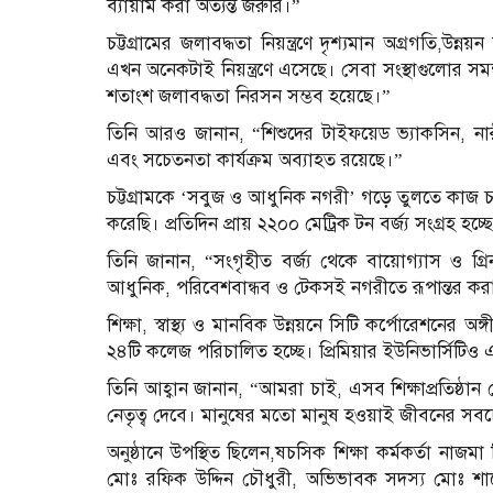
ব্যায়াম করা অত্যন্ত জরুরি।”
চট্টগ্রামের জলাবদ্ধতা নিয়ন্ত্রণে দৃশ্যমান অগ্রগতি,উন্নয়
এখন অনেকটাই নিয়ন্ত্রণে এসেছে। সেবা সংস্থাগুলোর স
শতাংশ জলাবদ্ধতা নিরসন সম্ভব হয়েছে।”
তিনি আরও জানান, “শিশুদের টাইফয়েড ভ্যাকসিন, নারীদের
এবং সচেতনতা কার্যক্রম অব্যাহত রয়েছে।”
চট্টগ্রামকে ‘সবুজ ও আধুনিক নগরী’ গড়ে তুলতে কাজ চল
করেছি। প্রতিদিন প্রায় ২২০০ মেট্রিক টন বর্জ্য সংগ্রহ হচ
তিনি জানান, “সংগৃহীত বর্জ্য থেকে বায়োগ্যাস ও গ্
আধুনিক, পরিবেশবান্ধব ও টেকসই নগরীতে রূপান্তর করা
শিক্ষা, স্বাস্থ্য ও মানবিক উন্নয়নে সিটি কর্পোরেশনের
২৪টি কলেজ পরিচালিত হচ্ছে। প্রিমিয়ার ইউনিভার্সিটিও এ
তিনি আহ্বান জানান, “আমরা চাই, এসব শিক্ষাপ্রতিষ্ঠান
নেতৃত্ব দেবে। মানুষের মতো মানুষ হওয়াই জীবনের সব
অনুষ্ঠানে উপস্থিত ছিলেন,ষচসিক শিক্ষা কর্মকর্তা না
মোঃ রফিক উদ্দিন চৌধুরী, অভিভাবক সদস্য মোঃ শ