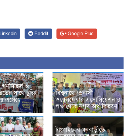
Linkedin
Reddit
Google Plus
র গণমিছিল ও
তের সাথে চুক্তি
বিশ্বনাথে ‘প্রবাসী
ায় এসেছে
ওয়েলফেয়ার এসোসিয়েশন’র
পক্ষ থেকে নগদ অর্থ বিতরণ।
টাংগাইলের ধনবাড়ীতে