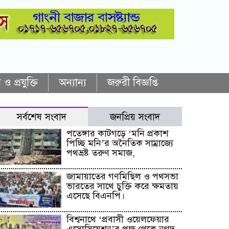
 ও প্রযুক্তি
অন্যান্য
জরুরী বিজ্ঞপ্তি
সর্বশেষ সংবাদ
জনপ্রিয় সংবাদ
পতেঙ্গার কাটগড়ে ‘মনি প্রকাশ
পিচ্ছি মনি’র অনৈতিক সাম্রাজ্যে
পথভ্রষ্ট তরুণ সমাজ,
জামায়াতের গণমিছিল ও পথসভা
ভারতের সাথে চুক্তি করে ক্ষমতায়
এসেছে বিএনপি।
বিশ্বনাথে ‘প্রবাসী ওয়েলফেয়ার