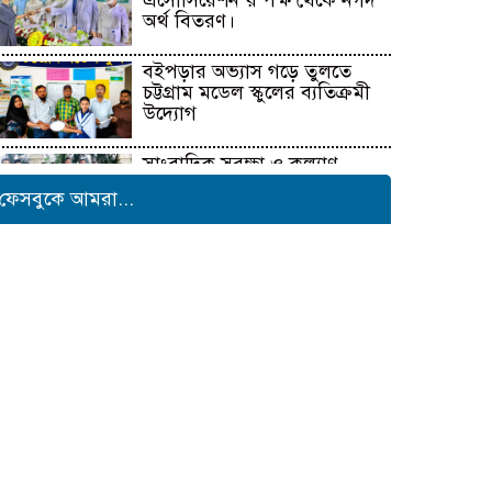
এসোসিয়েশন’র পক্ষ থেকে নগদ
অর্থ বিতরণ।
বইপড়ার অভ্যাস গড়ে তুলতে
চট্টগ্রাম মডেল স্কুলের ব্যতিক্রমী
উদ্যোগ
সাংবাদিক সুরক্ষা ও কল্যাণ
ফাউন্ডেশনের উদ্যোগে রাউজানে
ফেসবুকে আমরা...
বৃক্ষরোপণ কর্মসূচি
টাংগাইলের ধনবাড়ীতে কৃষকদের
মাঝে আমন মৌসুমের কৃষি
উপকরণ বিতরণ।
মাদকের বিরুদ্ধে সমন্বিত জাতীয়
উদ্যোগের ডাক ইনফো বাংলার
কুষ্টিয়ায় শিল্পপতি আলাউদ্দিন
আহমেদের জন্মদিনে ব্যতিক্রমী
আত্মীয় সম্মেলন