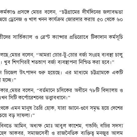
ন কর্মকাণ্ড প্রসঙ্গে মেয়র বলেন, “চট্টগ্রামের দীর্ঘদিনের জলাবদ্ধতা
মন্বয়ে ড্রেনেজ ও খাল খনন কার্যক্রম জোরদার করায় ৫০ থেকে ৬০
 সার্ভিক্যাল ও ব্রেস্ট ক্যান্সার প্রতিরোধে টিকাদান কর্মসূচি
ছে,মেয়র বলেন, “আমরা ডোর-টু-ডোর বর্জ্য সংগ্রহ ব্যবস্থা চালু
্ছে। খুব শিগগিরই শতভাগ বর্জ্য ব্যবস্থাপনা নিশ্চিত করা হবে।”
রিন ডিজেল উৎপাদন শুরু হয়েছে। এর মাধ্যমে চট্টগ্রামকে একটি
 হচ্ছে।”
 অঙ্গীকার,মেয়র বলেন, “বর্তমানে চসিকের অধীনে ৭৮টি বিদ্যালয় ও
খন সিটি কর্পোরেশনের তত্ত্বাবধানে।”
 থেকে এমন মানুষ তৈরি হোক, যারা জ্ঞানে-গুণে সমৃদ্ধ হয়ে দেশের
চেয়ে বড় সাফল্য।”
জমা বিনতে আমিন, অধ্যক্ষ মোঃ আবুল কাশেম, গভর্নিং বডির সদস্য
াহেদ আকবর, সমাজসেবী ও রাজনৈতিক ব্যক্তিত্ব মনজুর আলম