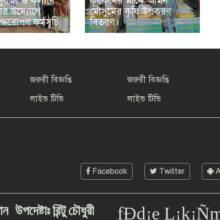
ুরক্ষা ও কল্যাণ
কৃষকদের মাঝে আমন
ের উদ্যোগে
মৌসুমের কৃষি উপকরণ
ক্ষরোপণ কর্মসূচি
বিতরণ।
জরুরী বিজ্ঞপ্তি
জরুরী বিজ্ঞপ্তি
লাইভ টিভি
লাইভ টিভি
Facebook
Twitter
A
ান
উপদেষ্টাঃ
রিন্টু
চৌধুরী
fÐd¡e L¡k¡Ñ