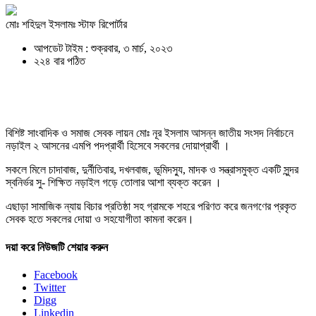
মোঃ শহিদুল ইসলামঃ স্টাফ রিপোর্টার
আপডেট টাইম : শুক্রবার, ৩ মার্চ, ২০২৩
২২৪ বার পঠিত
বিশিষ্ট সাংবাদিক ও সমাজ সেবক লায়ন মোঃ নূর ইসলাম আসন্ন জাতীয় সংসদ নির্বাচনে
নড়াইল ২ আসনের এমপি পদপ্রার্থী হিসেবে সকলের দোয়াপ্রার্থী ।
সকলে মিলে চাদাবাজ, দুর্নীতিবার, দখলবাজ, ভূমিদস্যু, মাদক ও সন্ত্রাসমুক্ত একটি সুন্দর
স্বনির্ভর সু- শিক্ষিত নড়াইল গড়ে তোলার আশা ব্যক্ত করেন ।
এছাড়া সামাজিক ন্যায় বিচার প্রতিষ্ঠা সহ গ্রামকে শহরে পরিণত করে জনগণের প্রকৃত
সেবক হতে সকলের দোয়া ও সহযোগীতা কামনা করেন।
দয়া করে নিউজটি শেয়ার করুন
Facebook
Twitter
Digg
Linkedin