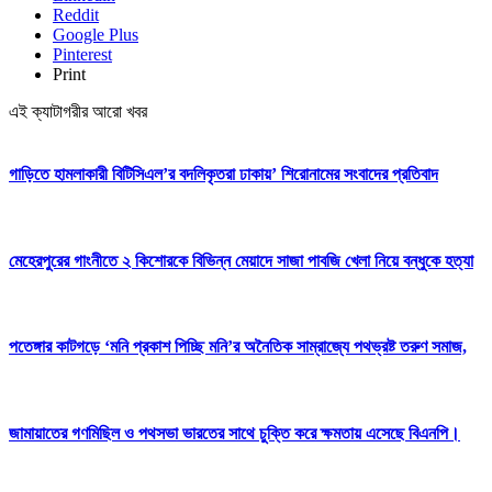
Reddit
Google Plus
Pinterest
Print
এই ক্যাটাগরীর আরো খবর
গাড়িতে হামলাকারী বিটিসিএল’র বদলিকৃতরা ঢাকায়’ শিরোনামের সংবাদের প্রতিবাদ
মেহেরপুরের গাংনীতে ২ কিশোরকে বিভিন্ন মেয়াদে সাজা পাবজি খেলা নিয়ে বন্ধুকে হত্যা
পতেঙ্গার কাটগড়ে ‘মনি প্রকাশ পিচ্ছি মনি’র অনৈতিক সাম্রাজ্যে পথভ্রষ্ট তরুণ সমাজ,
জামায়াতের গণমিছিল ও পথসভা ভারতের সাথে চুক্তি করে ক্ষমতায় এসেছে বিএনপি।