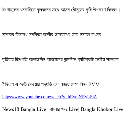
টাংগাইলের ধনবাড়ীতে কৃষকদের মাঝে আমন মৌসুমের কৃষি উপকরণ বিতরণ।
মাদকের বিরুদ্ধে সমন্বিত জাতীয় উদ্যোগের ডাক ইনফো বাংলার
কুষ্টিয়ায় শিল্পপতি আলাউদ্দিন আহমেদের জন্মদিনে ব্যতিক্রমী আত্মীয় সম্মেলন
ইভিএম এ ভোট দেওয়ার পদ্ধতি এক নজরে দেখে নিন- EVM
https://www.youtube.com/watch?v=hEymNRyLSiA
News18 Bangla Live | বাংলার খবর Live| Bangla Khobor Live