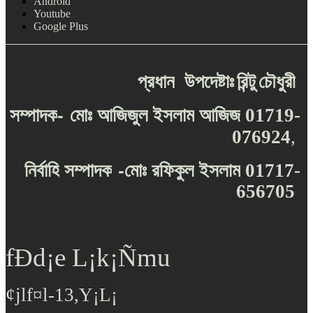
Android
Youtube
Google Plus
প্রধান
উপদেষ্টাঃ
রিন্টু
চৌধুরী
-
সম্পাদক
মোঃ
আজিজুল
ইসলাম
আজিজ
01719-
076924
,
-
নির্বাহি
সম্পাদক
মোঃ
রফিকুল
ইসলাম
01717-
656705
fÐd¡e L¡k¡Ñmu
¢jlf¤l-13,Y¡L¡