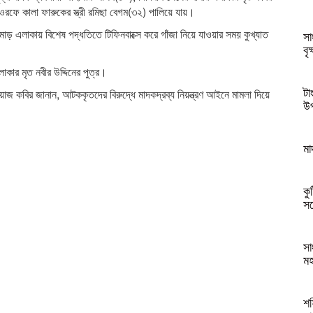
রফে কালা ফারুকের স্ত্রী রমিছা বেগম(৩২) পালিয়ে যায়।
 এলাকায় বিশেষ পদ্ধতিতে টিফিনবাক্সে করে গাঁজা নিয়ে যাওয়ার সময় কুখ্যাত
সা
বৃ
কার মৃত নবীর উদ্দিনের পুত্র।
টা
াজ কবির জানান, আটককৃতদের বিরুদ্ধে মাদকদ্রব্য নিয়ন্ত্রণ আইনে মামলা দিয়ে
উ
মা
কু
সম
সা
মহ
শফ