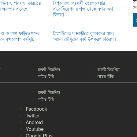
সা
মিছিল ও পথসভা ভারতের
বিশ্বনাথে ‘প্রবাসী ওয়েলফেয়ার
দে
ে ক্ষমতায় এসেছে
এসোসিয়েশন’র পক্ষ থেকে নগদ অর্থ
বিতরণ।
ষা ও কল্যাণ ফাউন্ডেশনের
টাংগাইলের ধনবাড়ীতে কৃষকদের মাঝে
ে বৃক্ষরোপণ কর্মসূচি
আমন মৌসুমের কৃষি উপকরণ বিতরণ।
ি
জরুরী বিজ্ঞপ্তি
জরুরী বিজ্ঞপ্তি
লাইভ টিভি
লাইভ টিভি
জরুরী বিজ্ঞপ্তি
লাইভ টিভি
Facebook
Twitter
Android
Youtube
Google Plus