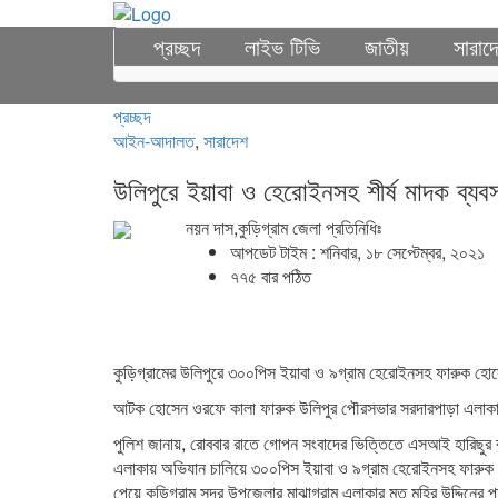
প্রচ্ছদ
লাইভ টিভি
জাতীয়
সারাদ
প্রচ্ছদ
আইন-আদালত
,
সারাদেশ
উলিপুরে ইয়াবা ও হেরোইনসহ শীর্ষ মাদক ব্য
নয়ন দাস,কুড়িগ্রাম জেলা প্রতিনিধিঃ
আপডেট টাইম : শনিবার, ১৮ সেপ্টেম্বর, ২০২১
৭৭৫ বার পঠিত
কুড়িগ্রামের উলিপুরে ৩০০পিস ইয়াবা ও ৯গ্রাম হেরোইনসহ ফারুক হ
আটক হোসেন ওরফে কালা ফারুক উলিপুর পৌরসভার সরদারপাড়া এলাকার
পুলিশ জানায়, রোববার রাতে গোপন সংবাদের ভিত্তিতে এসআই হারিছু
এলাকায় অভিযান চালিয়ে ৩০০পিস ইয়াবা ও ৯গ্রাম হেরোইনসহ ফারু
পেয়ে কুড়িগ্রাম সদর উপজেলার মাঝাগ্রাম এলাকার মৃত মহির উদ্দিনের পু