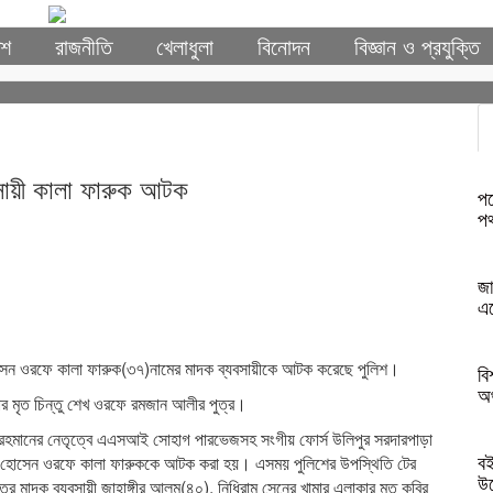
েশ
রাজনীতি
খেলাধুলা
বিনোদন
বিজ্ঞান ও প্রযুক্তি
বসায়ী কালা ফারুক আটক
পত
পথ
জা
এ
োসেন ওরফে কালা ফারুক(৩৭)নামের মাদক ব্যবসায়ীকে আটক করেছে পুলিশ।
বি
অর
 মৃত চিন্তু শেখ ওরফে রমজান আলীর পুত্র।
র রহমানের নেতৃত্বে এএসআই সোহাগ পারভেজসহ সংগীয় ফোর্স উলিপুর সরদারপাড়া
বই
ক হোসেন ওরফে কালা ফারুককে আটক করা হয়। এসময় পুলিশের উপস্থিতি টের
উ
ত্র মাদক ব্যবসায়ী জাহাঙ্গীর আলম(৪০), নিধিরাম সেনের খামার এলাকার মৃত কবির