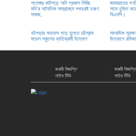
পতেঙ্গার কাটগড়ে ‘মনি প্রকাশ পিচ্ছি
জামায়াতের গণ
মনি’র অনৈতিক সাম্রাজ্যে পথভ্রষ্ট তরুণ
সাথে চুক্তি কর
সমাজ,
বিএনপি।
বইপড়ার অভ্যাস গড়ে তুলতে চট্টগ্রাম
সাংবাদিক সুরক্
মডেল স্কুলের ব্যতিক্রমী উদ্যোগ
উদ্যোগে রাউজান
জরুরী বিজ্ঞপ্তি
জরুরী বিজ্ঞপ্ত
লাইভ টিভি
লাইভ টিভি