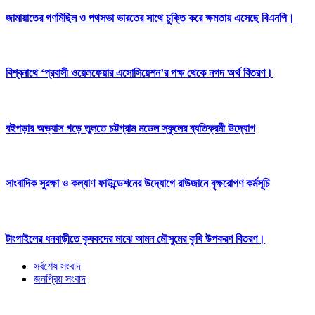
জামায়াতের গণমিছিল ও পথসভা ভারতের সাথে চুক্তি করে ক্ষমতায় এসেছে বিএনপি।
বিশ্বনাথে ‘প্রবাসী ওয়েলফেয়ার এসোসিয়েশন’র পক্ষ থেকে নগদ অর্থ বিতরণ।
বইপড়ার অভ্যাস গড়ে তুলতে চট্টগ্রাম মডেল স্কুলের ব্যতিক্রমী উদ্যোগ
সাংবাদিক সুরক্ষা ও কল্যাণ ফাউন্ডেশনের উদ্যোগে রাউজানে বৃক্ষরোপণ কর্মসূচি
টাংগাইলের ধনবাড়ীতে কৃষকদের মাঝে আমন মৌসুমের কৃষি উপকরণ বিতরণ।
সর্বশেষ সংবাদ
জনপ্রিয় সংবাদ