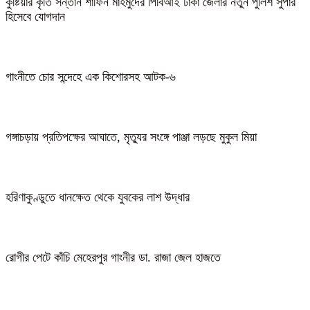
কুষ্টিয়ার কৃতি সন্তান শাফিন মাহমুদের পিবিআই ঢাকা জেলার নতুন পুলিশ সুপার
হিসেবে যোগদান
গাংনীতে চোর সন্দেহে এক কিশোরসহ আটক-৬
গঙ্গাচড়ায় প্রতিপক্ষের আঘাতে, মৃত্যুর সংঙ্গে পাঞ্জা লড়ছে মুকুল মিয়া
হরিণাকুণ্ডুতে ধানক্ষেত থেকে যুবকের লাশ উদ্ধার
রোগীর পেটে কাঁচি মেহেরপুর গাংনীর ডা. রাজা জেল হাজতে