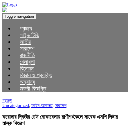
Toggle navigation
প্রচ্ছদ
লাইভ টিভি
জাতীয়
সারাদেশ
রাজনীতি
খেলাধুলা
বিনোদন
বিজ্ঞান ও প্রযুক্তি
অন্যান্য
জরুরী বিজ্ঞপ্তি
প্রচ্ছদ
Uncategorized
,
আইন-আদালত
,
সারাদেশ
করোনার দ্বিতীয় ঢেউ মোকাবেলায় রাণীশংকৈলে সাবেক এমপি লিটার
মাস্ক বিতরণ