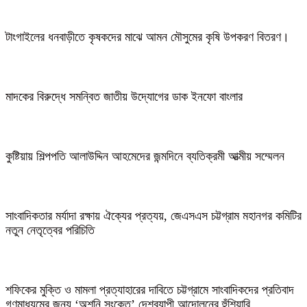
টাংগাইলের ধনবাড়ীতে কৃষকদের মাঝে আমন মৌসুমের কৃষি উপকরণ বিতরণ।
মাদকের বিরুদ্ধে সমন্বিত জাতীয় উদ্যোগের ডাক ইনফো বাংলার
কুষ্টিয়ায় শিল্পপতি আলাউদ্দিন আহমেদের জন্মদিনে ব্যতিক্রমী আত্মীয় সম্মেলন
সাংবাদিকতার মর্যাদা রক্ষায় ঐক্যের প্রত্যয়, জেএসএস চট্টগ্রাম মহানগর কমিটির
নতুন নেতৃত্বের পরিচিতি
শফিকের মুক্তি ও মামলা প্রত্যাহারের দাবিতে চট্টগ্রামে সাংবাদিকদের প্রতিবাদ
গণমাধ্যমের জন্য ‘অশনি সংকেত’ দেশব্যাপী আন্দোলনের হুঁশিয়ারি