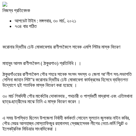
নিজস্ব প্রতিবেদক
আপডেট টাইম : মঙ্গলবার, ৩০ মার্চ, ২০২১
৭৩৪ বার পঠিত
করোনার দ্বিতীয় ঢেউ মোকাবেলায় রাণীশংকৈলে সাবেক এমপি লিটার মাস্ক বিতরণ
মাহাবুব আলম রাণীশংকৈল ( ঠাকুরগাও) প্রতিনিধি। ।
ঠাকুরগাঁওয়ের রাণীশংকৈল পৌর শহরে সাবেক সংসদ সদস্য ও জেলা আ’লীগ সহ-সভাপতি
সেলিনা জাহান লিটা”র করোনার দ্বিতীয় ঢেউ মোকাবেলা কার্যক্রমের হিসেবে ব্যক্তিগত
উদ্যোগে দুই শতাধিক মাস্ক বিতরণ করা হয়েছে ।
৩০ মার্চ শিবদিঘী পৌর মার্কেটের দোকানদার , পথচারী ও পার্শ্ববর্তী মাদ্রাসা এবং এতিমখানা
ছাত্র-ছাত্রীদের মাঝে তিনি এ মাস্ক বিতরণ করেন ।
এ সময় উপস্থিত ছিলেন উপজেলা নির্বাহী কর্মকর্তা সোহেল সুলতান জুলকার নাইন কবির,
পৌর মেয়র আলহাজ্ব মোস্তাফিজুর রহমানসহ স্বেচ্ছাসেবক লীগের নেতা-কর্মি প্রিন্ট ও
ইলেকট্রনিক মিডিয়ার সাংবাদিকেরা ।