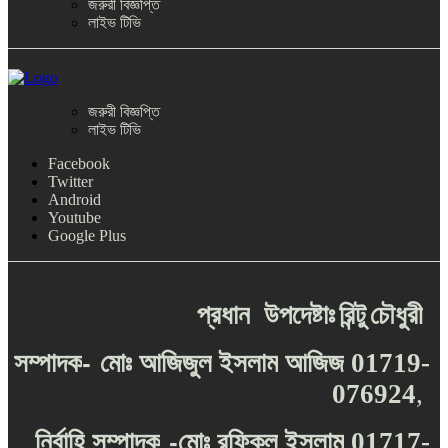
জরুরী বিজ্ঞপ্তি
লাইভ টিভি
জরুরী বিজ্ঞপ্তি
লাইভ টিভি
Facebook
Twitter
Android
Youtube
Google Plus
প্রধান
উপদেষ্টাঃ
রিন্টু
চৌধুরী
-
সম্পাদক
মোঃ
আজিজুল
ইসলাম
আজিজ
01719-
076924
,
-
নির্বাহি
সম্পাদক
মোঃ
রফিকুল
ইসলাম
01717-