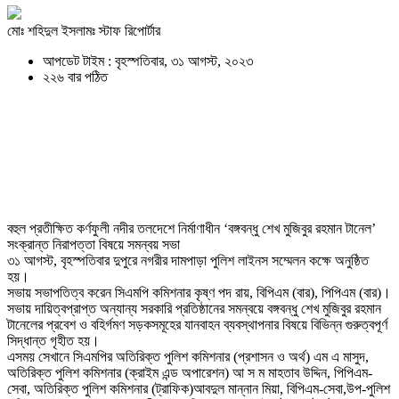
মোঃ শহিদুল ইসলামঃ স্টাফ রিপোর্টার
আপডেট টাইম : বৃহস্পতিবার, ৩১ আগস্ট, ২০২৩
২২৬ বার পঠিত
বহুল প্রতীক্ষিত কর্ণফুলী নদীর তলদেশে নির্মাণাধীন ‘বঙ্গবন্ধু শেখ মুজিবুর রহমান টানেল’
সংক্রান্ত নিরাপত্তা বিষয়ে সমন্বয় সভা
৩১ আগস্ট, বৃহস্পতিবার দুপুরে নগরীর দামপাড়া পুলিশ লাইনস সম্মেলন কক্ষে অনুষ্ঠিত
হয়।
সভায় সভাপতিত্ব করেন সিএমপি কমিশনার কৃষ্ণ পদ রায়, বিপিএম (বার), পিপিএম (বার)।
সভায় দায়িত্বপ্রাপ্ত অন্যান্য সরকারি প্রতিষ্ঠানের সমন্বয়ে বঙ্গবন্ধু শেখ মুজিবুর রহমান
টানেলের প্রবেশ ও বহির্গমণ সড়কসমূহের যানবাহন ব্যবস্থাপনার বিষয়ে বিভিন্ন গুরুত্বপূর্ণ
সিদ্ধান্ত গৃহীত হয়।
এসময় সেখানে সিএমপির অতিরিক্ত পুলিশ কমিশনার (প্রশাসন ও অর্থ) এম এ মাসুদ,
অতিরিক্ত পুলিশ কমিশনার (ক্রাইম এন্ড অপারেশন) আ স ম মাহতাব উদ্দিন, পিপিএম-
সেবা, অতিরিক্ত পুলিশ কমিশনার (ট্রাফিক)আবদুল মান্নান মিয়া, বিপিএম-সেবা,উপ-পুলিশ