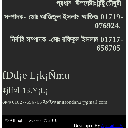
প্রধান
উপদেষ্টাঃ
রিন্টু
চৌধুরী
-
সম্পাদক
মোঃ
আজিজুল
ইসলাম
আজিজ
01719-
076924
,
-
নির্বাহি
সম্পাদক
মোঃ
রফিকুল
ইসলাম
01717-
656705
fÐd¡e L¡k¡Ñmu
¢jlf¤l-13,Y¡L¡
ফোনঃ
01827-656705
ইমেইলঃ
anusondan2@gmail.com
© All rights reserved © 2019
Developed By
AparadhTV