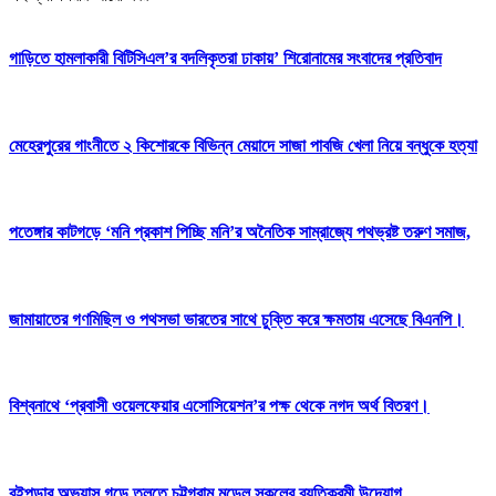
গাড়িতে হামলাকারী বিটিসিএল’র বদলিকৃতরা ঢাকায়’ শিরোনামের সংবাদের প্রতিবাদ
মেহেরপুরের গাংনীতে ২ কিশোরকে বিভিন্ন মেয়াদে সাজা পাবজি খেলা নিয়ে বন্ধুকে হত্যা
পতেঙ্গার কাটগড়ে ‘মনি প্রকাশ পিচ্ছি মনি’র অনৈতিক সাম্রাজ্যে পথভ্রষ্ট তরুণ সমাজ,
জামায়াতের গণমিছিল ও পথসভা ভারতের সাথে চুক্তি করে ক্ষমতায় এসেছে বিএনপি।
বিশ্বনাথে ‘প্রবাসী ওয়েলফেয়ার এসোসিয়েশন’র পক্ষ থেকে নগদ অর্থ বিতরণ।
বইপড়ার অভ্যাস গড়ে তুলতে চট্টগ্রাম মডেল স্কুলের ব্যতিক্রমী উদ্যোগ