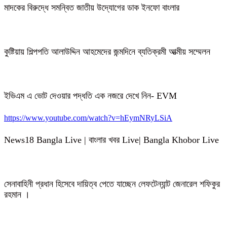
মাদকের বিরুদ্ধে সমন্বিত জাতীয় উদ্যোগের ডাক ইনফো বাংলার
কুষ্টিয়ায় শিল্পপতি আলাউদ্দিন আহমেদের জন্মদিনে ব্যতিক্রমী আত্মীয় সম্মেলন
ইভিএম এ ভোট দেওয়ার পদ্ধতি এক নজরে দেখে নিন- EVM
https://www.youtube.com/watch?v=hEymNRyLSiA
News18 Bangla Live | বাংলার খবর Live| Bangla Khobor Live
সেনাবাহিনী প্রধান হিসেবে দায়িত্ব পেতে যাচ্ছেন লেফটেন্যান্ট জেনারেল শফিকুর
রহমান ।