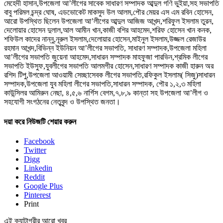
মেহেদী হাসান,উপজেলা আ’লীগের সাবেক সাধারণ সম্পাদক আব্দুল গণি ভুইয়া,সহ সভাপতি
বাবু পরিমল চন্দ্র ঘোষ, এডভোকেট মাকসুদ উল আলম,পৌর মেয়র এস এম রবিন হোসেন,
আরো উপস্থিত ছিলেন উপজেলা আ’লীগের আব্দুল আজিজ আখন্দ,শরিফুল ইসলাম তুরন,
দেলোয়ার হোসেন দুলাল,আল আমীন খান,কাজী বশির আহমেদ,শরিফ হোসেন খান কনক,
শফিউল কাদের নান্নু,নূরুল ইসলাম,দেলোয়ার হোসেন,মাইনুল ইসলাম,উজ্জল রেজাউর
রহমান আখন্দ,বিভিন্ন ইউনিয়ন আ’লীগের সভাপতি, সাধারণ সম্পাদক,উপজেলা মহিলা
আ’লীগের সভাপতি জুয়েনা আহমেদ,সাধারন সম্পাদক মাহফুজা পারভিন,শ্রমিক লীগের
সভাপতি ইউসুফ,যুবলীগের সভাপতি আলমগীর হোসেন,সাধারণ সম্পাদক কাজী হারুন অর
রশিদ টিপু,উপজেলা আওয়ামী সেচ্ছাসেবক লীগের সভাপতি,রফিকুল ইসলাম( সিজু)সাধারন
সম্পাদক,উপজেলা যুব মহিলা লীগের সভাপতি,সাধারন সম্পাদক, পৌর ১,২,৩ মহিলা
কাউন্সিলর আমিরুন নেছা, ৪,৫,৬ নার্গিস বেগম,৭,৮,৯ কান্তা সহ উপজেলা আ’লীগ ও
সহযোগী সংগঠনের নেতৃবৃন্দ ও উপস্থিত জনতা।
দয়া করে নিউজটি শেয়ার করুন
Facebook
Twitter
Digg
Linkedin
Reddit
Google Plus
Pinterest
Print
এই ক্যাটাগরীর আরো খবর