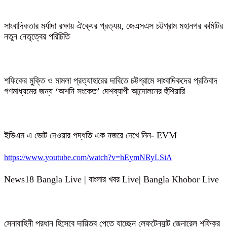
সাংবাদিকতার মর্যাদা রক্ষায় ঐক্যের প্রত্যয়, জেএসএস চট্টগ্রাম মহানগর কমিটির
নতুন নেতৃত্বের পরিচিতি
শফিকের মুক্তি ও মামলা প্রত্যাহারের দাবিতে চট্টগ্রামে সাংবাদিকদের প্রতিবাদ
গণমাধ্যমের জন্য ‘অশনি সংকেত’ দেশব্যাপী আন্দোলনের হুঁশিয়ারি
ইভিএম এ ভোট দেওয়ার পদ্ধতি এক নজরে দেখে নিন- EVM
https://www.youtube.com/watch?v=hEymNRyLSiA
News18 Bangla Live | বাংলার খবর Live| Bangla Khobor Live
সেনাবাহিনী প্রধান হিসেবে দায়িত্ব পেতে যাচ্ছেন লেফটেন্যান্ট জেনারেল শফিকুর