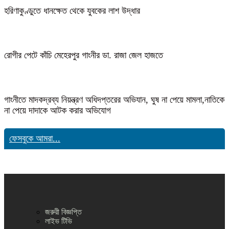
হরিণাকুণ্ডুতে ধানক্ষেত থেকে যুবকের লাশ উদ্ধার
রোগীর পেটে কাঁচি মেহেরপুর গাংনীর ডা. রাজা জেল হাজতে
গাংনীতে মাদকদ্রব্য নিয়ন্ত্রণ অধিদপ্তরের অভিযান, ঘুষ না পেয়ে মামলা,নাতিকে
না পেয়ে দাদাকে আটক করার অভিযোগ
ফেসবুকে আমরা...
জরুরী বিজ্ঞপ্তি
লাইভ টিভি