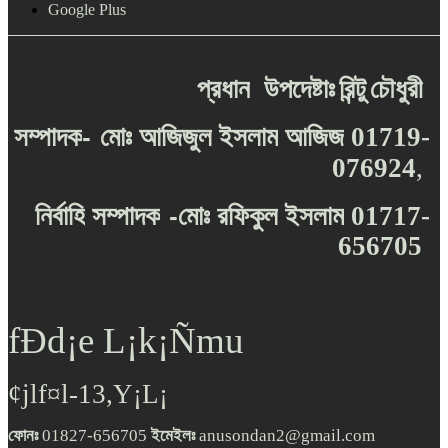
Google Plus
প্রধান
উপদেষ্টাঃ
রিন্টু
চৌধুরী
-
সম্পাদক
মোঃ
আজিজুল
ইসলাম
আজিজ
01719-
076924
,
-
নির্বাহি
সম্পাদক
মোঃ
রফিকুল
ইসলাম
01717-
656705
fÐd¡e L¡k¡Ñmu
¢jlf¤l-13,Y¡L¡
ফোনঃ
01827-656705
ইমেইলঃ
anusondan2@gmail.com