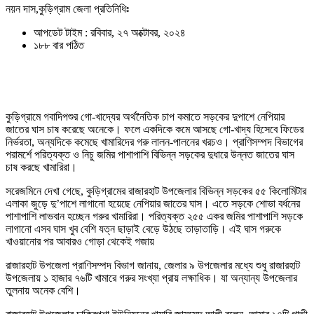
নয়ন দাস,কুড়িগ্রাম জেলা প্রতিনিধিঃ
আপডেট টাইম : রবিবার, ২৭ অক্টোবর, ২০২৪
১৮৮ বার পঠিত
কুড়িগ্রামে গবাদিপশুর গো-খাদ্যের অর্থনৈতিক চাপ কমাতে সড়কের দুপাশে নেপিয়ার
জাতের ঘাস চাষ করেছে অনেকে। ফলে একদিকে কমে আসছে গো-খাদ্য হিসেবে ফিডের
নির্ভরতা, অন্যদিকে কমেছে খামারিদের গরু লালন-পালনের খরচও। প্রাণিসম্পদ বিভাগের
পরামর্শে পরিত্যক্ত ও নিচু জমির পাশাপাশি বিভিন্ন সড়কের দুধারে উন্নত জাতের ঘাস
চাষ করছে খামারিরা।
সরেজমিনে দেখা গেছে, কুড়িগ্রামের রাজারহাট উপজেলার বিভিন্ন সড়কের ৫৫ কিলোমিটার
এলাকা জুড়ে দু’পাশে লাগানো হয়েছে নেপিয়ার জাতের ঘাস। এতে সড়কে শোভা বর্ধনের
পাশাপাশি লাভবান হচ্ছেন গরুর খামারিরা। পরিত্যক্ত ২৫৫ একর জমির পাশাপাশি সড়কে
লাগানো এসব ঘাস খুব বেশি যত্ন ছাড়াই বেড়ে উঠছে তাড়াতাড়ি। এই ঘাস গরুকে
খাওয়ানোর পর আবারও গোড়া থেকেই গজায়
রাজারহাট উপজেলা প্রাণিসম্পদ বিভাগ জানায়, জেলার ৯ উপজেলার মধ্যে শুধু রাজারহাট
উপজেলায় ১ হাজার ৭৬টি খামারে গরুর সংখ্যা প্রায় লক্ষাধিক। যা অন্যান্য উপজেলার
তুলনায় অনেক বেশি।