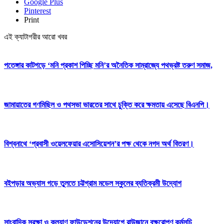
Google Plus
Pinterest
Print
এই ক্যাটাগরীর আরো খবর
পতেঙ্গার কাটগড়ে ‘মনি প্রকাশ পিচ্ছি মনি’র অনৈতিক সাম্রাজ্যে পথভ্রষ্ট তরুণ সমাজ,
জামায়াতের গণমিছিল ও পথসভা ভারতের সাথে চুক্তি করে ক্ষমতায় এসেছে বিএনপি।
বিশ্বনাথে ‘প্রবাসী ওয়েলফেয়ার এসোসিয়েশন’র পক্ষ থেকে নগদ অর্থ বিতরণ।
বইপড়ার অভ্যাস গড়ে তুলতে চট্টগ্রাম মডেল স্কুলের ব্যতিক্রমী উদ্যোগ
সাংবাদিক সুরক্ষা ও কল্যাণ ফাউন্ডেশনের উদ্যোগে রাউজানে বৃক্ষরোপণ কর্মসূচি