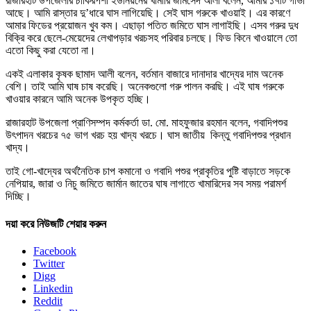
রাজারহাট উপজেলার চাকিরপশা ইউনিয়নের খামারি জামসেদ আলী বলেন, আমার ১৭টি গাভী
আছে। আমি রাস্তার দু’ধারে ঘাস লাগিয়েছি। সেই ঘাস গরুকে খাওয়াই। এর কারণে
আমার ফিডের প্রয়োজন খুব কম। এছাড়া পতিত জমিতে ঘাস লাগাইছি। এসব গরুর দুধ
বিক্রি করে ছেলে-মেয়েদের লেখাপড়ার খরচসহ পরিবার চলছে। ফিড কিনে খাওয়ালে তো
এতো কিছু করা যেতো না।
একই এলাকার কৃষক ছামাদ আলী বলেন, বর্তমান বাজারে দানাদার খাদ্যের দাম অনেক
বেশি। তাই আমি ঘাষ চাষ করেছি। অনেকগুলো গরু পালন করছি। এই ঘাষ গরুকে
খাওয়ার কারনে আমি অনেক উপকৃত হচ্ছি।
রাজারহাট উপজেলা প্রাণিসম্পদ কর্মকর্তা ডা. মো. মাহফুজার রহমান বলেন, গবাদিপশুর
উৎপাদন খরচের ৭৫ ভাগ খরচ হয় খাদ্য খরচে। ঘাস জাতীয় কিন্তু গবাদিপশুর প্রধান
খাদ্য।
তাই গো-খাদ্যের অর্থনৈতিক চাপ কমানো ও গবাদি পশুর প্রাকৃতির পুষ্টি বাড়াতে সড়কে
নেপিয়ার, জারা ও নিচু জমিতে জার্মান জাতের ঘাষ লাগাতে খামারিদের সব সময় পরামর্শ
দিচ্ছি।
দয়া করে নিউজটি শেয়ার করুন
Facebook
Twitter
Digg
Linkedin
Reddit