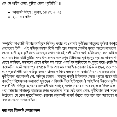
কে এম শাহীন রেজা, কুষ্টিয়া জেলা প্রতিনিধি ॥
আপডেট টাইম : বুধবার, ১৪ মে, ২০২৫
২৪৮ বার পঠিত
সম্প্রতি আওয়ামী লীগের কার্যক্রম নিষিদ্ধ করার পর থেকেই দূর্ণীতির আতুরঘর কুষ্টিয়া 
নেমেছেন তিনি। এই সজিবুর রহমান তিনি অতি অল্প সময়ের চাকরীর সূবাদে অঢেল সম্পদের প
থেকে বদলী হয়ে কুষ্টিয়াতে এসেছেন ওখান থেকেই বেশী অবৈধ অর্থ কামিয়েছেন বলে অফিস সু
তবে তার নিজ বাড়ী কুষ্টিয়া সদর উপজেলার আলামপুর ইউনিনের স্বস্তিপুর গ্রামের দক্ষিন
ছেলে জাহিদুল, মহম্মদের ছেলে রাকিব সহ আরো একাধিক ব্যক্তিকে সংযুক্ত করে একটি টিম
কয়েকদিন ধরেই আলামপুর বাজারের উপর এলাকার সামাজিক নেতারা বৈঠক করছেন, তবে গত 
তবে প্রকৌশলী মো: সজিবুর রহমান যাদেরকে দিয়ে দলকে চাঙ্গা করার মিশনে নেমেছেন তারা 
দূর্ণীতিবাজ প্রকৌশলী মো: সজিবুর রহমান। মাহাবুব পল্লী চিকিৎসক সেজে গ্রামে গ্রামে
কুরুচীপূর্ণ বিস্ফোরক কথাবার্তা ছুড়ছেন এ বিষয়টি নিয়ে ইতিমধ্যে ঐ আইডি’র বিরুদ্ধে ক
প্রকৌশলী সজিবুর রহমানের সহযোগীতায় মাহাবুব, দুলাল সরদার ও তার ছেলে জাহিদুল এবং 
গত সোমবার আলামপুর বাজারের উপর সরজমিনে গিয়ে যেটি জানা গেল, দূর্ণীতিবাজ উপ-সহকার
উঠেছেন, যে কোন মুহুর্তে উক্ত এলাকায় রক্তক্ষয়ী সংঘর্ষ বাঁধতে পারে বলে বলে জানাল
বলে জানালেন সমাজপতিরা।
দয়া করে নিউজটি শেয়ার করুন