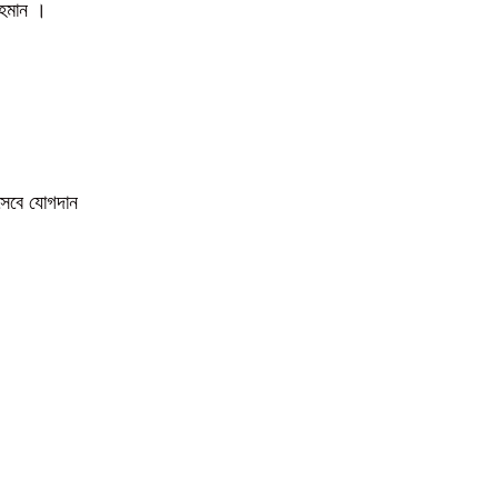
 রহমান ।
িসেবে যোগদান