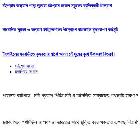
বইপড়ার অভ্যাস গড়ে তুলতে চট্টগ্রাম মডেল স্কুলের ব্যতিক্রমী উদ্যোগ
সাংবাদিক সুরক্ষা ও কল্যাণ ফাউন্ডেশনের উদ্যোগে রাউজানে বৃক্ষরোপণ কর্মসূচি
টাংগাইলের ধনবাড়ীতে কৃষকদের মাঝে আমন মৌসুমের কৃষি উপকরণ বিতরণ।
সর্বশেষ সংবাদ
জনপ্রিয় সংবাদ
পতেঙ্গার কাটগড়ে ‘মনি প্রকাশ পিচ্ছি মনি’র অনৈতিক সাম্রাজ্যে পথভ্রষ্ট তরুণ 
জামায়াতের গণমিছিল ও পথসভা ভারতের সাথে চুক্তি করে ক্ষমতায় এসেছে বিএন