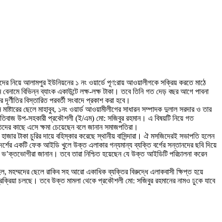
োষরদের নিয়ে আলামপুর ইউনিয়নের ১ নং ওয়ার্ডে পূণ:রায় আওয়ালীগকে সক্রিয় করতে মাঠে
বেনামে বিভিন্ন ব্যাংক একাউন্টে লক্ষ-লক্ষ টাকা। তবে তিনি গত দেড় বছর আগে পাবনা
র্ণীতির বিস্তারিত পরবর্তী সংবাদে প্রকাশ করা হবে।
াষ্টারের ছেলে মাহাবুব, ১নং ওয়ার্ড আওয়ামীলীগের সাধারন সম্পাদক দুলাল সরদার ও তার
ূর্ণীতিবাজ উপ-সহকারী প্রকৌশলী (ই/এম) মো: সজিবুর রহমান। এ বিষয়টি নিয়ে গত
িদের কাছে এসে ক্ষমা চেয়েছেন বলে জানান সমাজপতিরা।
হাজার টাকা চুরির দায়ে বহিস্কার করেছে স্থানীয় বাসিন্দারা। ঐ মসজিদেরই সভাপতি হলেন
্শের একটি ফেক আইডি খুলে উক্ত এলাকার গন্যমান্য ব্যক্তি বর্গের সন্তানদের ছবি দিয়ে
ই বলে ভ’ক্তভোগীরা জানান। তবে তারা নিশ্চিত হয়েছেন যে উক্ত আইডিটি পরিচালনা করেন
, মহম্মদের ছেলে রাকিব সহ আরো একাধিক ব্যক্তির বিরুদ্ধে এলাকবাসী ক্ষিপ্ত হয়ে
প্রক্রিয়া চলছে। তবে উক্ত মামলা থেকে প্রকৌশলী মো: সজিবুর রহমানের নামও ঢুকে যাবে