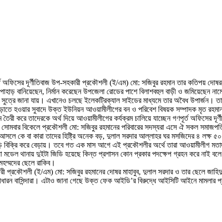
গণপূর্ত অফিসের দূর্ণীতিবাজ উপ-সহকারী প্রকৌশলী (ই/এম) মো: সজিবুর রহমান তার কতিপয় দ
াহাড় বানিয়েছেন, নির্মান করেছেন উপজেলা রোডের পাশে বিলাশবহুল বাড়ী ও জমিয়েছেন নামে 
ত্রে জানা যায়। এখানেও চলছে ইলেকট্রিক্যাল সাইডের মাধ্যমে তার অবৈধ উপার্জন। তার দূ
 পাড়াতে হওয়ার সুবাদে উক্ত ইউনিয়ন আওয়ামীলীগের বন ও পরিবেশ বিষয়ক সম্পাদক মৃত রহমান ম
 তৈরী করে তাদেরকে অর্থ দিয়ে আওয়ামীলীগের কর্যক্রম চালিয়ে যাচ্ছেন গণপূর্ত অফিসের দ
সোমবার বিকেলে প্রকৌশলী মো: সজিবুর রহমানের পরিবারের সদস্যরা এসে ঐ সকল সমাজপত
আসলে কে বা কারা তাদের হিষ্ট্রি অনেক বড়, দুলাল সরদার আল্লাহর ঘর মসজিদের ৪ লক্ষ ৫০ 
 বড়ি বিক্রি করে বেড়ায়। তবে গত এক মাস আগে এই প্রকৌশলীর অর্থে তারা আওয়ামীলীগ মতাদর
ুষ্টিয়া মডেল থানায় দুইটা জিডি হয়েছে কিন্ত প্রশাসন কোন প্রকার পদক্ষেপ গ্রহন করে না
মহম্মদের ছেলে রাকিব।
ী প্রকৌশলী (ই/এম) মো: সজিবুর রহমানের দোষর মাহাবুব, দুলাল সরদার ও তার ছেলে জাহিদুল
েন সাধারন বাসিন্দারা। এটাও জানা গেছে উক্ত ফেক আইডি’র বিরুদ্ধে আইসিটি আইনে মামলার 