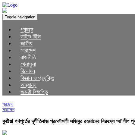
Toggle navigation
প্রচ্ছদ
লাইভ টিভি
জাতীয়
সারাদেশ
রাজনীতি
খেলাধুলা
বিনোদন
বিজ্ঞান ও প্রযুক্তি
অন্যান্য
জরুরী বিজ্ঞপ্তি
প্রচ্ছদ
সারাদেশ
কুষ্টিয়া গণপূর্তের দূর্ণীতিবাজ প্রকৌশলী সজিবুর রহমানের বিরুদ্ধে আ’লীগ