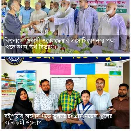
বিশ্বনাথে ‘প্রবাসী ওয়েলফেয়ার এসোসিয়েশন’র পক্ষ
থেকে নগদ অর্থ বিতরণ।
বইপড়ার অভ্যাস গড়ে তুলতে চট্টগ্রাম মডেল স্কুলের
ব্যতিক্রমী উদ্যোগ