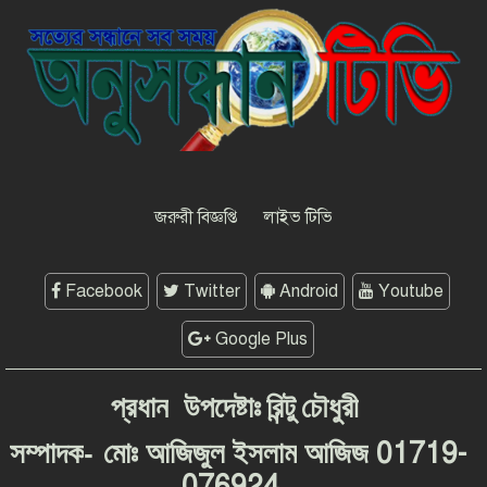
সাংবাদিকতার মর্যাদা রক্ষায় ঐক্যের
প্রত্যয়, জেএসএস চট্টগ্রাম মহানগর
কমিটির নতুন নেতৃত্বের পরিচিতি
শফিকের মুক্তি ও মামলা প্রত্যাহারের
দাবিতে চট্টগ্রামে সাংবাদিকদের প্রতিবাদ
গণমাধ্যমের জন্য ‘অশনি সংকেত’
দেশব্যাপী আন্দোলনের হুঁশিয়ারি
জরুরী বিজ্ঞপ্তি
লাইভ টিভি
Facebook
Twitter
Android
Youtube
Google Plus
প্রধান
উপদেষ্টাঃ
রিন্টু
চৌধুরী
-
01719-
সম্পাদক
মোঃ
আজিজুল
ইসলাম
আজিজ
076924
,