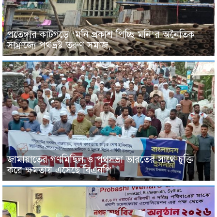
পতেঙ্গার কাটগড়ে ‘মনি প্রকাশ পিচ্ছি মনি’র অনৈতিক
সাম্রাজ্যে পথভ্রষ্ট তরুণ সমাজ,
জামায়াতের গণমিছিল ও পথসভা ভারতের সাথে চুক্তি
করে ক্ষমতায় এসেছে বিএনপি।