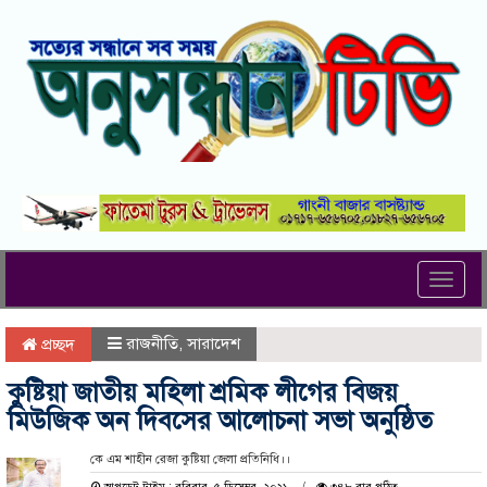
Toggl
navig
রাজনীতি
,
সারাদেশ
প্রচ্ছদ
কুষ্টিয়া জাতীয় মহিলা শ্রমিক লীগের বিজয়
মিউজিক অন দিবসের আলোচনা সভা অনুষ্ঠিত
কে এম শাহীন রেজা কুষ্টিয়া জেলা প্রতিনিধি।।
আপডেট টাইম : রবিবার, ৫ ডিসেম্বর, ২০২১
৩৪৮ বার পঠিত