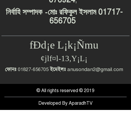
-
01717-
নির্বাহি
সম্পাদক
মোঃ
রফিকুল
ইসলাম
656705
fÐd¡e L¡k¡Ñmu
¢jlf¤l-13,Y¡L¡
ফোনঃ
01827-656705
ইমেইলঃ
anusondan2@gmail.com
© All rights reserved © 2019
Developed By
AparadhTV