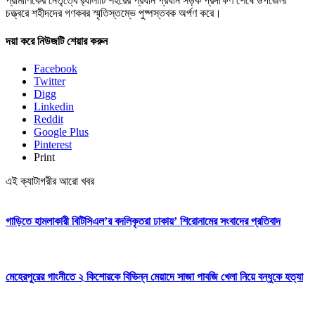
প্রামাণিকের নেতৃত্বে র‌্যালীটি শহরের প্রধান প্রধান সড়ক প্রদক্ষিণ শেষে উপজেলা
চত্ত্বরে শহীদদের গণকবর স্মৃতিস্তম্ভে পুষ্পস্তবক অর্পণ করে।
দয়া করে নিউজটি শেয়ার করুন
Facebook
Twitter
Digg
Linkedin
Reddit
Google Plus
Pinterest
Print
এই ক্যাটাগরীর আরো খবর
গাড়িতে হামলাকারী বিটিসিএল’র বদলিকৃতরা ঢাকায়’ শিরোনামের সংবাদের প্রতিবাদ
মেহেরপুরের গাংনীতে ২ কিশোরকে বিভিন্ন মেয়াদে সাজা পাবজি খেলা নিয়ে বন্ধুকে হত্যা