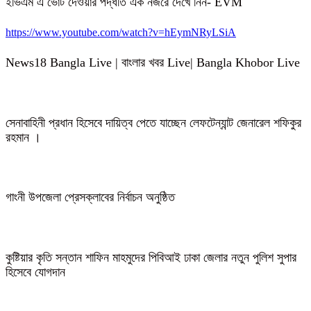
ইভিএম এ ভোট দেওয়ার পদ্ধতি এক নজরে দেখে নিন- EVM
https://www.youtube.com/watch?v=hEymNRyLSiA
News18 Bangla Live | বাংলার খবর Live| Bangla Khobor Live
সেনাবাহিনী প্রধান হিসেবে দায়িত্ব পেতে যাচ্ছেন লেফটেন্যান্ট জেনারেল শফিকুর
রহমান ।
গাংনী উপজেলা প্রেসক্লাবের নির্বাচন অনুষ্ঠিত
কুষ্টিয়ার কৃতি সন্তান শাফিন মাহমুদের পিবিআই ঢাকা জেলার নতুন পুলিশ সুপার
হিসেবে যোগদান