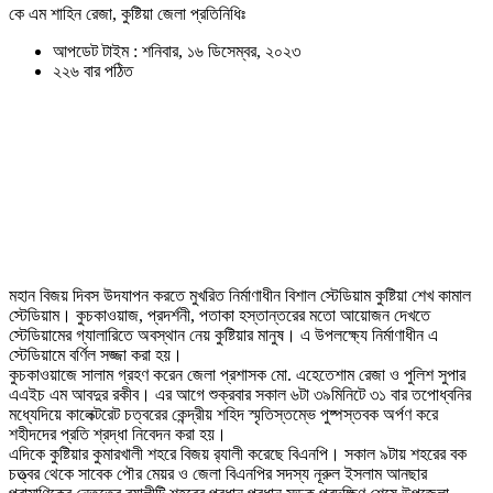
কে এম শাহিন রেজা, কুষ্টিয়া জেলা প্রতিনিধিঃ
আপডেট টাইম : শনিবার, ১৬ ডিসেম্বর, ২০২৩
২২৬ বার পঠিত
মহান বিজয় দিবস উদযাপন করতে মুখরিত নির্মাণাধীন বিশাল স্টেডিয়াম কুষ্টিয়া শেখ কামাল
স্টেডিয়াম। কুচকাওয়াজ, প্রদর্শনী, পতাকা হস্তান্তরের মতো আয়োজন দেখতে
স্টেডিয়ামের গ্যালারিতে অবস্থান নেয় কুষ্টিয়ার মানুষ। এ উপলক্ষ্যে নির্মাণাধীন এ
স্টেডিয়ামে বর্ণিল সজ্জা করা হয়।
কুচকাওয়াজে সালাম গ্রহণ করেন জেলা প্রশাসক মো. এহেতেশাম রেজা ও পুলিশ সুপার
এএইচ এম আবদুর রকীব। এর আগে শুক্রবার সকাল ৬টা ৩৯মিনিটে ৩১ বার তপোধ্বনির
মধ্যেদিয়ে কালেক্টরেট চত্বরের কেন্দ্রীয় শহিদ স্মৃতিস্তম্ভে পুষ্পস্তবক অর্পণ করে
শহীদদের প্রতি শ্রদ্ধা নিবেদন করা হয়।
এদিকে কুষ্টিয়ার কুমারখালী শহরে বিজয় র‌্যালী করেছে বিএনপি। সকাল ৯টায় শহরের বক
চত্ত্বর থেকে সাবেক পৌর মেয়র ও জেলা বিএনপির সদস্য নূরুল ইসলাম আনছার