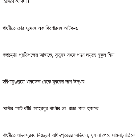
হিসেবে যোগদান
গাংনীতে চোর সন্দেহে এক কিশোরসহ আটক-৬
গঙ্গাচড়ায় প্রতিপক্ষের আঘাতে, মৃত্যুর সংঙ্গে পাঞ্জা লড়ছে মুকুল মিয়া
হরিণাকুণ্ডুতে ধানক্ষেত থেকে যুবকের লাশ উদ্ধার
রোগীর পেটে কাঁচি মেহেরপুর গাংনীর ডা. রাজা জেল হাজতে
গাংনীতে মাদকদ্রব্য নিয়ন্ত্রণ অধিদপ্তরের অভিযান, ঘুষ না পেয়ে মামলা,নাতিকে