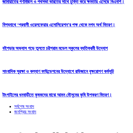
জামায়াতের গণমিছিল ও পথসভা ভারতের সাথে চুক্তি করে ক্ষমতায় এসেছে বিএনপি।
বিশ্বনাথে ‘প্রবাসী ওয়েলফেয়ার এসোসিয়েশন’র পক্ষ থেকে নগদ অর্থ বিতরণ।
বইপড়ার অভ্যাস গড়ে তুলতে চট্টগ্রাম মডেল স্কুলের ব্যতিক্রমী উদ্যোগ
সাংবাদিক সুরক্ষা ও কল্যাণ ফাউন্ডেশনের উদ্যোগে রাউজানে বৃক্ষরোপণ কর্মসূচি
টাংগাইলের ধনবাড়ীতে কৃষকদের মাঝে আমন মৌসুমের কৃষি উপকরণ বিতরণ।
সর্বশেষ সংবাদ
জনপ্রিয় সংবাদ