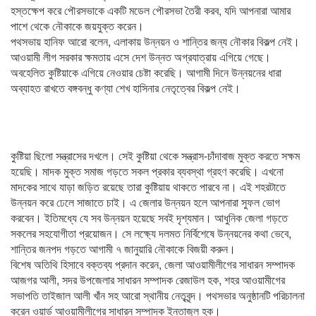
হস্তক্ষেপ করে পৌরসভাকে একটি মডেল পৌরসভা তৈরী করব, যদি আপনারা আমার
পাশে থেকে নৌকাকে জয়যুক্ত করেন।
পথসভায় হানিফ আরো বলেন, এলাকায় উন্নয়ন ও শান্তির জন্য নৌকার বিকল্প নেই।
আওয়ামী লীগ সরকার ক্ষমতায় এসে দেশ উন্নত অগ্রযাত্রায় এগিয়ে গেছে।
অবহেলিত কুষ্টিয়াকে এগিয়ে নেওয়ার চেষ্টা করেছি। আগামী দিনে উন্নয়নের ধারা
অব্যাহত রাখতে বঙ্গবন্ধু কণ্যা শেখ হাসিনার নেতৃত্বের বিকল্প নেই।
কুষ্টিয়া ছিলো সন্ত্রাসের দখলে। সেই কুষ্টিয়া থেকে সন্ত্রাস-চাঁদাবাজ মুক্ত করতে সক্ষম
হয়েছি। মাদক মুক্ত সমাজ গড়তে সকল প্রকার ব্যবস্থা গ্রহণ করেছি। এখনো
মাদকের সাথে যাড়া জড়িত রয়েছে তারা কুষ্টিয়ায় থাকতে পারবে না। এই শহরটাতে
উন্নয়ন করে ঢেলে সাজাতে চাই। এ জেলার উন্নয়ন হলে আপনারা সুফল ভোগ
করবেন। ইতিমধ্যে যে সব উন্নয়ন হয়েছে সবই দৃশ্যমান। আধুনিক জেলা গড়তে
সকলের সহযোগীতা প্রয়োজন। সে লক্ষ্যে দলমত নির্বিশেষে উন্নয়নের কথা ভেবে,
শান্তির জনপদ গড়তে আগামী ৭ জানুয়ারি নৌকাকে বিজয়ী করুন।
বিশেষ অতিথি হিসাবে বক্তব্য প্রদান করেন, জেলা আওয়ামীলীগের সাধারন সম্পাদক
আজগর আলী, সদর উপজেলার সাধারন সম্পাদক রেজাউল হক, শহর আওয়ামীগের
সভাপতি তাইজাল আলী খাঁন সহ আরো স্থানীয় নেতৃবৃন্দ। পথসভার অনুষ্ঠানটি পরিচালনা
করেন ওয়ার্ড আওয়ামীলীগের সাধারন সম্পাদক ইনতাজুল হক।