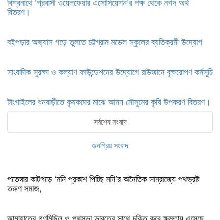
বিশ্বনাথে ‘প্রবাসী ওয়েলফেয়ার এসোসিয়েশন’র পক্ষ থেকে নগদ অর্থ
বিতরণ।
বইপড়ার অভ্যাস গড়ে তুলতে চট্টগ্রাম মডেল স্কুলের ব্যতিক্রমী উদ্যোগ
সাংবাদিক সুরক্ষা ও কল্যাণ ফাউন্ডেশনের উদ্যোগে রাউজানে বৃক্ষরোপণ কর্মসূচি
টাংগাইলের ধনবাড়ীতে কৃষকদের মাঝে আমন মৌসুমের কৃষি উপকরণ বিতরণ।
সর্বশেষ সংবাদ
জনপ্রিয় সংবাদ
পতেঙ্গার কাটগড়ে ‘মনি প্রকাশ পিচ্ছি মনি’র অনৈতিক সাম্রাজ্যে পথভ্রষ্ট
তরুণ সমাজ,
জামায়াতের গণমিছিল ও পথসভা ভারতের সাথে চুক্তি করে ক্ষমতায় এসেছে