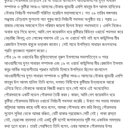
কুষ্টিয়া পৌরসভার চৌড়হাস ১৯ নং ওয়ার্ডে বাংলাদেশ আওয়ামীলীগের যুগ্ন সাধারন
সম্পাদক ও কুষ্টিয়া সদর-৩ আসনের নৌকার কান্ডারী এমপি মাহবুব উল আলম হানিফের
নৌকার নির্বাচনী পথসভাটি পরিনিত হয়েছিল মহাসমাবেশে। গত ২৬ তারিখ মঙ্গলবার
সন্ধ্যায় চৌড়হাস ফুলতলা পচা পুকুর মাঠে নির্বাচনী পথসভা অনুষ্ঠিত হয়। প্রায় ১০
হাজার লোকের সমাবেশে তিল পরিমান জায়গা ছিলনা উক্ত পথসভাতে। এমপি নিজেও
অবাক হয়ে গিয়ে বলেন, আমি বেশ কয়েকদিন ধরে কুষ্টিয়ার বিভিন্ন ওয়ার্ডে পথসভা করে
বেড়াচ্ছি কিন্তু এত লোকের সমাগম এই ১৯ নং ওয়ার্ডে পাই নাই বলে কাউন্সিলর মীর
রেজাউল ইসলাম বাবুকে ধন্যবাদ জানান। সেই সাথে উপস্থিত সাধারন জনগনদের
প্রতি কৃতজ্ঞতা প্রকাশ করেন।
পৌর ১৯ নং ওয়ার্ডের বীর মুক্তিযোদ্ধা নূরুল ইসলামের সভাপতিত্বে ও শহর
আওয়ামীগের যুগ্ন সাধারন সম্পাদক এবং ১৯ নং ওয়ার্ড কাউন্সিলর মীর রেজাউল ইসলাম
বাবুর সার্বিক সহযোগীতায় প্রধান অতিথি হিসাবে উপস্থিত ছিলেন বাংলাদেশ
আওয়ামীলীগের যুগ্ন সাধারন সম্পাদক ও কুষ্টিয়া সদর-৩ আসনের নৌকার কান্ডারী এমপি
মাহবুব উল আলম হানিফ তিনি বলেন, দলমত নির্বিশেষে কুষ্টিয়ার উন্নয়নকে আরো
এগিয়ে নিতে নৌকাকে আবারো বিজয়ী করতে হবে সেই সাথে এই অবেহেলিত
পৌরসভাকে একটি মডেল পৌরসভা তৈরী করব। কারন, আমি বেশ কয়েকদিন ধরে
কুষ্টিয়া পৌরসভার বিভিন্ন ওয়ার্ডে নির্বাচনী পথসভা করেছি। উক্ত পথ সভায় সাধারন
বাসিন্দারা আমার কাছে দাবী করে বলেন, আমরা পৌসভায় বাস করি কিন্তু পৌরসভার
সুযোগ সুবিধা থেকে আমরা বঞ্চিত, যেটি থাকার প্রয়োজন সেটি নেই। পাকা রাস্তা
নেই, ড্রেনেজ ব্যবস্থা নেই একটু বৃষ্টি হলেই জলাবদ্ধতার সৃষ্টি সহ একাধিক সমস্যার
কথা তুলে ধরেন। তারই প্রেক্ষিতে তিনি বলেন, এবার আমাকে পৌরসভার উপর