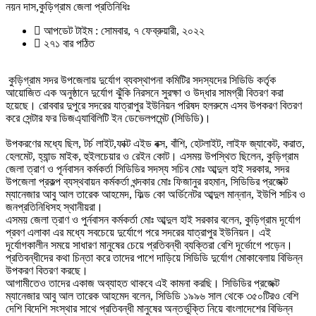
নয়ন দাস,কুড়িগ্রাম জেলা প্রতিনিধিঃ
আপডেট টাইম : সোমবার, ৭ ফেব্রুয়ারী, ২০২২
২৭১ বার পঠিত
কুড়িগ্রাম সদর উপজেলায় দুর্যোগ ব্যবস্থাপনা কমিটির সদস্যদের সিডিডি কর্তৃক
আয়োজিত এক অনুষ্ঠানে দুর্যোগ ঝুঁকি নিরসনে সুরক্ষা ও উদ্ধার সামগ্রী বিতরণ করা
হয়েছে। রোববার দুপুরে সদরের যাত্রাপুর ইউনিয়ন পরিষদ হলরুমে এসব উপকরণ বিতরণ
করে সেন্টার ফর ডিজএ্যাবিলিটি ইন ডেভেলপমেন্ট (সিডিডি)।
উপকরণের মধ্যে ছিল, টর্চ লাইট,ফাক্ট এইড বক্স, বাঁশি, হেটলাইট, লাইফ জ্যাকেট, করাত,
হেলমেট, হ্যান্ড মাইক, হুইলচেয়ার ও রেইন কোট। এসময় উপস্থিত ছিলেন, কুড়িগ্রাম
জেলা ত্রাণ ও পূর্নবাসন কর্মকর্তা সিডিডির সদস্য সচিব মোঃ আব্দুল হাই সরকার, সদর
উপজেলা প্রকল্প ব্যস্থবায়ন কর্মকর্তা খন্দকার মোঃ ফিজানুর রহমান, সিডিডির প্রজেক্ট
ম্যানেজার আবু আল তারেক আহমেদ, ফিল্ড কো অর্ডিনেটর আব্দুল মান্নান, ইউপি সচিব ও
জনপ্রতিনিধিসহ স্থানীয়রা।
এসময় জেলা ত্রাণ ও পুর্নবাসন কর্মকর্তা মোঃ আব্দুল হাই সরকার বলেন, কুড়িগ্রাম দূর্যোগ
প্রবণ এলাকা এর মধ্যে সবচেয়ে দুর্যোগে পরে সদরের যাত্রাপুর ইউনিয়ন। এই
দূর্যোগকালীন সময়ে সাধারণ মানুষের চেয়ে প্রতিবন্ধী ব্যক্তিরা বেশি দূর্ভোগে পড়েন।
প্রতিবন্ধীদের কথা চিন্তা করে তাদের পাশে দাড়িয়ে সিডিডি দুর্যোগ মোকাবেলায় বিভিন্ন
উপকরণ বিতরণ করছে।
আগামীতেও তাদের একাজ অব্যাহত থাকবে এই কামনা করছি। সিডিডির প্রজেক্ট
ম্যানেজার আবু আল তারেক আহমেদ বলেন, সিডিডি ১৯৯৬ সাল থেকে ৩৫০টিরও বেশি
দেশি বিদেশি সংস্থার সাথে প্রতিবন্ধী মানুষের অন্তর্ভুক্তি নিয়ে বাংলাদেশের বিভিন্ন