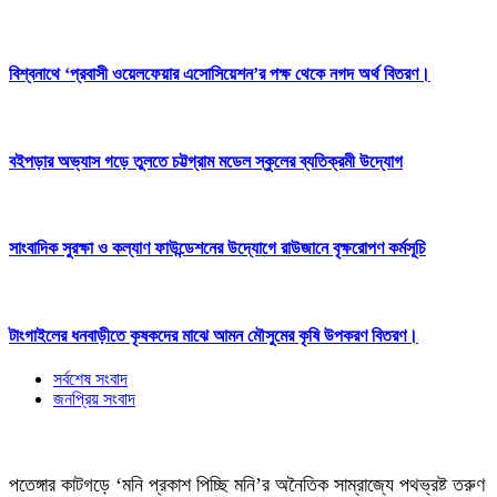
বিশ্বনাথে ‘প্রবাসী ওয়েলফেয়ার এসোসিয়েশন’র পক্ষ থেকে নগদ অর্থ বিতরণ।
বইপড়ার অভ্যাস গড়ে তুলতে চট্টগ্রাম মডেল স্কুলের ব্যতিক্রমী উদ্যোগ
সাংবাদিক সুরক্ষা ও কল্যাণ ফাউন্ডেশনের উদ্যোগে রাউজানে বৃক্ষরোপণ কর্মসূচি
টাংগাইলের ধনবাড়ীতে কৃষকদের মাঝে আমন মৌসুমের কৃষি উপকরণ বিতরণ।
সর্বশেষ সংবাদ
জনপ্রিয় সংবাদ
পতেঙ্গার কাটগড়ে ‘মনি প্রকাশ পিচ্ছি মনি’র অনৈতিক সাম্রাজ্যে পথভ্রষ্ট তরুণ