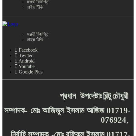
জরুরী বিজ্ঞপ্তি
লাইভ টিভি
জরুরী বিজ্ঞপ্তি
লাইভ টিভি
Facebook
Twitter
Android
Youtube
Google Plus
প্রধান
উপদেষ্টাঃ
রিন্টু
চৌধুরী
-
সম্পাদক
মোঃ
আজিজুল
ইসলাম
আজিজ
01719-
076924
,
-
নির্বাহি
সম্পাদক
মোঃ
রফিকুল
ইসলাম
01717-