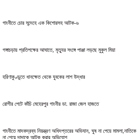
গাংনীতে চোর সন্দেহে এক কিশোরসহ আটক-৬
গঙ্গাচড়ায় প্রতিপক্ষের আঘাতে, মৃত্যুর সংঙ্গে পাঞ্জা লড়ছে মুকুল মিয়া
হরিণাকুণ্ডুতে ধানক্ষেত থেকে যুবকের লাশ উদ্ধার
রোগীর পেটে কাঁচি মেহেরপুর গাংনীর ডা. রাজা জেল হাজতে
গাংনীতে মাদকদ্রব্য নিয়ন্ত্রণ অধিদপ্তরের অভিযান, ঘুষ না পেয়ে মামলা,নাতিকে
না পেয়ে দাদাকে আটক করার অভিযোগ