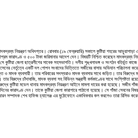
কদ্রব্য নিয়ন্ত্রণ অধিদপ্তর। রোববার (১৯ ফেব্রুয়ারি) সকালে কুষ্টিয়া শহরের আড়ুয়াপাড়া এ
িনাশ্রম কারাদণ্ড ও ৫০০ টাকা জরিমানার আদেশ দেন। বিষয়টি নিশ্চিত করেছেন মাদকদ্রব্য নি
কুষ্টিয়া জেলা ছাত্রলীগের সাবেক সহসভাপতি। দলীয় শৃঙ্খলাভঙ্গ ও সংগঠন বহির্ভূত কাজে
লাল হোসেনের নের্তৃত্বে একটি দল গোপন সংবাদের ভিত্তিতে সজীবের বাসায় অভিযান পরিচালনা
্ত ও মাদক ব্যবসায়ী। তার পরিবারের সদস্যরাও মাদক ব্যবসার সাথে জড়িত। তার বিরুদ্ধে 
র বিরুদ্ধে চাঁদাবাজি, মাদক ব্যবসা সহ বিভিন্ন সন্ত্রাসী কর্মকাণ্ডের সাথে সংশ্লিষ্টতা রয়
ুদ্ধে কুষ্টিয়া মডেল থানায় মাদকদ্রব্য নিয়ন্ত্রণ আইনে মামলা দায়ের করা হয়েছে। সজীব গা
৫ দিনের কারাদণ্ড দেন। তাকে কুষ্টিয়া জেলা কারাগারে পাঠানো হয়েছে। সে গাঁজা সেবনের বি
ারন সম্পাদক শেখ হাফিজ চ্যালেঞ্জ এর মুঠোফোনে একাধিকবার কল করলেও তারা রিসিভ করে