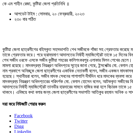
কে এম শাহীন রেজা, কুষ্টিয়া জেলা প্রতিনিধি ॥
আপডেট টাইম : সোমবার, ২০ ফেব্রুয়ারী, ২০২৩
২৩০ বার পঠিত
কুষ্টিয়া জেলা ছাত্রলীগের বহিস্কৃত সহসভাপতি শেখ সজীবকে গাঁজা সহ গ্রেফতার করেছে মাদ
তাকে গ্রেফতার করে। পরে ভ্রাম্যমাণ আদালতের নির্বাহী ম্যাজিস্ট্রেট তাকে ১৫ দিনের ব
শেখ সজীব ওরফে এসকে সজীব কুষ্টিয়া শহরের কালিশংকরপুর এলাকার মিলন শেখের ছেলে। সে 
মামলা রয়েছে। মাদকদ্রব্য নিয়ন্ত্রণ অধিদপ্তর সূত্রে জানা গেছে, ইন্সপেক্টর মো. বে
নাম প্রকাশে অনিচ্ছুক জেলা ছাত্রলীগের একাধিক নেতাকর্মী বলেন, সজীব একজন মাদকাসক
হয়েছে। স্থানীয়রা বলেন, সজীব মাদক সেবনের পাশাপাশি দীর্ঘদিন ধরে মাদকের ব্যবসা করে। তা
মাদকদ্রব্য নিয়ন্ত্রণ অধিদপ্তরের পরিদর্শক মো. বেলাল হোসেন বলেন, আটককৃত সজীবের বির
আদালতের নির্বাহী ম্যাজিস্ট্রেট তানভীর হায়দারের সামনে হাজির করা হলে বিচারক তাকে ১
থাকবে। এবিষয়ে কথা বলার জন্য জেলা ছাত্রলীগের সভাপতি আতিকুর রহমান অনিক ও সাধ
দয়া করে নিউজটি শেয়ার করুন
Facebook
Twitter
Digg
Linkedin