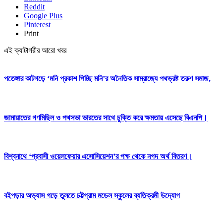
Reddit
Google Plus
Pinterest
Print
এই ক্যাটাগরীর আরো খবর
পতেঙ্গার কাটগড়ে ‘মনি প্রকাশ পিচ্ছি মনি’র অনৈতিক সাম্রাজ্যে পথভ্রষ্ট তরুণ সমাজ,
জামায়াতের গণমিছিল ও পথসভা ভারতের সাথে চুক্তি করে ক্ষমতায় এসেছে বিএনপি।
বিশ্বনাথে ‘প্রবাসী ওয়েলফেয়ার এসোসিয়েশন’র পক্ষ থেকে নগদ অর্থ বিতরণ।
বইপড়ার অভ্যাস গড়ে তুলতে চট্টগ্রাম মডেল স্কুলের ব্যতিক্রমী উদ্যোগ