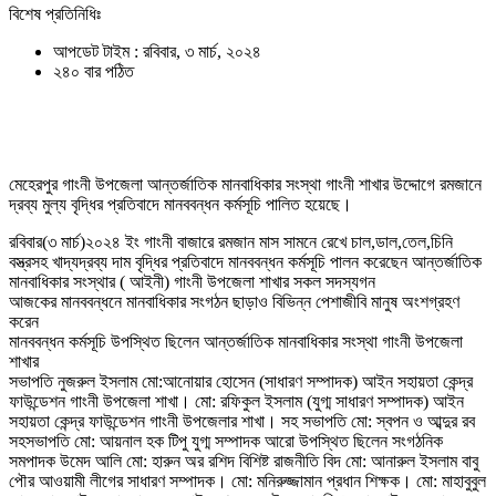
বিশেষ প্রতিনিধিঃ
আপডেট টাইম : রবিবার, ৩ মার্চ, ২০২৪
২৪০ বার পঠিত
মেহেরপুর গাংনী উপজেলা আন্তর্জাতিক মানবাধিকার সংস্থা গাংনী শাখার উদ্দোগে রমজানে
দ্রব্য মুল্য বৃদ্ধির প্রতিবাদে মানববন্ধন কর্মসূচি পালিত হয়েছে।
রবিবার(৩ মার্চ)২০২৪ ইং গাংনী বাজারে রমজান মাস সামনে রেখে চাল,ডাল,তেল,চিনি
বস্ত্রসহ খাদ্যদ্রব্য দাম বৃদ্ধির প্রতিবাদে মানববন্ধন কর্মসূচি পালন করেছেন আন্তর্জাতিক
মানবাধিকার সংস্থার ( আইনী) গাংনী উপজেলা শাখার সকল সদস্যগন
আজকের মানববন্ধনে মানবাধিকার সংগঠন ছাড়াও বিভিন্ন পেশাজীবি মানুষ অংশগ্রহণ
করেন
মানববন্ধন কর্মসূচি উপস্থিত ছিলেন আন্তর্জাতিক মানবাধিকার সংস্থা গাংনী উপজেলা
শাখার
সভাপতি নুজরুল ইসলাম মো:আনোয়ার হোসেন (সাধারণ সম্পাদক) আইন সহায়তা কেন্দ্র
ফাউন্ডেশন গাংনী উপজেলা শাখা। মো: রফিকুল ইসলাম (যুগ্ম সাধারণ সম্পাদক) আইন
সহায়তা কেন্দ্র ফাউন্ডেশন গাংনী উপজেলার শাখা। সহ সভাপতি মো: স্বপন ও আব্দুর রব
সহসভাপতি মো: আয়নাল হক টিপু যুগ্ম সম্পাদক আরো উপস্থিত ছিলেন সংগঠনিক
সমপাদক উমেদ আলি মো: হারুন অর রশিদ বিশিষ্ট রাজনীতি বিদ মো: আনারুল ইসলাম বাবু
পৌর আওয়ামী লীগের সাধারণ সম্পাদক। মো: মনিরুজ্জামান প্রধান শিক্ষক। মো: মাহাবুবুল