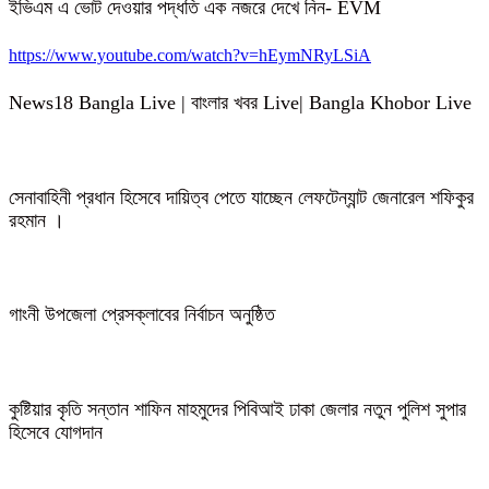
ইভিএম এ ভোট দেওয়ার পদ্ধতি এক নজরে দেখে নিন- EVM
https://www.youtube.com/watch?v=hEymNRyLSiA
News18 Bangla Live | বাংলার খবর Live| Bangla Khobor Live
সেনাবাহিনী প্রধান হিসেবে দায়িত্ব পেতে যাচ্ছেন লেফটেন্যান্ট জেনারেল শফিকুর
রহমান ।
গাংনী উপজেলা প্রেসক্লাবের নির্বাচন অনুষ্ঠিত
কুষ্টিয়ার কৃতি সন্তান শাফিন মাহমুদের পিবিআই ঢাকা জেলার নতুন পুলিশ সুপার
হিসেবে যোগদান