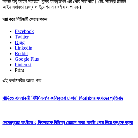
আলম বাবু আইন সহায়তা কেন্দ্র ফাউন্ডেশন এর পৌর সভাপতি। মো: সাইদুর রহমান
আইন সহায়তা কেন্দ্র ফাউন্ডেশন এর ধর্মীয় সম্পাদক।
দয়া করে নিউজটি শেয়ার করুন
Facebook
Twitter
Digg
Linkedin
Reddit
Google Plus
Pinterest
Print
এই ক্যাটাগরীর আরো খবর
গাড়িতে হামলাকারী বিটিসিএল’র বদলিকৃতরা ঢাকায়’ শিরোনামের সংবাদের প্রতিবাদ
মেহেরপুরের গাংনীতে ২ কিশোরকে বিভিন্ন মেয়াদে সাজা পাবজি খেলা নিয়ে বন্ধুকে হত্যা