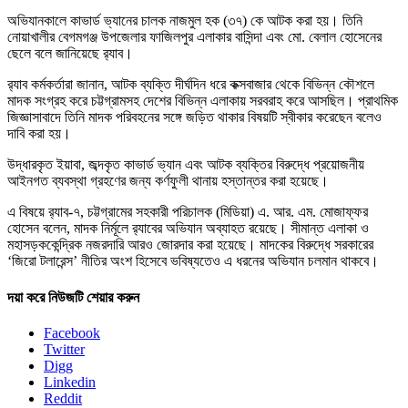
অভিযানকালে কাভার্ড ভ্যানের চালক নাজমুল হক (৩৭) কে আটক করা হয়। তিনি
নোয়াখালীর বেগমগঞ্জ উপজেলার ফাজিলপুর এলাকার বাসিন্দা এবং মো. বেলাল হোসেনের
ছেলে বলে জানিয়েছে র‌্যাব।
র‌্যাব কর্মকর্তারা জানান, আটক ব্যক্তি দীর্ঘদিন ধরে কক্সবাজার থেকে বিভিন্ন কৌশলে
মাদক সংগ্রহ করে চট্টগ্রামসহ দেশের বিভিন্ন এলাকায় সরবরাহ করে আসছিল। প্রাথমিক
জিজ্ঞাসাবাদে তিনি মাদক পরিবহনের সঙ্গে জড়িত থাকার বিষয়টি স্বীকার করেছেন বলেও
দাবি করা হয়।
উদ্ধারকৃত ইয়াবা, জব্দকৃত কাভার্ড ভ্যান এবং আটক ব্যক্তির বিরুদ্ধে প্রয়োজনীয়
আইনগত ব্যবস্থা গ্রহণের জন্য কর্ণফুলী থানায় হস্তান্তর করা হয়েছে।
এ বিষয়ে র‌্যাব-৭, চট্টগ্রামের সহকারী পরিচালক (মিডিয়া) এ. আর. এম. মোজাফ্ফর
হোসেন বলেন, মাদক নির্মূলে র‌্যাবের অভিযান অব্যাহত রয়েছে। সীমান্ত এলাকা ও
মহাসড়ককেন্দ্রিক নজরদারি আরও জোরদার করা হয়েছে। মাদকের বিরুদ্ধে সরকারের
‘জিরো টলারেন্স’ নীতির অংশ হিসেবে ভবিষ্যতেও এ ধরনের অভিযান চলমান থাকবে।
দয়া করে নিউজটি শেয়ার করুন
Facebook
Twitter
Digg
Linkedin
Reddit