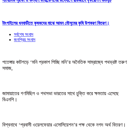
সাংবাদিক সুরক্ষা ও কল্যাণ ফাউন্ডেশনের উদ্যোগে রাউজানে বৃক্ষরোপণ কর্মসূচি
টাংগাইলের ধনবাড়ীতে কৃষকদের মাঝে আমন মৌসুমের কৃষি উপকরণ বিতরণ।
সর্বশেষ সংবাদ
জনপ্রিয় সংবাদ
পতেঙ্গার কাটগড়ে ‘মনি প্রকাশ পিচ্ছি মনি’র অনৈতিক সাম্রাজ্যে পথভ্রষ্ট তরুণ
সমাজ,
জামায়াতের গণমিছিল ও পথসভা ভারতের সাথে চুক্তি করে ক্ষমতায় এসেছে
বিএনপি।
বিশ্বনাথে ‘প্রবাসী ওয়েলফেয়ার এসোসিয়েশন’র পক্ষ থেকে নগদ অর্থ বিতরণ।