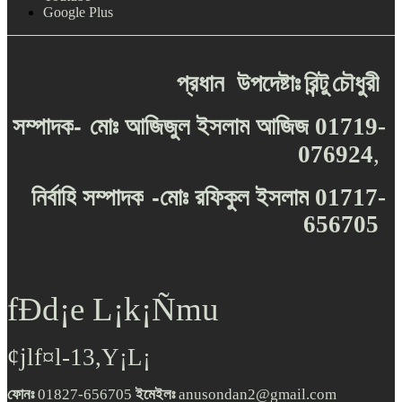
Google Plus
প্রধান
উপদেষ্টাঃ
রিন্টু
চৌধুরী
-
সম্পাদক
মোঃ
আজিজুল
ইসলাম
আজিজ
01719-
076924
,
-
নির্বাহি
সম্পাদক
মোঃ
রফিকুল
ইসলাম
01717-
656705
fÐd¡e L¡k¡Ñmu
¢jlf¤l-13,Y¡L¡
ফোনঃ
01827-656705
ইমেইলঃ
anusondan2@gmail.com