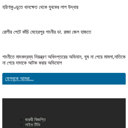
হরিণাকুণ্ডুতে ধানক্ষেত থেকে যুবকের লাশ উদ্ধার
রোগীর পেটে কাঁচি মেহেরপুর গাংনীর ডা. রাজা জেল হাজতে
গাংনীতে মাদকদ্রব্য নিয়ন্ত্রণ অধিদপ্তরের অভিযান, ঘুষ না পেয়ে মামলা,নাতিকে
না পেয়ে দাদাকে আটক করার অভিযোগ
ফেসবুকে আমরা...
জরুরী বিজ্ঞপ্তি
লাইভ টিভি