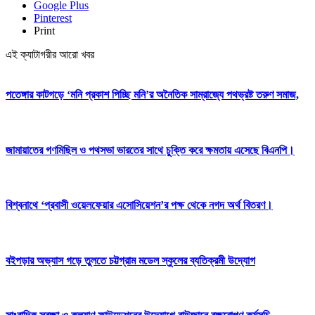
Google Plus
Pinterest
Print
এই ক্যাটাগরীর আরো খবর
পতেঙ্গার কাটগড়ে ‘মনি প্রকাশ পিচ্ছি মনি’র অনৈতিক সাম্রাজ্যে পথভ্রষ্ট তরুণ সমাজ,
জামায়াতের গণমিছিল ও পথসভা ভারতের সাথে চুক্তি করে ক্ষমতায় এসেছে বিএনপি।
বিশ্বনাথে ‘প্রবাসী ওয়েলফেয়ার এসোসিয়েশন’র পক্ষ থেকে নগদ অর্থ বিতরণ।
বইপড়ার অভ্যাস গড়ে তুলতে চট্টগ্রাম মডেল স্কুলের ব্যতিক্রমী উদ্যোগ