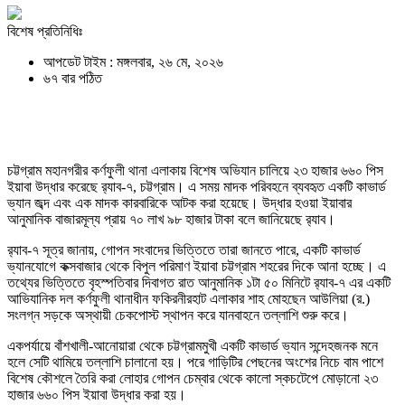
বিশেষ প্রতিনিধিঃ
আপডেট টাইম : মঙ্গলবার, ২৬ মে, ২০২৬
৬৭ বার পঠিত
চট্টগ্রাম মহানগরীর কর্ণফুলী থানা এলাকায় বিশেষ অভিযান চালিয়ে ২৩ হাজার ৬৬০ পিস
ইয়াবা উদ্ধার করেছে র‌্যাব-৭, চট্টগ্রাম। এ সময় মাদক পরিবহনে ব্যবহৃত একটি কাভার্ড
ভ্যান জব্দ এবং এক মাদক কারবারিকে আটক করা হয়েছে। উদ্ধার হওয়া ইয়াবার
আনুমানিক বাজারমূল্য প্রায় ৭০ লাখ ৯৮ হাজার টাকা বলে জানিয়েছে র‌্যাব।
র‌্যাব-৭ সূত্র জানায়, গোপন সংবাদের ভিত্তিতে তারা জানতে পারে, একটি কাভার্ড
ভ্যানযোগে কক্সবাজার থেকে বিপুল পরিমাণ ইয়াবা চট্টগ্রাম শহরের দিকে আনা হচ্ছে। এ
তথ্যের ভিত্তিতে বৃহস্পতিবার দিবাগত রাত আনুমানিক ১টা ৫০ মিনিটে র‌্যাব-৭ এর একটি
আভিযানিক দল কর্ণফুলী থানাধীন ফকিরনীরহাট এলাকার শাহ মোহছেন আউলিয়া (র.)
সংলগ্ন সড়কে অস্থায়ী চেকপোস্ট স্থাপন করে যানবাহনে তল্লাশি শুরু করে।
একপর্যায়ে বাঁশখালী-আনোয়ারা থেকে চট্টগ্রামমুখী একটি কাভার্ড ভ্যান সন্দেহজনক মনে
হলে সেটি থামিয়ে তল্লাশি চালানো হয়। পরে গাড়িটির পেছনের অংশের নিচে বাম পাশে
বিশেষ কৌশলে তৈরি করা লোহার গোপন চেম্বার থেকে কালো স্কচটেপে মোড়ানো ২৩
হাজার ৬৬০ পিস ইয়াবা উদ্ধার করা হয়।