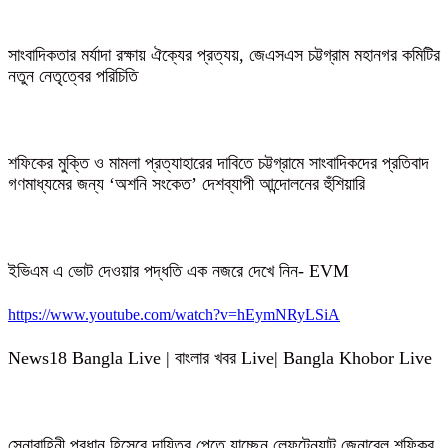
সাংবাদিকতার মর্যাদা রক্ষায় ঐক্যের প্রত্যয়, জেএসএস চট্টগ্রাম মহানগর কমিটির
নতুন নেতৃত্বের পরিচিতি
শফিকের মুক্তি ও মামলা প্রত্যাহারের দাবিতে চট্টগ্রামে সাংবাদিকদের প্রতিবাদ
গণমাধ্যমের জন্য ‘অশনি সংকেত’ দেশব্যাপী আন্দোলনের হুঁশিয়ারি
ইভিএম এ ভোট দেওয়ার পদ্ধতি এক নজরে দেখে নিন- EVM
https://www.youtube.com/watch?v=hEymNRyLSiA
News18 Bangla Live | বাংলার খবর Live| Bangla Khobor Live
সেনাবাহিনী প্রধান হিসেবে দায়িত্ব পেতে যাচ্ছেন লেফটেন্যান্ট জেনারেল শফিকুর