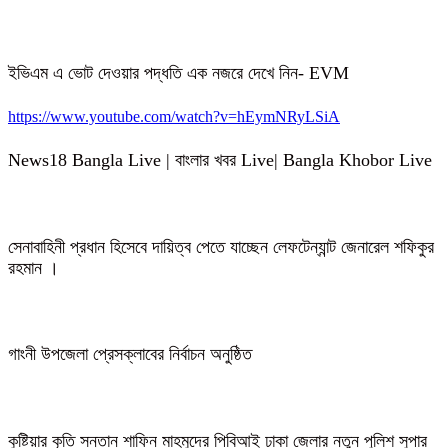
ইভিএম এ ভোট দেওয়ার পদ্ধতি এক নজরে দেখে নিন- EVM
https://www.youtube.com/watch?v=hEymNRyLSiA
News18 Bangla Live | বাংলার খবর Live| Bangla Khobor Live
সেনাবাহিনী প্রধান হিসেবে দায়িত্ব পেতে যাচ্ছেন লেফটেন্যান্ট জেনারেল শফিকুর
রহমান ।
গাংনী উপজেলা প্রেসক্লাবের নির্বাচন অনুষ্ঠিত
কুষ্টিয়ার কৃতি সন্তান শাফিন মাহমুদের পিবিআই ঢাকা জেলার নতুন পুলিশ সুপার