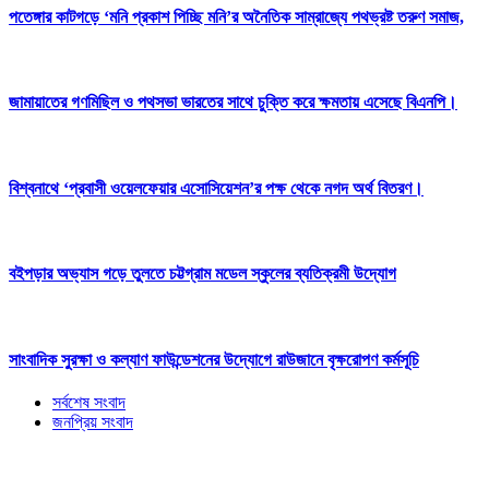
পতেঙ্গার কাটগড়ে ‘মনি প্রকাশ পিচ্ছি মনি’র অনৈতিক সাম্রাজ্যে পথভ্রষ্ট তরুণ সমাজ,
জামায়াতের গণমিছিল ও পথসভা ভারতের সাথে চুক্তি করে ক্ষমতায় এসেছে বিএনপি।
বিশ্বনাথে ‘প্রবাসী ওয়েলফেয়ার এসোসিয়েশন’র পক্ষ থেকে নগদ অর্থ বিতরণ।
বইপড়ার অভ্যাস গড়ে তুলতে চট্টগ্রাম মডেল স্কুলের ব্যতিক্রমী উদ্যোগ
সাংবাদিক সুরক্ষা ও কল্যাণ ফাউন্ডেশনের উদ্যোগে রাউজানে বৃক্ষরোপণ কর্মসূচি
সর্বশেষ সংবাদ
জনপ্রিয় সংবাদ