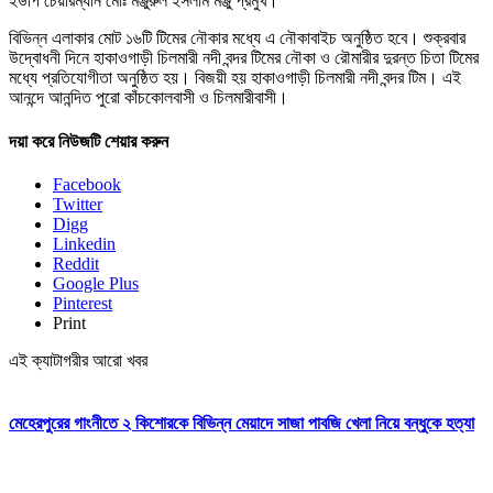
ইউপি চেয়ারম্যান মোঃ মঞ্জুরুল ইসলাম মঞ্জু প্রমুখ।
বিভিন্ন এলাকার মোট ১৬টি টিমের নৌকার মধ্যে এ নৌকাবাইচ অনুষ্ঠিত হবে। শুক্রবার
উদ্বোধনী দিনে হাকাওগাড়ী চিলমারী নদী বন্দর টিমের নৌকা ও রৌমারীর দুরন্ত চিতা টিমের
মধ্যে প্রতিযোগীতা অনুষ্ঠিত হয়। বিজয়ী হয় হাকাওগাড়ী চিলমারী নদী বন্দর টিম। এই
আনন্দে আনন্দিত পুরো কাঁচকোলবাসী ও চিলমারীবাসী।
দয়া করে নিউজটি শেয়ার করুন
Facebook
Twitter
Digg
Linkedin
Reddit
Google Plus
Pinterest
Print
এই ক্যাটাগরীর আরো খবর
মেহেরপুরের গাংনীতে ২ কিশোরকে বিভিন্ন মেয়াদে সাজা পাবজি খেলা নিয়ে বন্ধুকে হত্যা