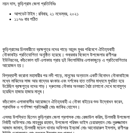
নয়ন দাস, কুড়িগ্রাম জেলা প্রতিনিধিঃ
আপডেট টাইম : রবিবার, ২১ নভেম্বর, ২০২১
১১৭৬ বার পঠিত
কুড়িগ্রামের চিলমারীতে ব্রহ্মপুত্র নদের পাড়ে আনন্দ মুখর পরিবেশে ঐতিহ্যবাহী
নৌকাবাইচ প্রতিযোগিতা অনুষ্ঠিত হয়েছে। শুক্রবার বিকেলে উপজেলার রাণীগঞ্জ
ইউনিয়নের, কাঁচকোল হাট এলাকায় প্রায় দুই কিলোমিটার এলাকাজুড়ে এ প্রতিযোগিতার
আয়োজন হয়।
বিশ্বব্যাপী করোনা মহামারীর পর নদী পাড়ে, মানুষের অন্যতম একটি বিনোদন নৌকাবাইজে
মধ্যে মাঝিদের সাজ আর বাদ্যের ঝংকার এবং দর্শকের হাত তালির মাধ্যমে মুখরিত হয়ে
উঠেছিল ব্রহ্মপুত্র নদের পাড়। দ্রুতময় নৌকার অনবরত বৈঠা চালানো দেখে মনোমুগ্ধ
হয়েছিল হাজার হাজার মানুষ।
কাঁচকোল এলাকাবাসীর আয়োজনে ঐতিহ্যবাহী এ নৌকা বাইচের শুভ উদ্বোধন করেন,
প্রাথমিক ও গণশিক্ষা প্রতিমন্ত্রী মোঃ জাকির হোসেন।
এসময় উপস্থিত ছিলেন কুড়িগ্রাম জেলা প্রশাসক মোঃ রেজাউল করিম, চিলমারী উপজেলা
নির্বাহী অফিসার মোঃ মাহবুবুর রহমান, উপজেলা পরিষদ ভাইস চেয়ারম্যান মোঃ নুরুজ্জামান
আজাদ জামান, চিলমারী মডেল থানার অফিসার ইনচার্জ মোঃ আনোয়ারুল ইসলাম, রাণীগঞ্জ