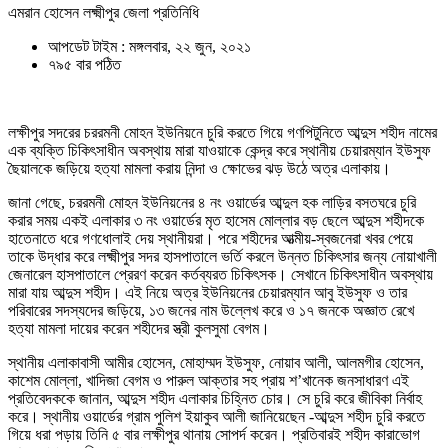
এমরান হোসেন লক্ষ্মীপুর জেলা প্রতিনিধি
আপডেট টাইম : মঙ্গলবার, ২২ জুন, ২০২১
৭৯৫ বার পঠিত
লক্ষীপুর সদরের চররমনী মোহন ইউনিয়নে চুরি করতে গিয়ে গণপিটুনিতে আব্দুস শহীদ নামের
এক ব্যক্তি চিকিৎসাধীন অবস্থায় মারা যাওয়াকে কেন্দ্র করে স্থানীয় চেয়ারম্যান ইউসুফ
ছৈয়ালকে জড়িয়ে হত্যা মামলা করায় নিন্দা ও ক্ষোভের ঝড় উঠে অত্র এলাকায়।
জানা গেছে, চররমনী মোহন ইউনিয়নের ৪ নং ওয়ার্ডের আব্দুল হক লাড়ির বসতঘরে চুরি
করার সময় একই এলাকার ৩ নং ওয়ার্ডের মৃত হাসেম মোল্লার বড় ছেলে আব্দুস শহীদকে
হাতেনাতে ধরে গণধোলাই দেয় স্থানীয়রা। পরে শহীদের আত্মীয়-স্বজনেরা খবর পেয়ে
তাকে উদ্ধার করে লক্ষ্মীপুর সদর হাসপাতালে ভর্তি করলে উন্নত চিকিৎসার জন্য নোয়াখালী
জেনারেল হাসপাতালে প্রেরণ করেন কর্তব্যরত চিকিৎসক। সেখানে চিকিৎসাধীন অবস্থায়
মারা যায় আব্দুস শহীদ। এই নিয়ে অত্র ইউনিয়নের চেয়ারম্যান আবু ইউসুফ ও তার
পরিবারের সদস্যদের জড়িয়ে, ১৩ জনের নাম উল্লেখ করে ও ১৭ জনকে অজ্ঞাত রেখে
হত্যা মামলা দায়ের করেন শহীদের স্ত্রী কুলসুমা বেগম।
স্থানীয় এলাকাবাসী আমীর হোসেন, মোহাম্মদ ইউসুফ, নোয়াব আলী, আলমগীর হোসেন,
কাশেম মোল্লা, খাদিজা বেগম ও পারুল আক্তার সহ প্রায় শ’খানেক জনসাধারণ এই
প্রতিবেদককে জানান, আব্দুস শহীদ এলাকার চিহ্নিত চোর। সে চুরি করে জীবিকা নির্বাহ
করে। স্থানীয় ওয়ার্ডের গ্রাম পুলিশ ইয়াকুব আলী জানিয়েছেন -আব্দুস শহীদ চুরি করতে
গিয়ে ধরা পড়ায় তিনি ৫ বার লক্ষীপুর থানায় সোপর্দ করেন। প্রতিবারই শহীদ কারাভোগ