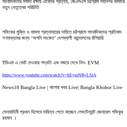
সাংবাদিকতার মর্যাদা রক্ষায় ঐক্যের প্রত্যয়, জেএসএস চট্টগ্রাম মহানগর কমিটির
নতুন নেতৃত্বের পরিচিতি
শফিকের মুক্তি ও মামলা প্রত্যাহারের দাবিতে চট্টগ্রামে সাংবাদিকদের প্রতিবাদ
গণমাধ্যমের জন্য ‘অশনি সংকেত’ দেশব্যাপী আন্দোলনের হুঁশিয়ারি
ইভিএম এ ভোট দেওয়ার পদ্ধতি এক নজরে দেখে নিন- EVM
https://www.youtube.com/watch?v=hEymNRyLSiA
News18 Bangla Live | বাংলার খবর Live| Bangla Khobor Live
সেনাবাহিনী প্রধান হিসেবে দায়িত্ব পেতে যাচ্ছেন লেফটেন্যান্ট জেনারেল শফিকুর
রহমান ।