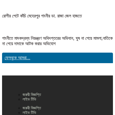
রোগীর পেটে কাঁচি মেহেরপুর গাংনীর ডা. রাজা জেল হাজতে
গাংনীতে মাদকদ্রব্য নিয়ন্ত্রণ অধিদপ্তরের অভিযান, ঘুষ না পেয়ে মামলা,নাতিকে
না পেয়ে দাদাকে আটক করার অভিযোগ
ফেসবুকে আমরা...
জরুরী বিজ্ঞপ্তি
লাইভ টিভি
জরুরী বিজ্ঞপ্তি
লাইভ টিভি