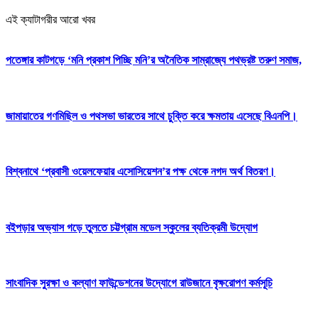
এই ক্যাটাগরীর আরো খবর
পতেঙ্গার কাটগড়ে ‘মনি প্রকাশ পিচ্ছি মনি’র অনৈতিক সাম্রাজ্যে পথভ্রষ্ট তরুণ সমাজ,
জামায়াতের গণমিছিল ও পথসভা ভারতের সাথে চুক্তি করে ক্ষমতায় এসেছে বিএনপি।
বিশ্বনাথে ‘প্রবাসী ওয়েলফেয়ার এসোসিয়েশন’র পক্ষ থেকে নগদ অর্থ বিতরণ।
বইপড়ার অভ্যাস গড়ে তুলতে চট্টগ্রাম মডেল স্কুলের ব্যতিক্রমী উদ্যোগ
সাংবাদিক সুরক্ষা ও কল্যাণ ফাউন্ডেশনের উদ্যোগে রাউজানে বৃক্ষরোপণ কর্মসূচি