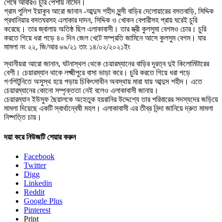
শেষে আবারও চুরি পেশায় নামেন।
গ্রাম পুলিশ ইয়াকুব আরো জানান -আব্দুস শহীদ মুন্সী বাড়ির দেলোয়ারের বসতবাড়ি, সিদ্দিক
প্রধানিয়ার বসতঘরসহ এলাকার দাদন, সিদ্দিক ও খোকন বেপারীসহ প্রায় ঘরেই চুরি
করেছে। তার জ্বালায় অতিষ্ঠ ছিল এলাকাবাসী। তার স্ত্রী কুলসুমা বেগমও চোর। চুরি
করতে গিয়ে ধরা পড়ে ৪০ দিন জেল খেটে সম্প্রতি জামিনে আসে কুলসুম বেগম। যার
মামলা নং ২২, জি/আর ৬৯/২১ তাং ১৪/০২/২০২১ইং
স্থানীয়রা আরো জানান, ঘটনাস্থল থেকে চেয়ারম্যানের বাড়ির দূরত্ব দুই কিলোমিটারের
বেশী। চেয়ারম্যান থাকে লক্ষ্মীপুরে বাসা ভাড়া করে। চুরি করতে গিয়ে ধরা পড়ে
গণপিটুনিতে অসুস্থ হয়ে পড়ায় চিকিৎসাধীন অবস্থায় মারা যায় আব্দুস শহীদ। এতে
চেয়ারম্যানের কোনো সম্পৃক্ততা নেই বলেও এলাকাবাসী জানায়।
চেয়ারম্যান ইউসুফ ছৈয়ালকে অহেতুক হয়রানির উদ্দেশ্যে তার পরিবারের সদস্যদের জড়িয়ে
মামলা দিয়েছে একটি স্বার্থান্বেষী মহল। এলাকাবাসী এর তীব্র নিন্দা জানিয়ে দ্রুত মামলা
নিষ্পত্তি চায়।
দয়া করে নিউজটি শেয়ার করুন
Facebook
Twitter
Digg
Linkedin
Reddit
Google Plus
Pinterest
Print