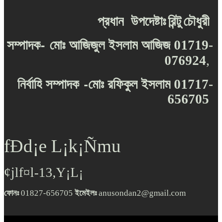
প্রধান
উপদেষ্টাঃ
রিন্টু
চৌধুরী
-
সম্পাদক
মোঃ
আজিজুল
ইসলাম
আজিজ
01719-
076924
,
-
নির্বাহি
সম্পাদক
মোঃ
রফিকুল
ইসলাম
01717-
656705
fÐd¡e L¡k¡Ñmu
¢jlf¤l-13,Y¡L¡
ফোনঃ
01827-656705
ইমেইলঃ
anusondan2@gmail.com