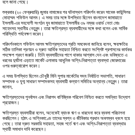
বলে জানা গেছে।
শুক্রবার (২০ ফেব্রুয়ারি) জুমার নামাজের পর ঘটনাস্থল পরিদর্শন করেন সাবেক কাউন্সিলর
মোহাম্মদ শফিউল আলম। এ সময় তার সঙ্গে উপস্থিত ছিলেন বাংলাদেশ জামায়াতে
ইসলামী-এর সহযোগী সংগঠন যুব জামায়াতে ইসলামীর ৩৯ নম্বর ওয়ার্ড নেতা মোঃ
সাহেদসহ স্থানীয় নেতৃবৃন্দ। তারা ক্ষতিগ্রস্ত ব্যবসায়ীদের সঙ্গে কথা বলেন এবং সার্বিক
পরিস্থিতি পর্যবেক্ষণ করেন।
পরিদর্শনকালে শফিউল আলম ক্ষতিগ্রস্তদের প্রতি সমবেদনা জানিয়ে বলেন, ক্ষয়ক্ষতির
সঠিক তালিকা প্রণয়ন ও দ্রুত আর্থিক সহায়তা নিশ্চিত করতে সংশ্লিষ্ট প্রশাসনের কার্যকর
পদক্ষেপ গ্রহণ জরুরি। তিনি ব্যবসায়ীদের পাশে থাকার আশ্বাস দেন এবং ভবিষ্যতে এ
ধরনের দুর্ঘটনা এড়াতে মার্কেট এলাকায় আধুনিক অগ্নি-নিরাপত্তা ব্যবস্থা জোরদারের
ওপর গুরুত্বারোপ করেন।
এ সময় উপস্থিত ছিলেন চৌধুরী মিনি সুপার মার্কেটের সদ্য নির্বাচিত সভাপতি, সাধারণ
সম্পাদক ও যুগ্ম সাধারণ সম্পাদকসহ ব্যবসায়ী কল্যাণ সমিতির অন্যান্য নেতৃবৃন্দ। তারা
জানান,
ক্ষতিগ্রস্তদের পুনর্বাসন এবং নিরাপদ বাণিজ্যিক পরিবেশ নিশ্চিত করতে সমন্বিত উদ্যোগ
প্রয়োজন।
ক্ষতিগ্রস্ত ব্যবসায়ীরা বলেন, অনেকেই ব্যাংক ঋণ ও ধারদেনা করে ব্যবসা পরিচালনা
করছিলেন। হঠাৎ এ অগ্নিকাণ্ডে তাদের স্বপ্ন ও জীবিকার প্রধান অবলম্বন ধ্বংস হয়ে
গেছে। তারা দ্রুত সরকারি সহায়তা, সহজ শর্তে ঋণ এবং অগ্নি-নিরাপত্তা ব্যবস্থার
স্থায়ী সমাধান দাবি করেছেন।