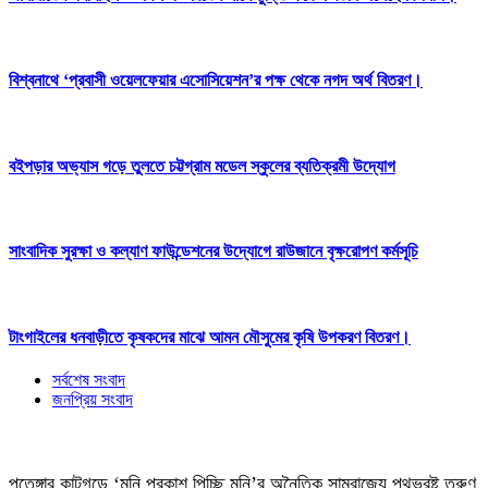
বিশ্বনাথে ‘প্রবাসী ওয়েলফেয়ার এসোসিয়েশন’র পক্ষ থেকে নগদ অর্থ বিতরণ।
বইপড়ার অভ্যাস গড়ে তুলতে চট্টগ্রাম মডেল স্কুলের ব্যতিক্রমী উদ্যোগ
সাংবাদিক সুরক্ষা ও কল্যাণ ফাউন্ডেশনের উদ্যোগে রাউজানে বৃক্ষরোপণ কর্মসূচি
টাংগাইলের ধনবাড়ীতে কৃষকদের মাঝে আমন মৌসুমের কৃষি উপকরণ বিতরণ।
সর্বশেষ সংবাদ
জনপ্রিয় সংবাদ
পতেঙ্গার কাটগড়ে ‘মনি প্রকাশ পিচ্ছি মনি’র অনৈতিক সাম্রাজ্যে পথভ্রষ্ট তরুণ