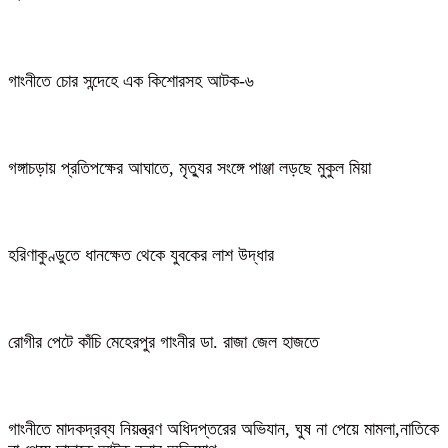
গাংনীতে চোর সন্দেহে এক কিশোরসহ আটক-৬
গঙ্গাচড়ায় প্রতিপক্ষের আঘাতে, মৃত্যুর সংঙ্গে পাঞ্জা লড়ছে মুকুল মিয়া
হরিণাকুণ্ডুতে ধানক্ষেত থেকে যুবকের লাশ উদ্ধার
রোগীর পেটে কাঁচি মেহেরপুর গাংনীর ডা. রাজা জেল হাজতে
গাংনীতে মাদকদ্রব্য নিয়ন্ত্রণ অধিদপ্তরের অভিযান, ঘুষ না পেয়ে মামলা,নাতিকে