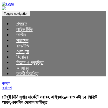
Toggle navigation
প্রচ্ছদ
লাইভ টিভি
জাতীয়
সারাদেশ
রাজনীতি
খেলাধুলা
বিনোদন
বিজ্ঞান ও প্রযুক্তি
অন্যান্য
জরুরী বিজ্ঞপ্তি
প্রচ্ছদ
সারাদেশ
চৌধুরী মিনি সুপার মার্কেটে ভয়াবহ অগ্নিকাণ্ডে রাত ২টা ১৫ মিনিটে
আগুন,একাধিক দোকান ভস্মীভূত—