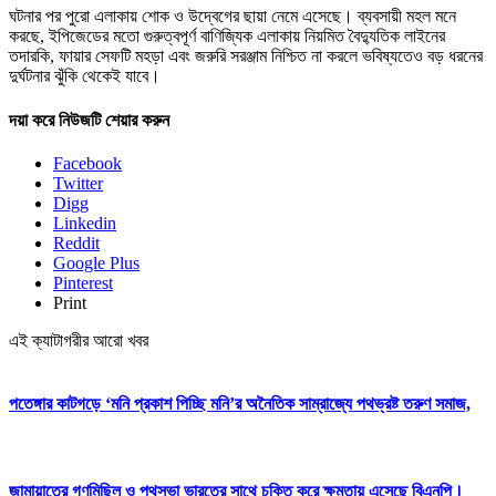
ঘটনার পর পুরো এলাকায় শোক ও উদ্বেগের ছায়া নেমে এসেছে। ব্যবসায়ী মহল মনে
করছে, ইপিজেডের মতো গুরুত্বপূর্ণ বাণিজ্যিক এলাকায় নিয়মিত বৈদ্যুতিক লাইনের
তদারকি, ফায়ার সেফটি মহড়া এবং জরুরি সরঞ্জাম নিশ্চিত না করলে ভবিষ্যতেও বড় ধরনের
দুর্ঘটনার ঝুঁকি থেকেই যাবে।
দয়া করে নিউজটি শেয়ার করুন
Facebook
Twitter
Digg
Linkedin
Reddit
Google Plus
Pinterest
Print
এই ক্যাটাগরীর আরো খবর
পতেঙ্গার কাটগড়ে ‘মনি প্রকাশ পিচ্ছি মনি’র অনৈতিক সাম্রাজ্যে পথভ্রষ্ট তরুণ সমাজ,
জামায়াতের গণমিছিল ও পথসভা ভারতের সাথে চুক্তি করে ক্ষমতায় এসেছে বিএনপি।