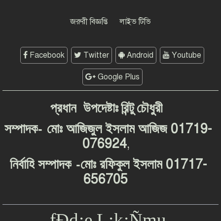
সম্মেলন
জরুরী বিজ্ঞপ্তি
লাইভ টিভি
Facebook
Twitter
Android
Youtube
Google Plus
প্রধান
উপদেষ্টাঃ
রিন্টু
চৌধুরী
-
01719-
সম্পাদক
মোঃ
আজিজুল
ইসলাম
আজিজ
076924
,
-
01717-
নির্বাহি
সম্পাদক
মোঃ
রফিকুল
ইসলাম
656705
fÐd¡e L¡k¡Ñmu