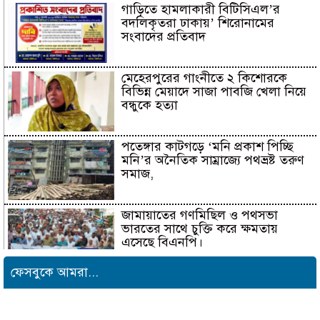
গাড়িতে হামলাকারী বিটিসিএল’র
বদলিকৃতরা ঢাকায়’ শিরোনামের
সংবাদের প্রতিবাদ
মেহেরপুরের গাংনীতে ২ কিশোরকে
বিভিন্ন মেয়াদে সাজা পাবজি খেলা নিয়ে
বন্ধুকে হত্যা
পতেঙ্গার কাটগড়ে ‘মনি প্রকাশ পিচ্ছি
মনি’র অনৈতিক সাম্রাজ্যে পথভ্রষ্ট তরুণ
সমাজ,
জামায়াতের গণমিছিল ও পথসভা
ভারতের সাথে চুক্তি করে ক্ষমতায়
এসেছে বিএনপি।
ফেসবুকে আমরা...
বিশ্বনাথে ‘প্রবাসী ওয়েলফেয়ার
এসোসিয়েশন’র পক্ষ থেকে নগদ অর্থ
বিতরণ।