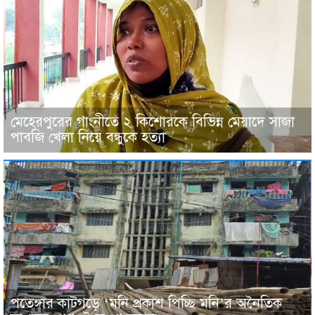
মেহেরপুরের গাংনীতে ২ কিশোরকে বিভিন্ন মেয়াদে সাজা
পাবজি খেলা নিয়ে বন্ধুকে হত্যা
পতেঙ্গার কাটগড়ে ‘মনি প্রকাশ পিচ্ছি মনি’র অনৈতিক