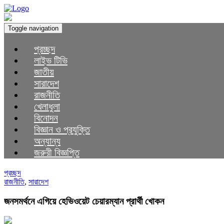
Toggle navigation
প্রচ্ছদ
লাইভ টিভি
জাতীয়
সারাদেশ
রাজনীতি
খেলাধুলা
বিনোদন
বিজ্ঞান ও প্রযুক্তি
অন্যান্য
জরুরী বিজ্ঞপ্তি
প্রচ্ছদ
রাজনীতি
,
সারাদেশ
জনসমর্থনে এগিয়ে হেভিওয়েট চেয়ারম্যান প্রার্থী খোকন