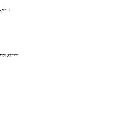
 রহমান ।
িসেবে যোগদান