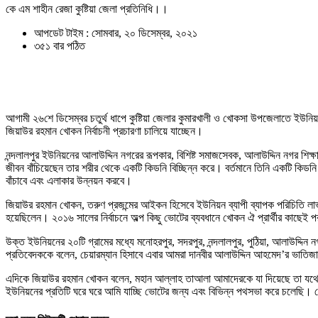
কে এম শাহীন রেজা কুষ্টিয়া জেলা প্রতিনিধি।।
আপডেট টাইম : সোমবার, ২০ ডিসেম্বর, ২০২১
৩৫১ বার পঠিত
আগামী ২৬শে ডিসেম্বর চতুর্থ ধাপে কুষ্টিয়া জেলার কুমারখালী ও খোকসা উপজেলাতে ইউনিয়ন প
জিয়াউর রহমান খোকন নির্বাচনী প্রচারণা চালিয়ে যাচ্ছেন।
নন্দলালপুর ইউনিয়নের আলাউদ্দিন নগরের রূপকার, বিশিষ্ট সমাজসেবক, আলাউদ্দিন নগর শিক
জীবন বাঁচিয়েছেন তার শরীর থেকে একটি কিডনি বিচ্ছিন্ন করে। বর্তমানে তিনি একটি কিডন
বাঁচাবে এবং এলাকার উন্নয়ন করবে।
জিয়াউর রহমান খোকন, তরুণ প্রজন্মের আইকন হিসেবে ইউনিয়ন ব্যাপী ব্যাপক পরিচিতি লাভ
হয়েছিলেন। ২০১৬ সালের নির্বাচনে অল্প কিছু ভোটের ব্যবধানে খোকন ঐ প্রার্থীর কাছেই
উক্ত ইউনিয়নের ২০টি গ্রামের মধ্যে মনোহরপুর, সদরপুর, নন্দলালপুর, পুঠিয়া, আলাউদ্দিন নগ
প্রতিবেদককে বলেন, চেয়ারম্যান হিসাবে এবার আমরা দানবীর আলাউদ্দিন আহমেদ’র ভাতিজা খ
এদিকে জিয়াউর রহমান খোকন বলেন, মহান আল্লাহ তাআলা আমাদেরকে যা দিয়েছে তা যথে
ইউনিয়নের প্রতিটি ঘরে ঘরে আমি যাচ্ছি ভোটের জন্য এবং বিভিন্ন পথসভা করে চলেছি। 