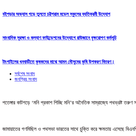
বইপড়ার অভ্যাস গড়ে তুলতে চট্টগ্রাম মডেল স্কুলের ব্যতিক্রমী উদ্যোগ
সাংবাদিক সুরক্ষা ও কল্যাণ ফাউন্ডেশনের উদ্যোগে রাউজানে বৃক্ষরোপণ কর্মসূচি
টাংগাইলের ধনবাড়ীতে কৃষকদের মাঝে আমন মৌসুমের কৃষি উপকরণ বিতরণ।
সর্বশেষ সংবাদ
জনপ্রিয় সংবাদ
পতেঙ্গার কাটগড়ে ‘মনি প্রকাশ পিচ্ছি মনি’র অনৈতিক সাম্রাজ্যে পথভ্রষ্ট তরুণ 
জামায়াতের গণমিছিল ও পথসভা ভারতের সাথে চুক্তি করে ক্ষমতায় এসেছে বিএন