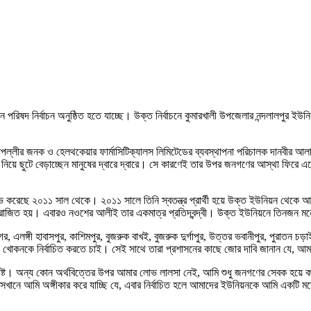
রিষদ নির্বাচন অনুষ্ঠিত হতে যাচ্ছে। উক্ত নির্বাচনে কুমারখালী উপজেলার নন্দলালপুর ইউনিয়ন
্ষাপল্লীর জনক ও হেলথকেয়ার ফার্মাসিটিক্যালস লিমিটেডের ব্যবস্থাপনা পরিচালক দানবীর আ
ি নিয়ে ছুটে বেড়াচ্ছেন মানুষের দ্বারে দ্বারে। সে কারণেই তার উপর জনগণের আস্থা ফিরে
 করেছে ২০১১ সাল থেকে। ২০১১ সালে তিনি স্বতন্ত্র প্রার্থী হয়ে উক্ত ইউনিয়ন থেকে আওয
 পরাজিত হয়। এবারও নওশের আলীই তার একমাত্র প্রতিদ্বন্দ্বী। উক্ত ইউনিয়নে তিনজন মনোন
র, এলঙ্গী হাবাসপুর, কাশিমপুর, বুজরুক বাখই, বুজরুক দুর্গাপুর, উত্তর ভবানীপুর, পুরাতন চড়
োকনকে নির্বাচিত করতে চাই। সেই সাথে তারা প্রশাসনের কাছে জোর দাবি জানান যে, আমরা সু
ষ্ট। অন্য কোন অর্থবিত্তের উপর আমার লোভ লালসা নেই, আমি শুধু জনগণের সেবক হয়ে ক
সেখানে আমি অঙ্গীকার করে যাচ্ছি যে, এবার নির্বাচিত হলে আমাদের ইউনিয়নকে আমি একটি 