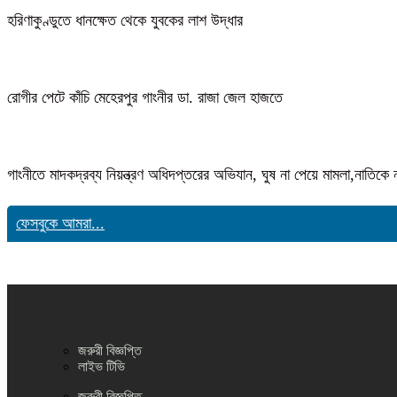
হরিণাকুণ্ডুতে ধানক্ষেত থেকে যুবকের লাশ উদ্ধার
রোগীর পেটে কাঁচি মেহেরপুর গাংনীর ডা. রাজা জেল হাজতে
গাংনীতে মাদকদ্রব্য নিয়ন্ত্রণ অধিদপ্তরের অভিযান, ঘুষ না পেয়ে মামলা,নাতি
ফেসবুকে আমরা...
জরুরী বিজ্ঞপ্তি
লাইভ টিভি
জরুরী বিজ্ঞপ্তি