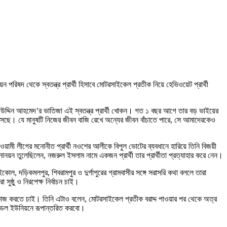
 পরিষদ থেকে স্বতন্ত্র প্রার্থী হিসাবে মোটরসাইকেল প্রতীক নিয়ে হেভিওয়েট প্রার্থী
লাউদ্দিন আহমেদ’র ভাতিজা এই স্বতন্ত্র প্রার্থী খোকন। গত ১ বছর আগে তার বড় ভাইয়ের
 এসেছে। যে মানুষটি নিজের জীবন বাজি রেখে অন্যের জীবন বাঁচাতে পারে, সে আমাদেরকেও
়ামী লীগের মনোনীত প্রার্থী নওশের আলীকে বিপুল ভোটের ব্যবধানে হারিয়ে তিনি বিজয়ী
য়ন তুলেছিলেন, নজরুল ইসলাম নামে একজন প্রার্থী তার প্রার্থীতা প্রত্যাহার করে নেন।
াইকোল, দড়িকমলপুর, শিবরামপুর ও দুর্গাপুরের গ্রামবাসীর সঙ্গে সরাসরি কথা বললে তারা
ষ্ঠু ও নিরপেক্ষ নির্বাচন চাই।
াজ করতে চাই। তিনি এটাও বলেন, মোটরসাইকেল প্রতীক বরাদ্দ পাওয়ার পর থেকে অত্র
মডেল ইউনিয়নে রূপান্তরিত করবো।