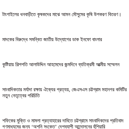
টাংগাইলের ধনবাড়ীতে কৃষকদের মাঝে আমন মৌসুমের কৃষি উপকরণ বিতরণ।
মাদকের বিরুদ্ধে সমন্বিত জাতীয় উদ্যোগের ডাক ইনফো বাংলার
কুষ্টিয়ায় শিল্পপতি আলাউদ্দিন আহমেদের জন্মদিনে ব্যতিক্রমী আত্মীয় সম্মেলন
সাংবাদিকতার মর্যাদা রক্ষায় ঐক্যের প্রত্যয়, জেএসএস চট্টগ্রাম মহানগর কমিটির
নতুন নেতৃত্বের পরিচিতি
শফিকের মুক্তি ও মামলা প্রত্যাহারের দাবিতে চট্টগ্রামে সাংবাদিকদের প্রতিবাদ
গণমাধ্যমের জন্য ‘অশনি সংকেত’ দেশব্যাপী আন্দোলনের হুঁশিয়ারি