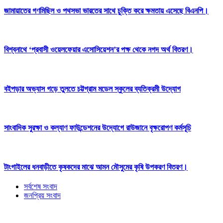
জামায়াতের গণমিছিল ও পথসভা ভারতের সাথে চুক্তি করে ক্ষমতায় এসেছে বিএনপি।
বিশ্বনাথে ‘প্রবাসী ওয়েলফেয়ার এসোসিয়েশন’র পক্ষ থেকে নগদ অর্থ বিতরণ।
বইপড়ার অভ্যাস গড়ে তুলতে চট্টগ্রাম মডেল স্কুলের ব্যতিক্রমী উদ্যোগ
সাংবাদিক সুরক্ষা ও কল্যাণ ফাউন্ডেশনের উদ্যোগে রাউজানে বৃক্ষরোপণ কর্মসূচি
টাংগাইলের ধনবাড়ীতে কৃষকদের মাঝে আমন মৌসুমের কৃষি উপকরণ বিতরণ।
সর্বশেষ সংবাদ
জনপ্রিয় সংবাদ