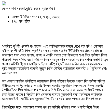
কে এম শাহীন রেজা,কুষ্টিয়া জেলা প্রতিনিধি।
আপডেট টাইম : মঙ্গলবার, ৭ জুন, ২০২২
৪৭৮ বার পঠিত
‘একটাই পৃথিবী একটাই বাংলাদেশ’ এই প্রতিপাদ্যকে সামনে রেখে গত রবি ও সোমবার
দু’দিন ব্যাপী দুইটা শিক্ষা প্রতিষ্ঠানে জয় নেহাল মানবিক ইউনিটের আয়োজনে রেলি ও
আলোচনা সভা শেষে ফলজ, বনজ ও ঔষধি গাছের চারা বিতরণের মধ্য দিয়ে কুষ্টিয়ায় বিশ্ব
পরিবেশ দিবস পালিত হয়। পরিবেশ দিবসে আবুল কালাম আজাদের (আসমান) সভাপতিত্বে
প্রধান অতিথি হিসাবে উপস্থিত ছিলেন হরিপুর ইউনিয়নের কান্তি নগর বোয়াইলদহের
কৃতি সন্তান আমেরিকা প্রবাসী সূরছন্দ শিল্পি গোষ্ঠির প্রতিষ্ঠাতা সভাপতি ও প্রিন্সিপাল মোঃ
এমদাদুল হক।
জয় নেহাল মানবিক ইউনিটের আয়োজনে বিশ্ব পরিবেশ দিবসের প্রথম দিন কুষ্টিয়া হরিপুর
ইউনিয়নের কান্তি নগর ৫ নং বোয়াইলদহ সরকারি প্রাথমিক বিদ্যালয়ের শিক্ষক মন্ডলীর
উপস্থিতিতে শিক্ষার্থীদের মাঝে প্রধান অতিথি নিজ হাতে বনজ ফলজ ও ঔষধি গাছের
চারা বিতরণ করেন। দ্বিতীয় দিন সোমবার সকালে কুমারখালী কয়া ইউনিয়নে অবস্থিত
মোসলেম উদ্দিন আইডিয়াল স্কুলের শিক্ষার্থীদের মাঝে এসব গাছের চারা বিতরণ করেন।
শিক্ষার্থীদের মাঝে আলোচনা সভায় প্রধান অতিথি পরিবেশ রক্ষা ও ক্ষতি নিয়ে বিশদ