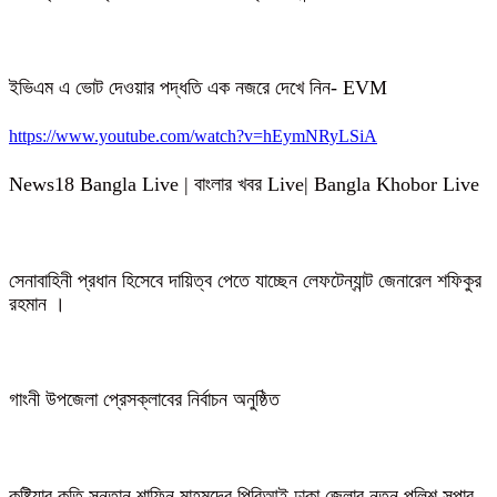
ইভিএম এ ভোট দেওয়ার পদ্ধতি এক নজরে দেখে নিন- EVM
https://www.youtube.com/watch?v=hEymNRyLSiA
News18 Bangla Live | বাংলার খবর Live| Bangla Khobor Live
সেনাবাহিনী প্রধান হিসেবে দায়িত্ব পেতে যাচ্ছেন লেফটেন্যান্ট জেনারেল শফিকুর
রহমান ।
গাংনী উপজেলা প্রেসক্লাবের নির্বাচন অনুষ্ঠিত
কুষ্টিয়ার কৃতি সন্তান শাফিন মাহমুদের পিবিআই ঢাকা জেলার নতুন পুলিশ সুপার