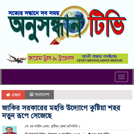
Toggl
navig
সারাদেশ
প্রচ্ছদ
জাকির সরকারের মহতি উদ্যোগে কুষ্টিয়া শহর
নতুন রূপে সেজেছে
কে এম শাহীন রেজা, কুষ্টিয়া জেলা প্রতিনিধি ॥
আপডেট টাইম : শুক্রবার, ৫ সেপ্টেম্বর, ২০২৫
৫৫১ বার পঠিত