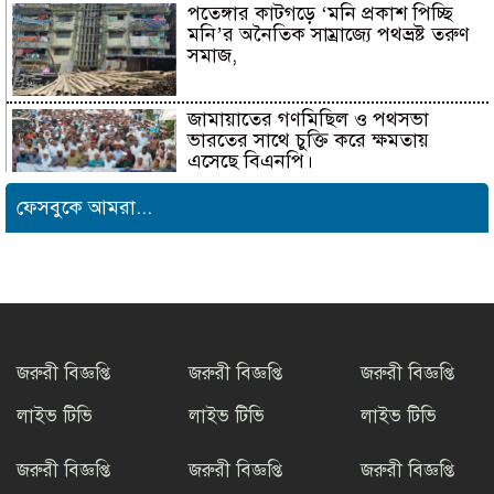
পতেঙ্গার কাটগড়ে ‘মনি প্রকাশ পিচ্ছি
মনি’র অনৈতিক সাম্রাজ্যে পথভ্রষ্ট তরুণ
সমাজ,
জামায়াতের গণমিছিল ও পথসভা
ভারতের সাথে চুক্তি করে ক্ষমতায়
এসেছে বিএনপি।
ফেসবুকে আমরা...
বিশ্বনাথে ‘প্রবাসী ওয়েলফেয়ার
এসোসিয়েশন’র পক্ষ থেকে নগদ অর্থ
বিতরণ।
বইপড়ার অভ্যাস গড়ে তুলতে চট্টগ্রাম
মডেল স্কুলের ব্যতিক্রমী উদ্যোগ
জরুরী বিজ্ঞপ্তি
জরুরী বিজ্ঞপ্তি
জরুরী বিজ্ঞপ্তি
লাইভ টিভি
লাইভ টিভি
লাইভ টিভি
সাংবাদিক সুরক্ষা ও কল্যাণ
ফাউন্ডেশনের উদ্যোগে রাউজানে
জরুরী বিজ্ঞপ্তি
জরুরী বিজ্ঞপ্তি
জরুরী বিজ্ঞপ্তি
বৃক্ষরোপণ কর্মসূচি