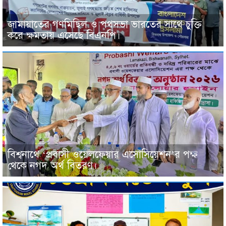
জামায়াতের গণমিছিল ও পথসভা ভারতের সাথে চুক্তি
করে ক্ষমতায় এসেছে বিএনপি।
বিশ্বনাথে ‘প্রবাসী ওয়েলফেয়ার এসোসিয়েশন’র পক্ষ
থেকে নগদ অর্থ বিতরণ।