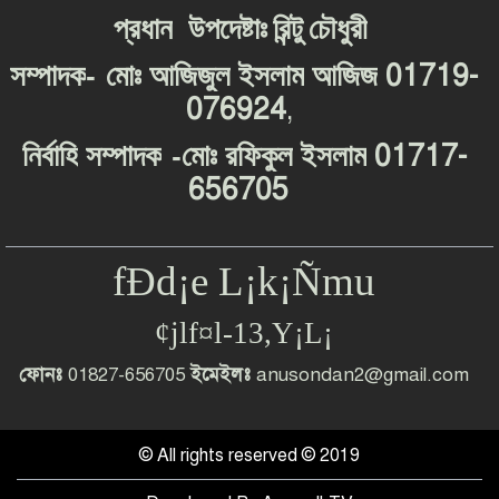
প্রধান
উপদেষ্টাঃ
রিন্টু
চৌধুরী
-
01719-
সম্পাদক
মোঃ
আজিজুল
ইসলাম
আজিজ
076924
,
-
01717-
নির্বাহি
সম্পাদক
মোঃ
রফিকুল
ইসলাম
656705
fÐd¡e L¡k¡Ñmu
¢jlf¤l-13,Y¡L¡
ফোনঃ
01827-656705
ইমেইলঃ
anusondan2@gmail.com
© All rights reserved © 2019