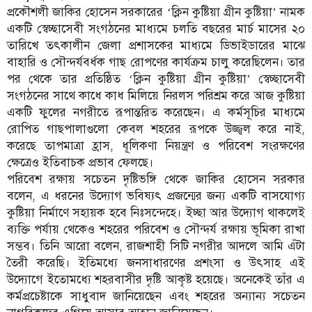
প্রকৌশলী জাকির হোসেন সরকারের ‘ক্লিন কুষ্টিয়া গ্রীন কুষ্টিয়া’ নামক
একটি স্বেচ্ছাসেবী সংগঠনের মাধ্যমে চলতি বছরের মার্চ মাসের ২০
তারিখে তৎকালীন জেলা প্রশাসকের মাধ্যমে ডিভাইডারের মাঝে
বাহারি ও সৌন্দর্যবর্ধক গাছ রোপণের কার্যক্রম চালু করেছিলেন। তার
পর থেকে তার প্রতিষ্ঠিত ‘ক্লিন কুষ্টিয়া গ্রীন কুষ্টিয়া’ স্বেচ্ছাসেবী
সংগঠনের সাথে কাধে কাধ মিলিয়ে নিরলস পরিশ্রম করে আজ কুষ্টিয়া
একটি ফুলের নগরীতে রূপান্তরিত করেছেন। এ কর্মসূচির মাধ্যমে
রোপিত গাছপালাগুলো কেবল শহরের রূপকে উজ্জ্বল করে নাই,
করেছে তাপমাত্রা হ্রাস, ধূলিকণা নিয়ন্ত্রণ ও পরিবেশ সংরক্ষণের
ক্ষেত্রেও ইতিবাচক প্রভাব ফেলছে।
পরিবেশ রক্ষায় সচেতন দৃষ্টিভঙ্গি থেকে জাকির হোসেন সরকার
বলেন, এ ধরনের উদ্যোগ ভবিষ্যৎ প্রজন্মের জন্য একটি বাসযোগ্য
কুষ্টিয়া নির্মাণে সহায়ক হবে নিঃসন্দেহে। ইচ্ছা আর উদ্যোগ থাকলেই
ব্যক্তি পর্যায় থেকেও শহরের পরিবেশ ও সৌন্দর্য রক্ষায় ভূমিকা রাখা
সম্ভব। তিনি আরো বলেন, রাজশাহী সিটি নগরীর আদলে আমি এঁটা
তৈরী করেছি। ইতিমধ্যে জনসাধারণের প্রশংসা ও উৎসাহ এই
উদ্যোগে ইতোমধ্যে শহরবাসীর দৃষ্টি আকৃষ্ট হয়েছে। অনেকেই তাঁর এ
কর্মপ্রচেষ্টাকে সাধুবাদ জানিয়েছেন এবং শহরের অন্যান্য সচেতন