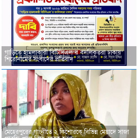
গাড়িতে হামলাকারী বিটিসিএল’র বদলিকৃতরা ঢাকায়’
শিরোনামের সংবাদের প্রতিবাদ
মেহেরপুরের গাংনীতে ২ কিশোরকে বিভিন্ন মেয়াদে সাজা