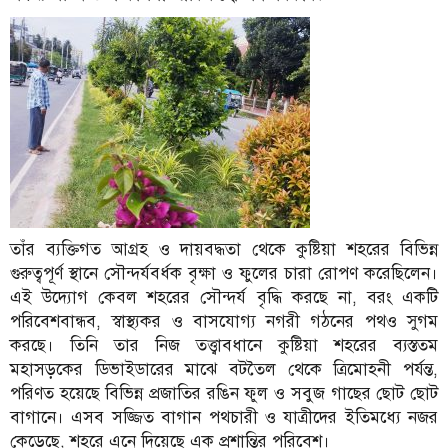
তাঁর ব্যক্তিগত আগ্রহ ও দায়বদ্ধতা থেকে কুষ্টিয়া শহরের বিভিন্ন
গুরুত্বপূর্ণ স্থানে সৌন্দর্যবর্ধক বৃক্ষা ও ফুলের চারা রোপণ করেছিলেন।
এই উদ্যোগ কেবল শহরের সৌন্দর্য বৃদ্ধি করছে না, বরং একটি
পরিবেশবান্ধব, স্বাস্থ্যকর ও বাসযোগ্য নগরী গঠনের পথও সুগম
করছে। তিনি তার নিজ তত্ত্বাবধানে কুষ্টিয়া শহরের ব্যস্ততম
মহাসড়কের ডিভাইডারের মাঝে বটতৈল থেকে ত্রিমোহনী পর্যন্ত,
পরিণত হয়েছে বিভিন্ন প্রজাতির রঙিন ফুল ও সবুজ গাছের ছোট ছোট
বাগানে। এসব সজ্জিত বাগান পথচারী ও যাত্রীদের ইতিমধ্যে নজর
কেড়েছে, শহরে এনে দিয়েছে এক প্রশান্তির পরিবেশ।