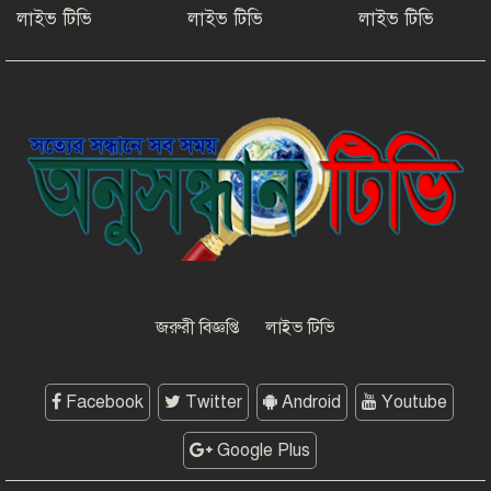
লাইভ টিভি
লাইভ টিভি
লাইভ টিভি
টাংগাইলের ধনবাড়ীতে কৃষকদের মাঝে
আমন মৌসুমের কৃষি উপকরণ বিতরণ।
মাদকের বিরুদ্ধে সমন্বিত জাতীয়
উদ্যোগের ডাক ইনফো বাংলার
কুষ্টিয়ায় শিল্পপতি আলাউদ্দিন
আহমেদের জন্মদিনে ব্যতিক্রমী আত্মীয়
সম্মেলন
জরুরী বিজ্ঞপ্তি
লাইভ টিভি
Facebook
Twitter
Android
Youtube
Google Plus