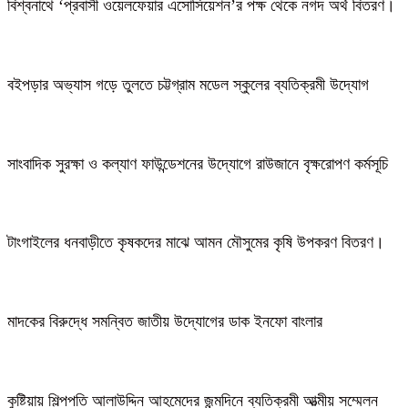
বিশ্বনাথে ‘প্রবাসী ওয়েলফেয়ার এসোসিয়েশন’র পক্ষ থেকে নগদ অর্থ বিতরণ।
বইপড়ার অভ্যাস গড়ে তুলতে চট্টগ্রাম মডেল স্কুলের ব্যতিক্রমী উদ্যোগ
সাংবাদিক সুরক্ষা ও কল্যাণ ফাউন্ডেশনের উদ্যোগে রাউজানে বৃক্ষরোপণ কর্মসূচি
টাংগাইলের ধনবাড়ীতে কৃষকদের মাঝে আমন মৌসুমের কৃষি উপকরণ বিতরণ।
মাদকের বিরুদ্ধে সমন্বিত জাতীয় উদ্যোগের ডাক ইনফো বাংলার
কুষ্টিয়ায় শিল্পপতি আলাউদ্দিন আহমেদের জন্মদিনে ব্যতিক্রমী আত্মীয় সম্মেলন