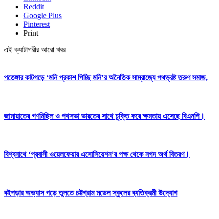
Reddit
Google Plus
Pinterest
Print
এই ক্যাটাগরীর আরো খবর
পতেঙ্গার কাটগড়ে ‘মনি প্রকাশ পিচ্ছি মনি’র অনৈতিক সাম্রাজ্যে পথভ্রষ্ট তরুণ সমাজ,
জামায়াতের গণমিছিল ও পথসভা ভারতের সাথে চুক্তি করে ক্ষমতায় এসেছে বিএনপি।
বিশ্বনাথে ‘প্রবাসী ওয়েলফেয়ার এসোসিয়েশন’র পক্ষ থেকে নগদ অর্থ বিতরণ।
বইপড়ার অভ্যাস গড়ে তুলতে চট্টগ্রাম মডেল স্কুলের ব্যতিক্রমী উদ্যোগ