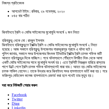
নিজস্ব প্রতিবেদক
আপডেট টাইম : রবিবার, ২৯ নভেম্বর, ২০২০
৮৪৫ বার পঠিত
ঝিনাইদহে ট্রলি ও মোটর সাইকেলের মুখোমুখি সংঘর্ষে ২ জন নিহত
হরিনাকুন্ডু থেকে মো : রাব্বুল ইসলাম
ঝিনাইদহে হরিনাকুন্ডুতে ট্রাক্টর ট্রলি ও মোটর সাইকেলের মুখোমুখি সংঘর্ষে ২ নিহত
হয়েছে। আজ সকালে হরিণাকুন্ডু উপজেলার পারমথুরাপুর গ্রামে এ ঘটনা ঘটে।
পুলিশ জানায়, সকালে সদর উপজেলার কিংশুক ইটভাটার ট্রাক্টর ট্রলি চালক শফিক মাটি
আনতে হরিণাকুন্ডুর দিকে যাচ্ছিল। পথে ঘটনাস্থলে পৌঁছালে বিপরীত দিক থেকে আসা
একটি মোটর সাইকেলের সাথে মুখোমুখি সংঘর্ষ হয়। এতে ট্রলিটি নিয়ন্ত্রন হারিয়ে রাস্তার
পাশে উল্টে গেলে ট্রলি চালক শফিক ঘটনাস্থলেই মারা যায়। আহত হয় মোটর সাইকেলের
চালক শাকিল হোসেন। তাকে উদ্ধার করে ঝিনাইদহ সদর হাসপাতালে ভর্তি করা হয়। পরে
ফরিদপুর মেডিকেল কলেজ হাসপাতালে রেফার্ড করা হলে পথেই তার মৃত্যু হয়।
দয়া করে নিউজটি শেয়ার করুন
Facebook
Twitter
Digg
Linkedin