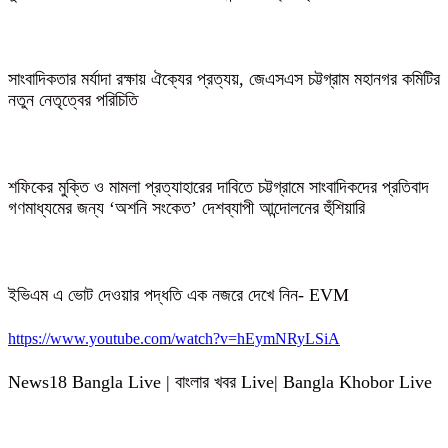
সাংবাদিকতার মর্যাদা রক্ষায় ঐক্যের প্রত্যয়, জেএসএস চট্টগ্রাম মহানগর কমিটির
নতুন নেতৃত্বের পরিচিতি
শফিকের মুক্তি ও মামলা প্রত্যাহারের দাবিতে চট্টগ্রামে সাংবাদিকদের প্রতিবাদ
গণমাধ্যমের জন্য ‘অশনি সংকেত’ দেশব্যাপী আন্দোলনের হুঁশিয়ারি
ইভিএম এ ভোট দেওয়ার পদ্ধতি এক নজরে দেখে নিন- EVM
https://www.youtube.com/watch?v=hEymNRyLSiA
News18 Bangla Live | বাংলার খবর Live| Bangla Khobor Live