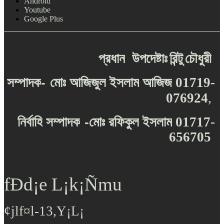
Android
Youtube
Google Plus
প্রধান
উপদেষ্টাঃ
রিন্টু
চৌধুরী
-
সম্পাদক
মোঃ
আজিজুল
ইসলাম
আজিজ
01719-
076924
,
-
নির্বাহি
সম্পাদক
মোঃ
রফিকুল
ইসলাম
01717-
656705
fÐd¡e L¡k¡Ñmu
¢jlf¤l-13,Y¡L¡