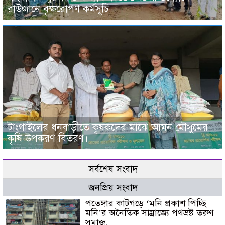
রাউজানে বৃক্ষরোপণ কর্মসূচি
টাংগাইলের ধনবাড়ীতে কৃষকদের মাঝে আমন মৌসুমের
কৃষি উপকরণ বিতরণ।
সর্বশেষ সংবাদ
জনপ্রিয় সংবাদ
পতেঙ্গার কাটগড়ে ‘মনি প্রকাশ পিচ্ছি
মনি’র অনৈতিক সাম্রাজ্যে পথভ্রষ্ট তরুণ
সমাজ,