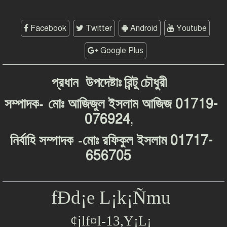
Facebook
Twitter
Android
Youtube
Google Plus
প্রধান
উপদেষ্টাঃ
রিন্টু
চৌধুরী
-
01719-
সম্পাদক
মোঃ
আজিজুল
ইসলাম
আজিজ
076924
,
-
01717-
নির্বাহি
সম্পাদক
মোঃ
রফিকুল
ইসলাম
656705
fÐd¡e L¡k¡Ñmu
¢jlf¤l-13,Y¡L¡