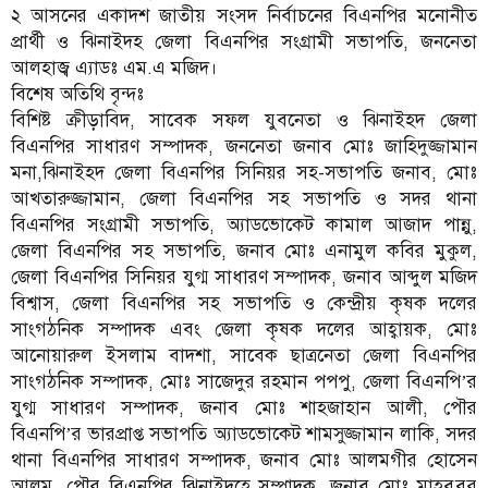
২ আসনের একাদশ জাতীয় সংসদ নির্বাচনের বিএনপির মনোনীত
প্রার্থী ও ঝিনাইদহ জেলা বিএনপির সংগ্রামী সভাপতি, জননেতা
আলহাজ্ব এ্যাডঃ এম.এ মজিদ।
বিশেষ অতিথি বৃন্দঃ
বিশিষ্ট ক্রীড়াবিদ, সাবেক সফল যুবনেতা ও ঝিনাইহদ জেলা
বিএনপির সাধারণ সম্পাদক, জননেতা জনাব মোঃ জাহিদুজ্জামান
মনা,ঝিনাইহদ জেলা বিএনপির সিনিয়র সহ-সভাপতি জনাব, মোঃ
আখতারুজ্জামান, জেলা বিএনপির সহ সভাপতি ও সদর থানা
বিএনপির সংগ্রামী সভাপতি, অ্যাডভোকেট কামাল আজাদ পান্নু,
জেলা বিএনপির সহ সভাপতি, জনাব মোঃ এনামুল কবির মুকুল,
জেলা বিএনপির সিনিয়র যুগ্ম সাধারণ সম্পাদক, জনাব আব্দুল মজিদ
বিশ্বাস, জেলা বিএনপির সহ সভাপতি ও কেন্দ্রীয় কৃষক দলের
সাংগঠনিক সম্পাদক এবং জেলা কৃষক দলের আহ্বায়ক, মোঃ
আনোয়ারুল ইসলাম বাদশা, সাবেক ছাত্রনেতা জেলা বিএনপির
সাংগঠনিক সম্পাদক, মোঃ সাজেদুর রহমান পপপু, জেলা বিএনপি’র
যুগ্ম সাধারণ সম্পাদক, জনাব মোঃ শাহজাহান আলী, পৌর
বিএনপি’র ভারপ্রাপ্ত সভাপতি অ্যাডভোকেট শামসুজ্জামান লাকি, সদর
থানা বিএনপির সাধারণ সম্পাদক, জনাব মোঃ আলমগীর হোসেন
আলম, পৌর বিএনপির ঝিনাইদহে সম্পাদক, জনাব মোঃ মাহবুবুর