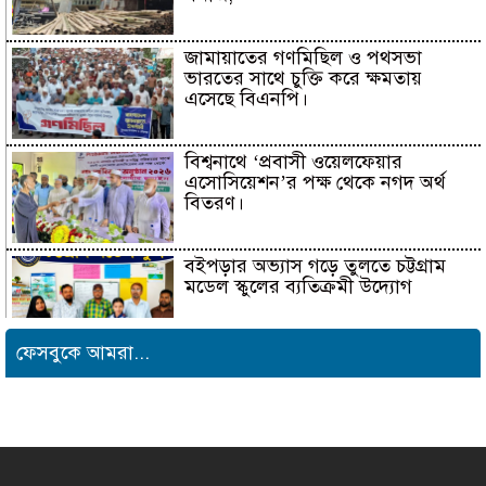
জামায়াতের গণমিছিল ও পথসভা
ভারতের সাথে চুক্তি করে ক্ষমতায়
এসেছে বিএনপি।
বিশ্বনাথে ‘প্রবাসী ওয়েলফেয়ার
এসোসিয়েশন’র পক্ষ থেকে নগদ অর্থ
বিতরণ।
বইপড়ার অভ্যাস গড়ে তুলতে চট্টগ্রাম
মডেল স্কুলের ব্যতিক্রমী উদ্যোগ
ফেসবুকে আমরা...
সাংবাদিক সুরক্ষা ও কল্যাণ
ফাউন্ডেশনের উদ্যোগে রাউজানে
বৃক্ষরোপণ কর্মসূচি
টাংগাইলের ধনবাড়ীতে কৃষকদের মাঝে