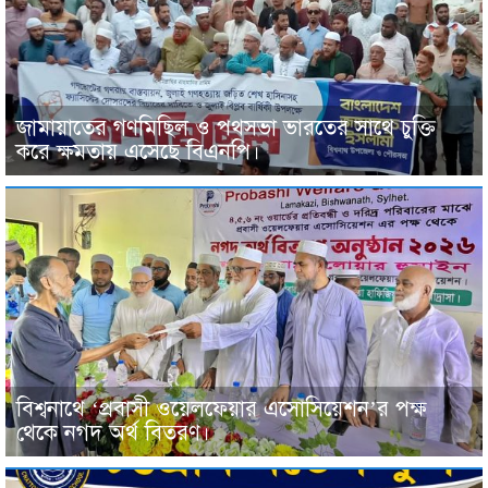
জামায়াতের গণমিছিল ও পথসভা ভারতের সাথে চুক্তি
করে ক্ষমতায় এসেছে বিএনপি।
বিশ্বনাথে ‘প্রবাসী ওয়েলফেয়ার এসোসিয়েশন’র পক্ষ
থেকে নগদ অর্থ বিতরণ।