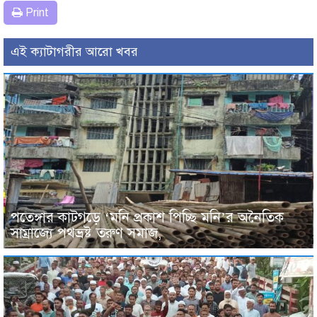
Print
এই ক্যাটাগরীর আরো খবর
পতেঙ্গার কাটগড়ে ‘মনি প্রকাশ পিচ্ছি মনি’র অনৈতিক
সাম্রাজ্যে পথভ্রষ্ট তরুণ সমাজ,