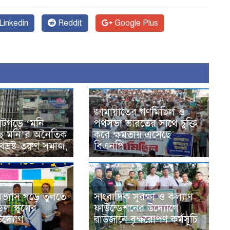
Linkedin
Reddit
Google Plus
জামায়াতের গণমিছিল ও
কাটগড়ে ‘মনি
পথসভা ভারতের সাথে চুক্তি
্ছি মনি’র অনৈতিক
করে ক্ষমতায় এসেছে
পথভ্রষ্ট তরুণ সমাজ,
বিএনপি।
ভ্যাস গড়ে তুলতে
সাংবাদিক সুরক্ষা ও কল্যাণ
ডেল স্কুলের
ফাউন্ডেশনের উদ্যোগে
 উদ্যোগ
রাউজানে বৃক্ষরোপণ কর্মসূচি