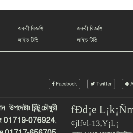
জরুরী বিজ্ঞপ্তি
জরুরী বিজ্ঞপ্তি
লাইভ টিভি
লাইভ টিভি
Facebook
Twitter
A
ান
উপদেষ্টাঃ
রিন্টু
চৌধুরী
fÐd¡e L¡k¡Ñ
01719-076924
,
জ
¢jlf¤l-13,Y¡L¡
01717-656705
ম