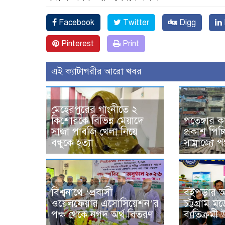
Facebook
Twitter
Digg
Pinterest
Print
এই ক্যাটাগরীর আরো খবর
মেহেরপুরের গাংনীতে ২
কিশোরকে বিভিন্ন মেয়াদে
পতেঙ্গার 
সাজা পাবজি খেলা নিয়ে
প্রকাশ পিচ
বন্ধুকে হত্যা
সাম্রাজ্যে 
বিশ্বনাথে ‘প্রবাসী
বইপড়ার অ
ওয়েলফেয়ার এসোসিয়েশন’র
চট্টগ্রাম ম
পক্ষ থেকে নগদ অর্থ বিতরণ।
ব্যতিক্রমী