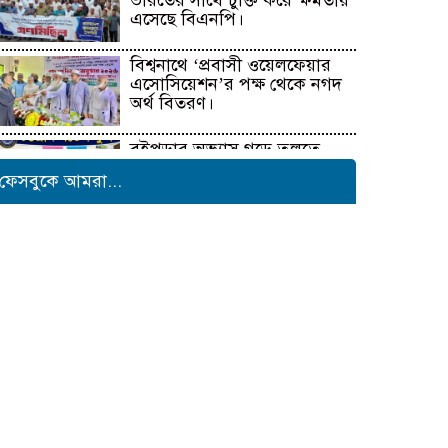
ভারতের সাথে চুক্তি করে ক্ষমতায়
এসেছে বিএনপি।
বিশ্বনাথে ‘প্রবাসী ওয়েলফেয়ার
এসোসিয়েশন’র পক্ষ থেকে নগদ
অর্থ বিতরণ।
বইপড়ার অভ্যাস গড়ে তুলতে
চট্টগ্রাম মডেল স্কুলের ব্যতিক্রমী
ফেসবুকে আমরা...
উদ্যোগ
সাংবাদিক সুরক্ষা ও কল্যাণ
ফাউন্ডেশনের উদ্যোগে রাউজানে
বৃক্ষরোপণ কর্মসূচি
টাংগাইলের ধনবাড়ীতে কৃষকদের
মাঝে আমন মৌসুমের কৃষি
উপকরণ বিতরণ।
মাদকের বিরুদ্ধে সমন্বিত জাতীয়
উদ্যোগের ডাক ইনফো বাংলার