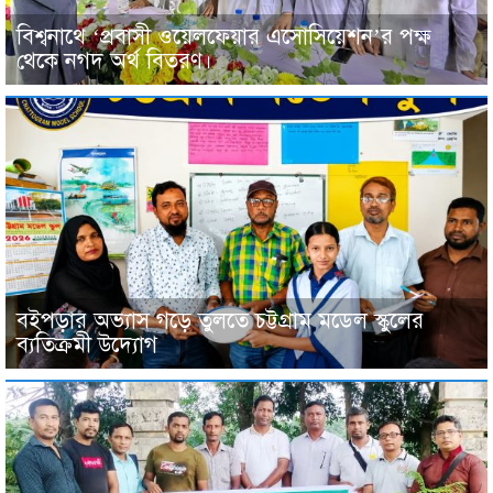
বিশ্বনাথে ‘প্রবাসী ওয়েলফেয়ার এসোসিয়েশন’র পক্ষ
থেকে নগদ অর্থ বিতরণ।
বইপড়ার অভ্যাস গড়ে তুলতে চট্টগ্রাম মডেল স্কুলের
ব্যতিক্রমী উদ্যোগ