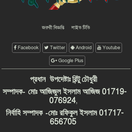
শফিকের মুক্তি ও মামলা প্রত্যাহারের
দাবিতে চট্টগ্রামে সাংবাদিকদের প্রতিবাদ
গণমাধ্যমের জন্য ‘অশনি সংকেত’
দেশব্যাপী আন্দোলনের হুঁশিয়ারি
জরুরী বিজ্ঞপ্তি
লাইভ টিভি
Facebook
Twitter
Android
Youtube
Google Plus
প্রধান
উপদেষ্টাঃ
রিন্টু
চৌধুরী
-
01719-
সম্পাদক
মোঃ
আজিজুল
ইসলাম
আজিজ
076924
,
-
01717-
নির্বাহি
সম্পাদক
মোঃ
রফিকুল
ইসলাম
656705