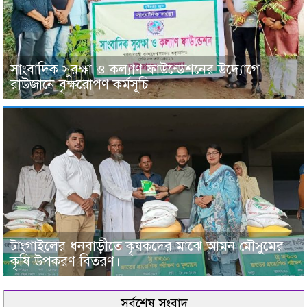
সাংবাদিক সুরক্ষা ও কল্যাণ ফাউন্ডেশনের উদ্যোগে
রাউজানে বৃক্ষরোপণ কর্মসূচি
টাংগাইলের ধনবাড়ীতে কৃষকদের মাঝে আমন মৌসুমের
কৃষি উপকরণ বিতরণ।
সর্বশেষ সংবাদ