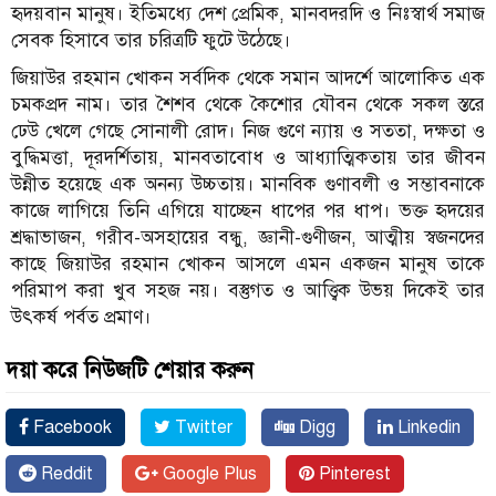
হৃদয়বান মানুষ। ইতিমধ্যে দেশ প্রেমিক, মানবদরদি ও নিঃস্বার্থ সমাজ
সেবক হিসাবে তার চরিত্রটি ফুটে উঠেছে।
জিয়াউর রহমান খোকন সর্বদিক থেকে সমান আদর্শে আলোকিত এক
চমকপ্রদ নাম। তার শৈশব থেকে কৈশোর যৌবন থেকে সকল স্তরে
ঢেউ খেলে গেছে সোনালী রোদ। নিজ গুণে ন্যায় ও সততা, দক্ষতা ও
বুদ্ধিমত্তা, দূরদর্শিতায়, মানবতাবোধ ও আধ্যাত্মিকতায় তার জীবন
উন্নীত হয়েছে এক অনন্য উচ্চতায়। মানবিক গুণাবলী ও সম্ভাবনাকে
কাজে লাগিয়ে তিনি এগিয়ে যাচ্ছেন ধাপের পর ধাপ। ভক্ত হৃদয়ের
শ্রদ্ধাভাজন, গরীব-অসহায়ের বন্ধু, জ্ঞানী-গুণীজন, আত্মীয় স্বজনদের
কাছে জিয়াউর রহমান খোকন আসলে এমন একজন মানুষ তাকে
পরিমাপ করা খুব সহজ নয়। বস্তুগত ও আত্ত্বিক উভয় দিকেই তার
উৎকর্ষ পর্বত প্রমাণ।
দয়া করে নিউজটি শেয়ার করুন
Facebook
Twitter
Digg
Linkedin
Reddit
Google Plus
Pinterest