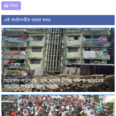
Print
এই ক্যাটাগরীর আরো খবর
পতেঙ্গার কাটগড়ে ‘মনি প্রকাশ পিচ্ছি মনি’র অনৈতিক
সাম্রাজ্যে পথভ্রষ্ট তরুণ সমাজ,