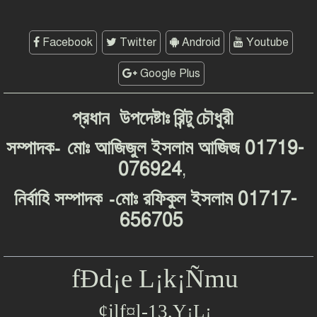
Facebook
Twitter
Android
Youtube
Google Plus
প্রধান
উপদেষ্টাঃ
রিন্টু
চৌধুরী
-
01719-
সম্পাদক
মোঃ
আজিজুল
ইসলাম
আজিজ
076924
,
-
01717-
নির্বাহি
সম্পাদক
মোঃ
রফিকুল
ইসলাম
656705
fÐd¡e L¡k¡Ñmu
¢jlf¤l-13,Y¡L¡