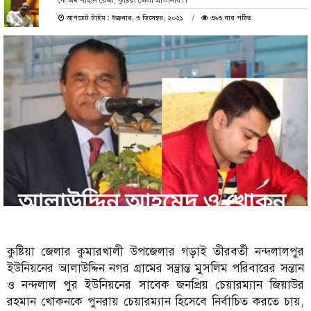
কে এম শাহীন রেজা, কুষ্টিয়া জেলা প্রতিনিধি।।
আপডেট টাইম : শুক্রবার, ৩ ডিসেম্বর, ২০২১
৩৯৩ বার পঠিত
কুষ্টিয়া জেলার কুমারখালী উপজেলার গড়াই তীরবর্তী নন্দলালপুর
ইউনিয়নের আলাউদ্দিন নগর গ্রামের সম্ভ্রান্ত মুসলিম পরিবারের সন্তান
ও নন্দলাল পুর ইউনিয়নের সাবেক জনপ্রিয় চেয়ারম্যান জিয়াউর
রহমান খোকনকে পুনরায় চেয়ারম্যান হিসেবে নির্বাচিত করতে চায়,