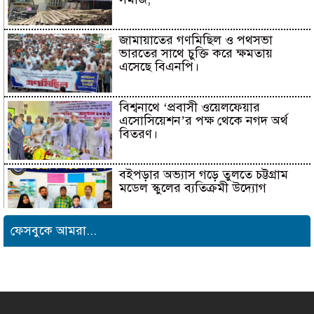
জামায়াতের গণমিছিল ও পথসভা
ভারতের সাথে চুক্তি করে ক্ষমতায়
এসেছে বিএনপি।
বিশ্বনাথে ‘প্রবাসী ওয়েলফেয়ার
এসোসিয়েশন’র পক্ষ থেকে নগদ অর্থ
বিতরণ।
বইপড়ার অভ্যাস গড়ে তুলতে চট্টগ্রাম
মডেল স্কুলের ব্যতিক্রমী উদ্যোগ
ফেসবুকে আমরা...
সাংবাদিক সুরক্ষা ও কল্যাণ
ফাউন্ডেশনের উদ্যোগে রাউজানে
বৃক্ষরোপণ কর্মসূচি
টাংগাইলের ধনবাড়ীতে কৃষকদের মাঝে