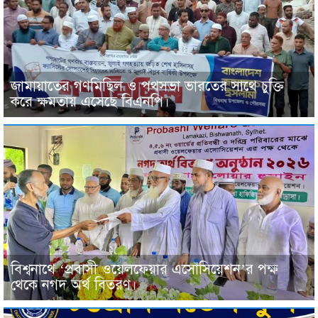
জামায়াতের গণমিছিল ও পথসভা ভারতের সাথে চুক্তি
করে ক্ষমতায় এসেছে বিএনপি।
বিশ্বনাথে ‘প্রবাসী ওয়েলফেয়ার এসোসিয়েশন’র পক্ষ
থেকে নগদ অর্থ বিতরণ।