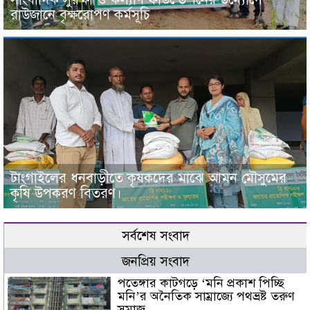
রাউজানে বৃক্ষরোপণ কর্মসূচি
টাংগাইলের ধনবাড়ীতে কৃষকদের মাঝে আমন মৌসুমের
কৃষি উপকরণ বিতরণ।
সর্বশেষ সংবাদ
জনপ্রিয় সংবাদ
পতেঙ্গার কাটগড়ে ‘মনি প্রকাশ পিচ্ছি
মনি’র অনৈতিক সাম্রাজ্যে পথভ্রষ্ট তরুণ
সমাজ,