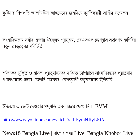
কুষ্টিয়ায় শিল্পপতি আলাউদ্দিন আহমেদের জন্মদিনে ব্যতিক্রমী আত্মীয় সম্মেলন
সাংবাদিকতার মর্যাদা রক্ষায় ঐক্যের প্রত্যয়, জেএসএস চট্টগ্রাম মহানগর কমিটির
নতুন নেতৃত্বের পরিচিতি
শফিকের মুক্তি ও মামলা প্রত্যাহারের দাবিতে চট্টগ্রামে সাংবাদিকদের প্রতিবাদ
গণমাধ্যমের জন্য ‘অশনি সংকেত’ দেশব্যাপী আন্দোলনের হুঁশিয়ারি
ইভিএম এ ভোট দেওয়ার পদ্ধতি এক নজরে দেখে নিন- EVM
https://www.youtube.com/watch?v=hEymNRyLSiA
News18 Bangla Live | বাংলার খবর Live| Bangla Khobor Live