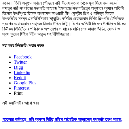
করেন। তিনি অনুষ্ঠান স্থলে পৌছলে নারী উদ্যোক্তারা তাকে ফুল দিয়ে বরন করেন।
নক্ষত্র নারী সংগঠনের সভাপতি শাহনাজ ইসলামের সভাপতিত্বে অনুষ্ঠানে প্রধান অতিথি
হিসেবে উপস্থিত ছিলেন বাংলাদেশ আওয়ামী লীগ কেন্দ্রীয় শিল্প ও বানিজ্য বিষয়ক
উপকমিটির সদস্য এফবিসিসিআই স্ট্যান্ডিং কমিটির চেয়ারম্যান বিশিষ্ট শিল্পপতি টেলিলিংক
গ্রুপের চেয়ারম্যান মোহাম্মদ নিজাম উদ্দিন জিটু। বিশেষ অতিথী হিসেবে উপস্থিত ছিলেন
কিউকম লিমিটেডের পরিচালক অপারেশন ও সাবেক সচিব মোঃ কামাল উদ্দিন, সেভরি ও
স্বাদ ফুডের সিইও লিটন আকন্দ সহ বিশিষ্টজনেরা।
দয়া করে নিউজটি শেয়ার করুন
Facebook
Twitter
Digg
Linkedin
Reddit
Google Plus
Pinterest
Print
এই ক্যাটাগরীর আরো খবর
পতেঙ্গার কাটগড়ে ‘মনি প্রকাশ পিচ্ছি মনি’র অনৈতিক সাম্রাজ্যে পথভ্রষ্ট তরুণ সমাজ,