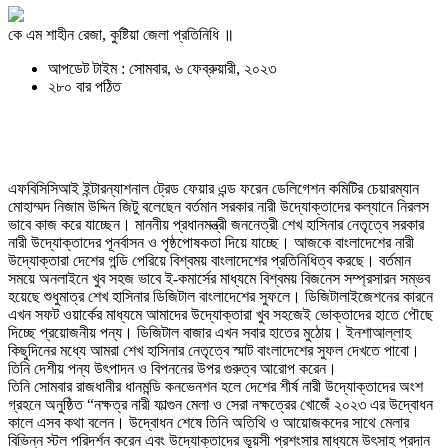
কে এম শাহীন রেজা, কুষ্টিয়া জেলা প্রতিনিধি ॥
আপডেট টাইম : সোমবার, ৬ ফেব্রুয়ারী, ২০২৩
২৮০ বার পঠিত
এফবিসিসিআই ইন্টারন্যাশনাল ট্রেড ফেয়ার এন্ড ফরেন ডেলিগেশন কমিটির চেয়ারম্যান
মোহাম্মদ নিজাম উদ্দিন জিটু বলেছেন বর্তমান সরকার নারী উদ্যোক্তাদের কল্যানে নিরলস
ভাবে কাজ করে যাচ্ছেন। মাননীয় প্রধানমন্ত্রী জননেত্রী শেখ হাসিনার নেতৃত্বে সরকার
নারী উদ্যোক্তাদের পূনর্বাসন ও পৃষ্ঠপোষকতা দিয়ে যাচ্ছে। আজকে বাংলাদেশের নারী
উদ্যোক্তারা দেশের গন্ডি পেরিয়ে বিশ্বময় বাংলাদেশের প্রতিনিধিত্ব করছে। বর্তমান
সময়ে অনলাইনে খুব সহজ ভাবে ই-কমার্সের মাধ্যমে বিশ্বময় বিজনেস সম্প্রসারন সম্ভব
হয়েছে শুধুমাত্র শেখ হাসিনার ডিজিটাল বাংলাদেশের সুফলে। ডিজিটালাইজেশনের কারনে
এখন সফট ওয়ার্কের মাধ্যমে আমাদের উদ্যোক্তারা খুব সহজেই ভোক্তাদের হাতে পৌছে
দিচ্ছে প্রয়োজনীয় পন্য। ডিজিটাল বাজার এখন সবার হাতের মুঠোয়। ইনশাআল্লাহ
কিছুদিনের মধ্যে আমরা শেখ হাসিনার নেতৃত্বে স্মাট বাংলাদেশের সুফল দেখতে পাবো।
তিনি দেশীয় পন্য উৎপাদন ও বিপননের উপর গুরুত্ব আরোপ করেন।
তিনি সোমবার রাজধানীর ধানমন্ডি কনভেনশন হলে দেশের শীর্ষ নারী উদ্যোক্তাদের অংশ
গ্রহনে অনুষ্ঠিত “নক্ষত্র নারী ফাল্গুন মেলা ও সেরা নক্ষত্রের খোজেঁ ২০২৩ এর উদ্বোধন
কালে এসব কথা বলেন। উদ্বোধন শেষে তিনি অতিথি ও আয়োজকদের সাথে মেলার
বিভিন্ন স্টল পরিদর্শন করেন এবং উদ্যোক্তাদের ভূয়সী প্রশংসার মাধ্যমে উৎসাহ প্রদান