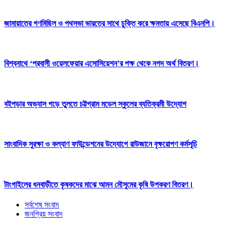
জামায়াতের গণমিছিল ও পথসভা ভারতের সাথে চুক্তি করে ক্ষমতায় এসেছে বিএনপি।
বিশ্বনাথে ‘প্রবাসী ওয়েলফেয়ার এসোসিয়েশন’র পক্ষ থেকে নগদ অর্থ বিতরণ।
বইপড়ার অভ্যাস গড়ে তুলতে চট্টগ্রাম মডেল স্কুলের ব্যতিক্রমী উদ্যোগ
সাংবাদিক সুরক্ষা ও কল্যাণ ফাউন্ডেশনের উদ্যোগে রাউজানে বৃক্ষরোপণ কর্মসূচি
টাংগাইলের ধনবাড়ীতে কৃষকদের মাঝে আমন মৌসুমের কৃষি উপকরণ বিতরণ।
সর্বশেষ সংবাদ
জনপ্রিয় সংবাদ