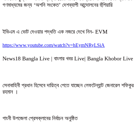
গণমাধ্যমের জন্য ‘অশনি সংকেত’ দেশব্যাপী আন্দোলনের হুঁশিয়ারি
ইভিএম এ ভোট দেওয়ার পদ্ধতি এক নজরে দেখে নিন- EVM
https://www.youtube.com/watch?v=hEymNRyLSiA
News18 Bangla Live | বাংলার খবর Live| Bangla Khobor Live
সেনাবাহিনী প্রধান হিসেবে দায়িত্ব পেতে যাচ্ছেন লেফটেন্যান্ট জেনারেল শফিকুর
রহমান ।
গাংনী উপজেলা প্রেসক্লাবের নির্বাচন অনুষ্ঠিত