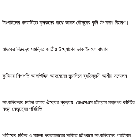
টাংগাইলের ধনবাড়ীতে কৃষকদের মাঝে আমন মৌসুমের কৃষি উপকরণ বিতরণ।
মাদকের বিরুদ্ধে সমন্বিত জাতীয় উদ্যোগের ডাক ইনফো বাংলার
কুষ্টিয়ায় শিল্পপতি আলাউদ্দিন আহমেদের জন্মদিনে ব্যতিক্রমী আত্মীয় সম্মেলন
সাংবাদিকতার মর্যাদা রক্ষায় ঐক্যের প্রত্যয়, জেএসএস চট্টগ্রাম মহানগর কমিটির
নতুন নেতৃত্বের পরিচিতি
শফিকের মুক্তি ও মামলা প্রত্যাহারের দাবিতে চট্টগ্রামে সাংবাদিকদের প্রতিবাদ