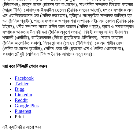
(নিউনেশন), মাহমুদ হাসান (টাইমস অব বাংলাদেশ), সাংগঠনিক সম্পাদক ফিরোজ কায়সার
(আনন্দ টিভি), কোষাধ্যক্ষ ইসমাইল হোসেন (দৈনিক সময়ের আলো), দপ্তর সম্পাদক এস
এম ওয়ালিদুজজামান শুভ (দৈনিক নবচেতনা), ক্রীড়াও সাংস্কৃতিক সম্পাদক জাহিদুল হক
ডন (দৈনিক প্রাইম), প্রচার সম্পাদক ও প্রকাশনা সম্পাদক এইচ এম বেলাল (দৈনিক ঢাকা
টাইমস), ধর্মীয় সম্পাদক সাইফ উদ্দিন আল আজাদ (দৈনিক গণকন্ঠ), ত্রাণ ও সমাজকল্যাণ
সম্পাদক আকতার উন নবী মনা (দৈনিক একুশে সংবাদ), নির্বাহী সদস্য সাবিনা ইয়াসমিন
শ্যামলী (এনটিভি), জাহিদুজ্জামান (নিউজ টুয়েন্টিফোর টেলিভিশন), সোহাগ আহমেদ
(দৈনিক আলোকিত সকাল), মিলন খন্দকার (মোহনা টেলিভিশন), কে এম শাহীন রেজা
(দৈনিক বাংলাদেশ বুলেটিন), সেলিম রেজা রনি (চ্যানেল এস ও দৈনিক খোলাকাগজ),
ফয়সাল চৌধুরী (এশিয়ান টিভি ও দৈনিক আমাদের নতুন সময়)।
দয়া করে নিউজটি শেয়ার করুন
Facebook
Twitter
Digg
Linkedin
Reddit
Google Plus
Pinterest
Print
এই ক্যাটাগরীর আরো খবর