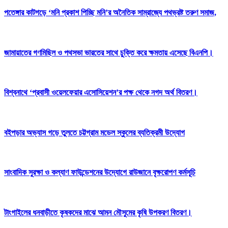
পতেঙ্গার কাটগড়ে ‘মনি প্রকাশ পিচ্ছি মনি’র অনৈতিক সাম্রাজ্যে পথভ্রষ্ট তরুণ সমাজ,
জামায়াতের গণমিছিল ও পথসভা ভারতের সাথে চুক্তি করে ক্ষমতায় এসেছে বিএনপি।
বিশ্বনাথে ‘প্রবাসী ওয়েলফেয়ার এসোসিয়েশন’র পক্ষ থেকে নগদ অর্থ বিতরণ।
বইপড়ার অভ্যাস গড়ে তুলতে চট্টগ্রাম মডেল স্কুলের ব্যতিক্রমী উদ্যোগ
সাংবাদিক সুরক্ষা ও কল্যাণ ফাউন্ডেশনের উদ্যোগে রাউজানে বৃক্ষরোপণ কর্মসূচি
টাংগাইলের ধনবাড়ীতে কৃষকদের মাঝে আমন মৌসুমের কৃষি উপকরণ বিতরণ।