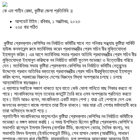
কে এম শাহীন রেজা, কুষ্টিয়া জেলা প্রতিনিধি ॥
আপডেট টাইম : রবিবার, ১ অক্টোবর, ২০২৩
২৩৫ বার পঠিত
কুষ্টিয়া প্রেসক্লাব কেপিসির নব নির্বাচিত কমিটির সাথে গত শনিবার সন্ধ্যায় কুষ্টিয়া সার্কিট
হাউজ কনফারেন্স রুমে মতবিনিময় করেন প্রধানমন্ত্রীর প্রেস সচিব বীর মুক্তিযোদ্ধা
ইহসানুল করিম। এর আগে মতবিনিময় সভার প্রধান অতিথি প্রধানমন্ত্রীর প্রেস সচিব বীর
মুক্তিযোদ্ধা ইহসানুল করিমকে নব নির্বাচিত কমিটি ফুলেল শুভেচ্ছা ও উত্তোরীয় পরিয়ে
দেন। মতবিনিময় সভায় কুষ্টিয়া প্রেসক্লাব কেপিসির নব নির্বাচিত কমিটির নেতৃবৃন্দের
উদ্দেশ্যে প্রধান অতিথির বক্তব্যে প্রধানমন্ত্রীর প্রেস সচিব বীরমুক্তিযোদ্ধা ইহসানুল
করিম বলেন, সরকারের বিরুদ্ধে দেশের বিরুদ্ধে মিথ্যা অপপ্রচার চলছে। চলছে
আন্তর্জাতিক ষড়যন্ত্রও।
এ ব্যাপারে সবাইকে সজাগ থাকতে হবে যাতে কেউ ঘোলা পানিতে মাছ শিকার করতে না
পারে। সাংবাদিকদের সত্য তথ্যের কনটেন্ট তৈরি করে এসব অপপ্রচার প্রতিহত করতে
হবে। তিনি আরও বলেন, সাংবাদিকতা একটি মহান পেশা। যারা এই পেশাকে দেশ এবং
জনগনের কল্যাণে কাজে লাগাবে তারা টিকে থাকবে। আর যারা এই পেশার মর্যাদাহানী করে
তারা অস্থিত্ব সংকটে পড়ে।
প্রগতিশীল সাংবাদিকদের মাতৃসংগঠন কুষ্টিয়া প্রেসক্লাব কেপিসির নব নির্বাচিত কমিটিকে
শুভেচ্ছা ও মঙ্গল কামনা করছি। এ সময় উপস্থিত ছিলেন কুষ্টিয়া প্রেসক্লাব কেপিসি’র
সভাপতি রাশেদুল ইসলাম বিপ্লব (নাগরিক টিভি, বাংলাদেশ বেতার, দৈনিক বাংলা), সহ
সভাপতি মিলন উল্লাহ (ইনডিপেনডেন্ট টিভি), শেখ হাসান বেলাল (আরটিভি), সাধারণ
সম্পাদক সোহেল রানা (জিটিভি, যায়যায়দিন), যুগ্ম সম্পাদক আফরোজা আক্তার ডিউ