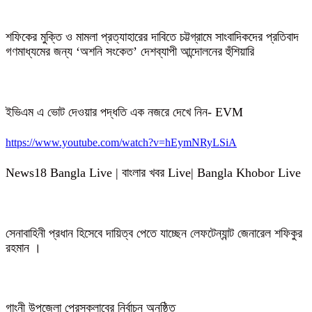
শফিকের মুক্তি ও মামলা প্রত্যাহারের দাবিতে চট্টগ্রামে সাংবাদিকদের প্রতিবাদ
গণমাধ্যমের জন্য ‘অশনি সংকেত’ দেশব্যাপী আন্দোলনের হুঁশিয়ারি
ইভিএম এ ভোট দেওয়ার পদ্ধতি এক নজরে দেখে নিন- EVM
https://www.youtube.com/watch?v=hEymNRyLSiA
News18 Bangla Live | বাংলার খবর Live| Bangla Khobor Live
সেনাবাহিনী প্রধান হিসেবে দায়িত্ব পেতে যাচ্ছেন লেফটেন্যান্ট জেনারেল শফিকুর
রহমান ।
গাংনী উপজেলা প্রেসক্লাবের নির্বাচন অনুষ্ঠিত