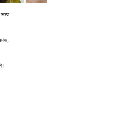
 হত্যা
সমাজ,
পি।