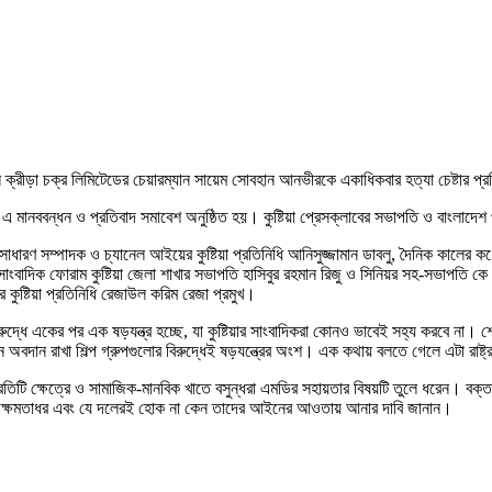
াসেল ক্রীড়া চক্র লিমিটেডের চেয়ারম্যান সায়েম সোবহান আনভীরকে একাধিকবার হত্যা চেষ্টার প্
ে এ মানববন্ধন ও প্রতিবাদ সমাবেশ অনুষ্ঠিত হয়। কুষ্টিয়া প্রেসক্লাবের সভাপতি ও বাংলাদ
বের সাধারণ সম্পাদক ও চ্যানেল আইয়ের কুষ্টিয়া প্রতিনিধি আনিসুজ্জামান ডাবলু, দৈনিক কালের
াংবাদিক ফোরাম কুষ্টিয়া জেলা শাখার সভাপতি হাসিবুর রহমান রিজু ও সিনিয়র সহ-সভাপতি কে এম 
র কুষ্টিয়া প্রতিনিধি রেজাউল করিম রেজা প্রমুখ।
িরুদ্ধে একের পর এক ষড়যন্ত্র হচ্ছে, যা কুষ্টিয়ার সাংবাদিকরা কোনও ভাবেই সহ্য করবে না। শে
অবদান রাখা শিল্প গ্রুপগুলোর বিরুদ্ধেই ষড়যন্ত্রের অংশ। এক কথায় বলতে গেলে এটা রাষ্ট্
িটি ক্ষেত্রে ও সামাজিক-মানবিক খাতে বসুন্ধরা এমডির সহায়তার বিষয়টি তুলে ধরেন। বক্তা
 যতই ক্ষমতাধর এবং যে দলেরই হোক না কেন তাদের আইনের আওতায় আনার দাবি জানান।