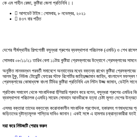
কে এম শাহীন রেজা, কুষ্টিয়া জেলা প্রতিনিধি।।
আপডেট টাইম : সোমবার, ৮ নভেম্বর, ২০২১
৪৩৭ বার পঠিত
দেশের শীর্ষস্থানীয় শিল্পগোষ্ঠী বসুন্ধরা গ্রুপের ব্যবস্থাপনা পরিচালক (এমডি) ও শেখ র
সোমবার ০৮/১১/২১ তারিখ বেলা ১১টায় কুষ্টিয়া প্রেসক্লাবের উদ্যোগে প্রেসক্লাবের সামন
অনুষ্ঠিত মানববন্ধন পরবর্তী সমাবেশে অন্যান্যের মধ্যে বক্তব্য রাখেন কুষ্টিয়া প্রেসক্লা
আলম টুকু, নিউজ টোয়েন্টি ফোরের স্টাফ রিপোর্টার জাহিদুজ্জামান জাহিদ, বাংলাদেশ মফস্বল স
প্রেসক্লাবের কোষাধ্যক্ষ বাংলা টিভির কুষ্টিয়া প্রতিনিধি এম লিটন উজ্জ জামান, ডেইলি সানে
প্রতিবাদ সমাবেশ থেকে সাংবাদিকরা হুঁশিয়ারি প্রদান করে বলেন, বসুন্ধরা গ্রুপের এমডির ব
ব্যবস্থাপনা পরিচালক (এমডি) সায়েম সোবহান আনভীরকে হত্যা চেষ্টা মূলত দেশের উন্নয়নে 
এসময় বক্তারা তাদের বক্তব্যে করোনাকালীন সাংবাদিক প্রণোদনা, হকারসহ গণমাধ্যমের প্রত
জড়িতদের দৃষ্টান্তমূলক শাস্তির দাবিও জানান। একই সঙ্গে এ হামলার চক্রান্তকারীরা
দয়া করে নিউজটি শেয়ার করুন