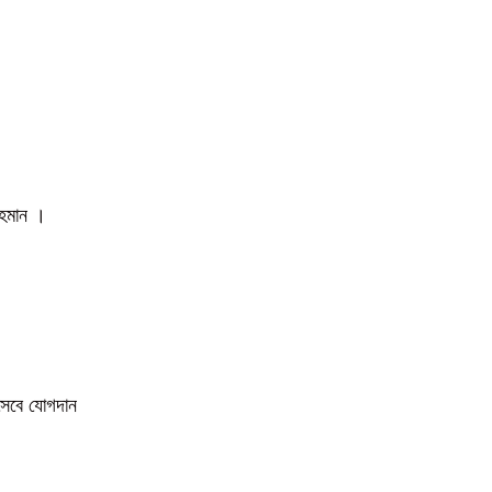
 রহমান ।
িসেবে যোগদান