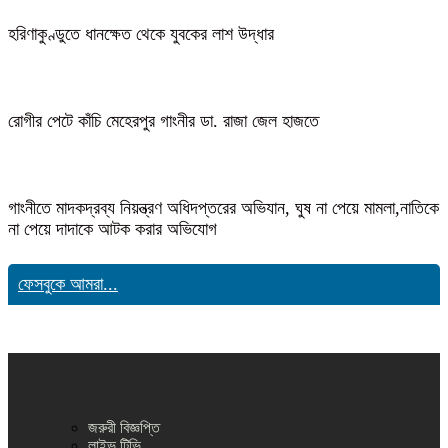
হরিণাকুণ্ডুতে ধানক্ষেত থেকে যুবকের লাশ উদ্ধার
রোগীর পেটে কাঁচি মেহেরপুর গাংনীর ডা. রাজা জেল হাজতে
গাংনীতে মাদকদ্রব্য নিয়ন্ত্রণ অধিদপ্তরের অভিযান, ঘুষ না পেয়ে মামলা,নাতিকে
না পেয়ে দাদাকে আটক করার অভিযোগ
ফেসবুকে আমরা...
জরুরী বিজ্ঞপ্তি
লাইভ টিভি