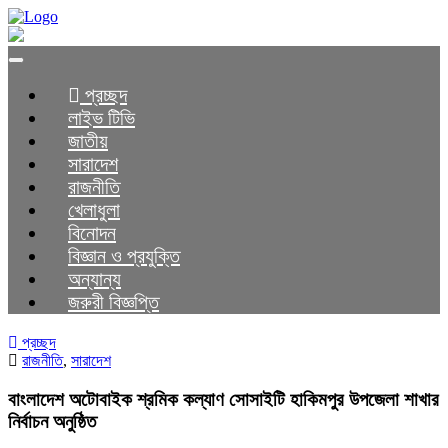
Toggle
navigation
প্রচ্ছদ
লাইভ টিভি
জাতীয়
সারাদেশ
রাজনীতি
খেলাধুলা
বিনোদন
বিজ্ঞান ও প্রযুক্তি
অন্যান্য
জরুরী বিজ্ঞপ্তি
প্রচ্ছদ
রাজনীতি
,
সারাদেশ
বাংলাদেশ অটোবাইক শ্রমিক কল্যাণ সোসাইটি হাকিমপুর উপজেলা শাখার
নির্বাচন অনুষ্ঠিত