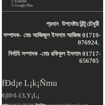
Youtube
Google Plus
প্রধান
উপদেষ্টাঃ
রিন্টু
চৌধুরী
-
সম্পাদক
মোঃ
আজিজুল
ইসলাম
আজিজ
01719-
076924
,
-
নির্বাহি
সম্পাদক
মোঃ
রফিকুল
ইসলাম
01717-
656705
fÐd¡e L¡k¡Ñmu
¢jlf¤l-13,Y¡L¡