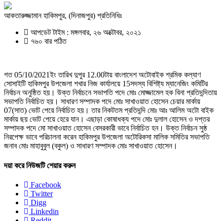
আকতারুজ্জামান হাকিমপুর, (দিনাজপুর) প্রতিনিধিঃ
আপডেট টাইম : মঙ্গলবার, ২৬ অক্টোবর, ২০২১
৭৬০ বার পঠিত
গত 05/10/2021ইং তারিখ দুপুর 12.00টায় বাংলাদেশ অটোবাইক শ্রমিক কল্যাণ
সোসাইটি হাকিমপুর উপজেলা শখার নিজ কার্যালয়ে 15সদস্য বিশিষ্ট্য ম্যানেজিং কমিটির
নির্বাচন অনুষ্ঠিত হয়। উক্ত নির্বাচনে সভাপতি পদে মোঃ মোজ্জামেল হক বিনা প্রতিদন্দিতায়
সভাপতি নির্বাচিত হয়। সাধারণ সম্পাদক পদে মোঃ সাখাওয়াত হোসেন চেয়ার মার্কায়
07(সাত) ভোট পেয়ে নির্বাচিত হয়। তার নিকটতম প্রতিদন্দি মোঃ আঃ আলিম অটো বাইক
মার্কায় ছয় ভোট পেয়ে হেরে যান। এছাড়া কোষাধক্য পদে মোঃ দুলাল হোসেন ও দপ্তর
সম্পাদক পদে মো সাখাওয়াত হোসেন বেসরকারী ভাবে নির্বাচিত হন। উক্ত নির্বাচন সুষ্ঠ
নিরপেক্ষ ভাবে পরিচালনা করেন হাকিমপুর উপজেলা অটোরিকসা মালিক সমিতির সভাপতি
জনাব মোঃ মাহাবুবুল (বকুল) ও সাধারণ সম্পাদক মোঃ সাখাওয়াত হোসেন।
দয়া করে নিউজটি শেয়ার করুন
Facebook
Twitter
Digg
Linkedin
Reddit