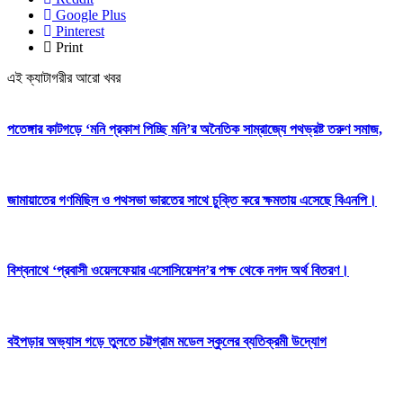
Google Plus
Pinterest
Print
এই ক্যাটাগরীর আরো খবর
পতেঙ্গার কাটগড়ে ‘মনি প্রকাশ পিচ্ছি মনি’র অনৈতিক সাম্রাজ্যে পথভ্রষ্ট তরুণ সমাজ,
জামায়াতের গণমিছিল ও পথসভা ভারতের সাথে চুক্তি করে ক্ষমতায় এসেছে বিএনপি।
বিশ্বনাথে ‘প্রবাসী ওয়েলফেয়ার এসোসিয়েশন’র পক্ষ থেকে নগদ অর্থ বিতরণ।
বইপড়ার অভ্যাস গড়ে তুলতে চট্টগ্রাম মডেল স্কুলের ব্যতিক্রমী উদ্যোগ