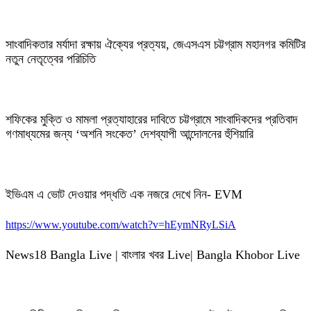
সাংবাদিকতার মর্যাদা রক্ষায় ঐক্যের প্রত্যয়, জেএসএস চট্টগ্রাম মহানগর কমিটির
নতুন নেতৃত্বের পরিচিতি
শফিকের মুক্তি ও মামলা প্রত্যাহারের দাবিতে চট্টগ্রামে সাংবাদিকদের প্রতিবাদ
গণমাধ্যমের জন্য ‘অশনি সংকেত’ দেশব্যাপী আন্দোলনের হুঁশিয়ারি
ইভিএম এ ভোট দেওয়ার পদ্ধতি এক নজরে দেখে নিন- EVM
https://www.youtube.com/watch?v=hEymNRyLSiA
News18 Bangla Live | বাংলার খবর Live| Bangla Khobor Live