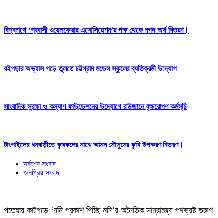
বিশ্বনাথে ‘প্রবাসী ওয়েলফেয়ার এসোসিয়েশন’র পক্ষ থেকে নগদ অর্থ বিতরণ।
বইপড়ার অভ্যাস গড়ে তুলতে চট্টগ্রাম মডেল স্কুলের ব্যতিক্রমী উদ্যোগ
সাংবাদিক সুরক্ষা ও কল্যাণ ফাউন্ডেশনের উদ্যোগে রাউজানে বৃক্ষরোপণ কর্মসূচি
টাংগাইলের ধনবাড়ীতে কৃষকদের মাঝে আমন মৌসুমের কৃষি উপকরণ বিতরণ।
সর্বশেষ সংবাদ
জনপ্রিয় সংবাদ
পতেঙ্গার কাটগড়ে ‘মনি প্রকাশ পিচ্ছি মনি’র অনৈতিক সাম্রাজ্যে পথভ্রষ্ট তরুণ