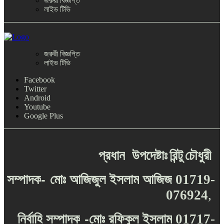
জরুরী বিজ্ঞপ্তি
লাইভ টিভি
জরুরী বিজ্ঞপ্তি
লাইভ টিভি
Facebook
Twitter
Android
Youtube
Google Plus
প্রধান
উপদেষ্টাঃ
রিন্টু
চৌধুরী
-
সম্পাদক
মোঃ
আজিজুল
ইসলাম
আজিজ
01719-
076924
,
-
নির্বাহি
সম্পাদক
মোঃ
রফিকুল
ইসলাম
01717-