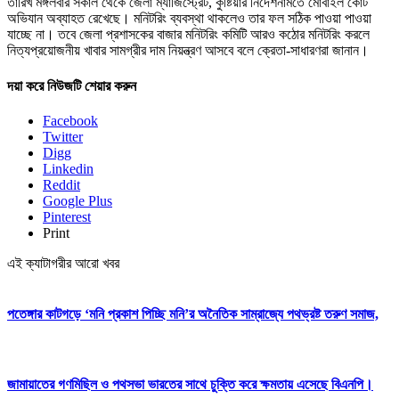
তারিখ মঙ্গলবার সকাল থেকে জেলা ম্যাজিস্ট্রেট, কুষ্টিয়ার নির্দেশনামতে মোবাইল কোর্ট
অভিযান অব্যাহত রেখেছে। মনিটরিং ব্যবস্থা থাকলেও তার ফল সঠিক পাওয়া পাওয়া
যাচ্ছে না। তবে জেলা প্রশাসকের বাজার মনিটরিং কমিটি আরও কঠোর মনিটরিং করলে
নিত্যপ্রয়োজনীয় খাবার সামগ্রীর দাম নিয়ন্ত্রণ আসবে বলে ক্রেতা-সাধারণরা জানান।
দয়া করে নিউজটি শেয়ার করুন
Facebook
Twitter
Digg
Linkedin
Reddit
Google Plus
Pinterest
Print
এই ক্যাটাগরীর আরো খবর
পতেঙ্গার কাটগড়ে ‘মনি প্রকাশ পিচ্ছি মনি’র অনৈতিক সাম্রাজ্যে পথভ্রষ্ট তরুণ সমাজ,
জামায়াতের গণমিছিল ও পথসভা ভারতের সাথে চুক্তি করে ক্ষমতায় এসেছে বিএনপি।