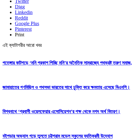
Twitter
Digg
Linkedin
Reddit
Google Plus
Pinterest
Print
এই ক্যাটাগরীর আরো খবর
পতেঙ্গার কাটগড়ে ‘মনি প্রকাশ পিচ্ছি মনি’র অনৈতিক সাম্রাজ্যে পথভ্রষ্ট তরুণ সমাজ,
জামায়াতের গণমিছিল ও পথসভা ভারতের সাথে চুক্তি করে ক্ষমতায় এসেছে বিএনপি।
বিশ্বনাথে ‘প্রবাসী ওয়েলফেয়ার এসোসিয়েশন’র পক্ষ থেকে নগদ অর্থ বিতরণ।
বইপড়ার অভ্যাস গড়ে তুলতে চট্টগ্রাম মডেল স্কুলের ব্যতিক্রমী উদ্যোগ