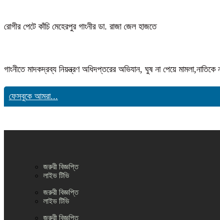
রোগীর পেটে কাঁচি মেহেরপুর গাংনীর ডা. রাজা জেল হাজতে
গাংনীতে মাদকদ্রব্য নিয়ন্ত্রণ অধিদপ্তরের অভিযান, ঘুষ না পেয়ে মামলা,নাতি
ফেসবুকে আমরা...
জরুরী বিজ্ঞপ্তি
লাইভ টিভি
জরুরী বিজ্ঞপ্তি
লাইভ টিভি
জরুরী বিজ্ঞপ্তি