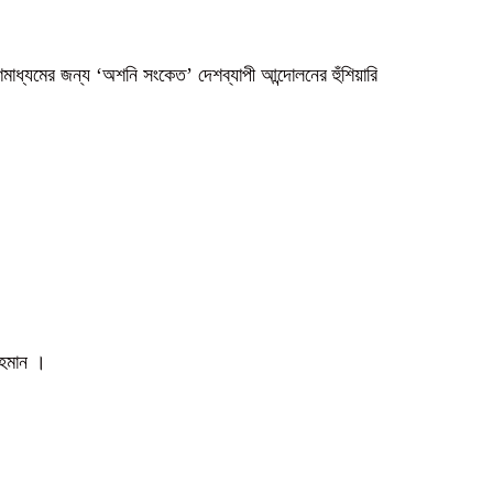
গণমাধ্যমের জন্য ‘অশনি সংকেত’ দেশব্যাপী আন্দোলনের হুঁশিয়ারি
 রহমান ।