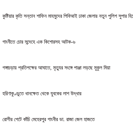
কুষ্টিয়ার কৃতি সন্তান শাফিন মাহমুদের পিবিআই ঢাকা জেলার নতুন পুলিশ সুপার হ
গাংনীতে চোর সন্দেহে এক কিশোরসহ আটক-৬
গঙ্গাচড়ায় প্রতিপক্ষের আঘাতে, মৃত্যুর সংঙ্গে পাঞ্জা লড়ছে মুকুল মিয়া
হরিণাকুণ্ডুতে ধানক্ষেত থেকে যুবকের লাশ উদ্ধার
রোগীর পেটে কাঁচি মেহেরপুর গাংনীর ডা. রাজা জেল হাজতে