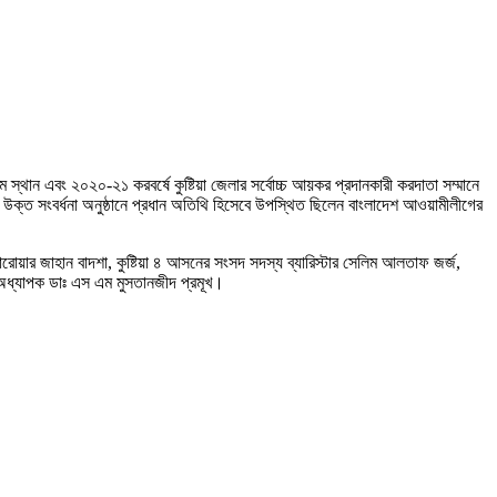
১ম স্থান এবং ২০২০-২১ করবর্ষে কুষ্টিয়া জেলার সর্বোচ্চ আয়কর প্রদানকারী করদাতা সম্মানে
জনে উক্ত সংবর্ধনা অনুষ্ঠানে প্রধান অতিথি হিসেবে উপস্থিত ছিলেন বাংলাদেশ আওয়ামীলীগের
 সারোয়ার জাহান বাদশা, কুষ্টিয়া ৪ আসনের সংসদ সদস্য ব্যারিস্টার সেলিম আলতাফ জর্জ,
 অধ্যাপক ডাঃ এস এম মুসতানজীদ প্রমূখ।