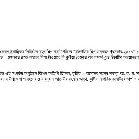
বল ইন্ডাষ্ট্রিজ লিমিটেড বৃহৎ শিল্প ক্যাটাগরিতে “রাষ্টপতির শিল্প উন্নয়ন পুরস্কার-২০১৯” 
ে। মঙ্গলবার রাতে শহরের দিশা টাওয়ারে দি কুষ্টিয়া চেম্বার অব কমার্স এন্ড ইন্ডাষ্টির আয়ো
নুষ্ঠিত এই সংবর্ধনা অনুষ্ঠানে বিশেষ অতিথি ছিলেন, কুষ্টিয়া ১ আসনের সংসদ সদস্য আ. ক. ম.
, সদর উপজেলা পরিষদের চেয়ারম্যান আতাউর রহমান আতা, কুষ্টিয়া নাগরিক কমিটির সভাপতি