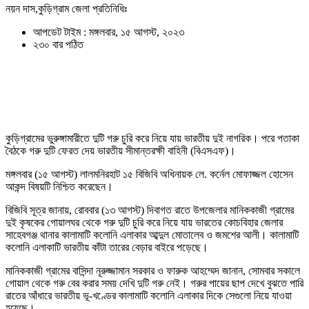
নয়ন দাস,কুড়িগ্রাম জেলা প্রতিনিধিঃ
আপডেট টাইম : মঙ্গলবার, ১৫ আগস্ট, ২০২৩
২৩০ বার পঠিত
কুড়িগ্রামের ভুরুঙ্গামারীতে দুটি গরু চুরি করে নিয়ে যায় ভারতীয় দুই নাগরিক। পরে পতাকা
বৈঠকে গরু দুটি ফেরত দেয় ভারতীয় সীমান্তরক্ষী বাহিনী (বিএসএফ)।
মঙ্গলবার (১৫ আগস্ট) লালমনিরহাট ১৫ বিজিবি অধিনায়ক লে. কর্নেল মোফাজ্জল হোসেন
আকন্দ বিষয়টি নিশ্চিত করেছেন।
বিজিবি সূত্র জানায়, রোববার (১৩ আগস্ট) দিবাগত রাতে উপজেলার মানিককাজী গ্রামের
দুই কৃষকের গোয়ালঘর থেকে গরু দুটি চুরি করে নিয়ে যায় ভারতের কোচবিহার জেলার
সাহেবগঞ্জ থানার কালামাটি কলোনি এলাকার আব্দুল মোতালেব ও জমশের আলী। কালামাটি
কলোনি এলাকাটি ভারতীয় কাঁটা তারের বেড়ার বাইরে পড়েছে।
মানিককাজী গ্রামের বাসিন্দা নূরুজ্জামান সরকার ও ফারুক আহম্মেদ জানান, সোমবার সকালে
গোয়াল থেকে গরু বের করার সময় দেখি দুটি গরু নেই। গরুর পায়ের ছাপ দেখে বুঝতে পারি
রাতের আঁধারে ভারতীয় ভূ-খণ্ডের কালামাটি কলোনি এলাকার দিকে সেগুলো নিয়ে যাওয়া
হয়েছে।