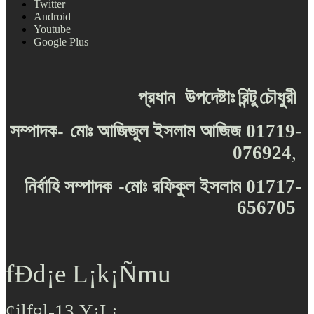
Twitter
Android
Youtube
Google Plus
প্রধান
উপদেষ্টাঃ
রিন্টু
চৌধুরী
-
সম্পাদক
মোঃ
আজিজুল
ইসলাম
আজিজ
01719-
076924
,
-
নির্বাহি
সম্পাদক
মোঃ
রফিকুল
ইসলাম
01717-
656705
fÐd¡e L¡k¡Ñmu
¢jlf¤l-13,Y¡L¡