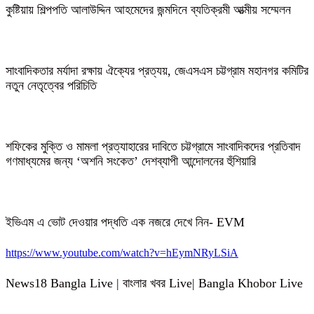
কুষ্টিয়ায় শিল্পপতি আলাউদ্দিন আহমেদের জন্মদিনে ব্যতিক্রমী আত্মীয় সম্মেলন
সাংবাদিকতার মর্যাদা রক্ষায় ঐক্যের প্রত্যয়, জেএসএস চট্টগ্রাম মহানগর কমিটির
নতুন নেতৃত্বের পরিচিতি
শফিকের মুক্তি ও মামলা প্রত্যাহারের দাবিতে চট্টগ্রামে সাংবাদিকদের প্রতিবাদ
গণমাধ্যমের জন্য ‘অশনি সংকেত’ দেশব্যাপী আন্দোলনের হুঁশিয়ারি
ইভিএম এ ভোট দেওয়ার পদ্ধতি এক নজরে দেখে নিন- EVM
https://www.youtube.com/watch?v=hEymNRyLSiA
News18 Bangla Live | বাংলার খবর Live| Bangla Khobor Live