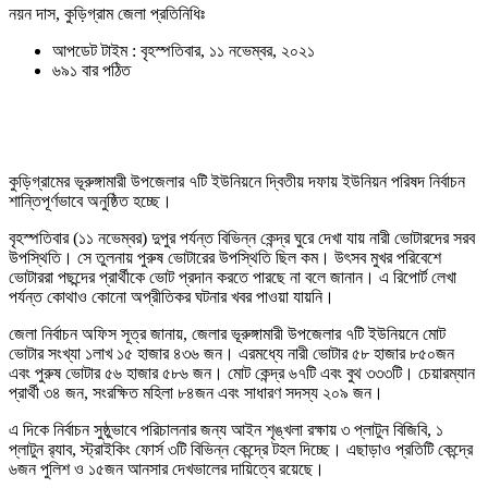
নয়ন দাস, কুড়িগ্রাম জেলা প্রতিনিধিঃ
আপডেট টাইম : বৃহস্পতিবার, ১১ নভেম্বর, ২০২১
৬৯১ বার পঠিত
কুড়িগ্রামের ভূরুঙ্গামারী উপজেলার ৭টি ইউনিয়নে দ্বিতীয় দফায় ইউনিয়ন পরিষদ নির্বাচন
শান্তিপূর্ণভাবে অনুষ্ঠিত হচ্ছে।
বৃহস্পতিবার (১১ নভেম্বর) দুপুর পর্যন্ত বিভিন্ন কেন্দ্র ঘুরে দেখা যায় নারী ভোটারদের সরব
উপস্থিতি। সে তুলনায় পুরুষ ভোটারের উপস্থিতি ছিল কম। উৎসব মুখর পরিবেশে
ভোটাররা পছন্দের প্রার্থীকে ভোট প্রদান করতে পারছে না বলে জানান। এ রিপোর্ট লেখা
পর্যন্ত কোথাও কোনো অপ্রীতিকর ঘটনার খবর পাওয়া যায়নি।
জেলা নির্বাচন অফিস সূত্র জানায়, জেলার ভূরুঙ্গামারী উপজেলার ৭টি ইউনিয়নে মোট
ভোটার সংখ্যা ১লাখ ১৫ হাজার ৪৩৬ জন। এরমধ্যে নারী ভোটার ৫৮ হাজার ৮৫০জন
এবং পুরুষ ভোটার ৫৬ হাজার ৫৮৬ জন। মোট কেন্দ্র ৬৭টি এবং বুথ ৩৩৩টি। চেয়ারম্যান
প্রার্থী ৩৪ জন, সংরক্ষিত মহিলা ৮৪জন এবং সাধারণ সদস্য ২০৯ জন।
এ দিকে নির্বাচন সুষ্ঠুভাবে পরিচালনার জন্য আইন শৃঙ্খলা রক্ষায় ৩ প্লাটুন বিজিবি, ১
প্লাটুন র‌্যাব, স্ট্রাইকিং ফোর্স ৩টি বিভিন্ন কেন্দ্রে টহল দিচ্ছে। এছাড়াও প্রতিটি কেন্দ্রে
৬জন পুলিশ ও ১৫জন আনসার দেখভালের দায়িত্বে রয়েছে।