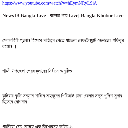
https://www.youtube.com/watch?v=hEymNRyLSiA
News18 Bangla Live | বাংলার খবর Live| Bangla Khobor Live
সেনাবাহিনী প্রধান হিসেবে দায়িত্ব পেতে যাচ্ছেন লেফটেন্যান্ট জেনারেল শফিকুর
রহমান ।
গাংনী উপজেলা প্রেসক্লাবের নির্বাচন অনুষ্ঠিত
কুষ্টিয়ার কৃতি সন্তান শাফিন মাহমুদের পিবিআই ঢাকা জেলার নতুন পুলিশ সুপার
হিসেবে যোগদান
গাংনীতে চোর সন্দেহে এক কিশোরসহ আটক-৬