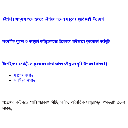
বইপড়ার অভ্যাস গড়ে তুলতে চট্টগ্রাম মডেল স্কুলের ব্যতিক্রমী উদ্যোগ
সাংবাদিক সুরক্ষা ও কল্যাণ ফাউন্ডেশনের উদ্যোগে রাউজানে বৃক্ষরোপণ কর্মসূচি
টাংগাইলের ধনবাড়ীতে কৃষকদের মাঝে আমন মৌসুমের কৃষি উপকরণ বিতরণ।
সর্বশেষ সংবাদ
জনপ্রিয় সংবাদ
পতেঙ্গার কাটগড়ে ‘মনি প্রকাশ পিচ্ছি মনি’র অনৈতিক সাম্রাজ্যে পথভ্রষ্ট তরুণ
সমাজ,