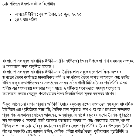
মোঃ শহিদুল ইসলামঃ স্টাফ রিপোর্টার
আপডেট টাইম : বৃহস্পতিবার, ১৫ জুন, ২০২৩
২৪৪ বার পঠিত
বাংলাদেশ মফস্বল সাংবাদিক ইউনিয়ন (বিএমইউজে) ভৈরব উপজেলা শাখার সদস্য সংগ্রহ
ও আলোচনা সভা অনুষ্ঠিত হয়েছে।
বাংলাদেশ মফস্বল সাংবাদিক ইউনিয়ন ও দৈনিক লাল সবুজের দেশ-পাক্ষিক অপরাধ
জগতের ভৈরব কার্যালয়ে মানবাধিকার কর্মী ও সংগঠনের ভৈরব শাখার আহবায়ক মোঃ ছাবির
উদ্দিন রাজুর সভাপতিত্বে ও সংগঠনের সদস্য সচিব গাজী টিভির ভৈরব প্রতিনিধি এমএ
হালিম এর সঞ্চালনায় মঙ্গলবার সন্ধা সাড়ে ৭ ঘটিকায় সংবাদদাতা সদস্য সংগ্রহ ও
আলোচনা সভায় নেতৃবৃন্দ গণমাধ্যমের উপর দিকনির্দেশনা মূলক বক্তব্য রাখেন।
উক্ত আলোচনা সভায় প্রধান অতিথি হিসাবে বক্তব্য রাখেন বাংলাদেশ মফস্বল সাংবাদিক
ইউনিয়ন এর প্রতিষ্ঠাতা সভাপতি, দৈনিক লাল সবুজের দেশ ও অপরাধ জগতের সম্পাদক
প্রকাশক আলহাজ্ব সোহেল আহমেদ, অন্যান্যদের মাঝে বক্তব্য রাখেন দৈনিক পূর্বকন্ঠের
সহ সম্পাদক ও সরকারী হাজী আসমত কলেজের অধ্যাপক মোঃ মোতাহার হোসেন,শাপলা
টিভির সম্পাদক মোঃ হাবিবুর রহমান,জবস টিভির জেলা প্রতিনিধি ও ভৈরব উপজেলা সৈনিক
লীগের সভাপতি মোঃ জামাল উদ্দিন, দৈনিক এশিয়া বাণীর ভৈরব- কুলিয়ারচর প্রতিনিধি ও