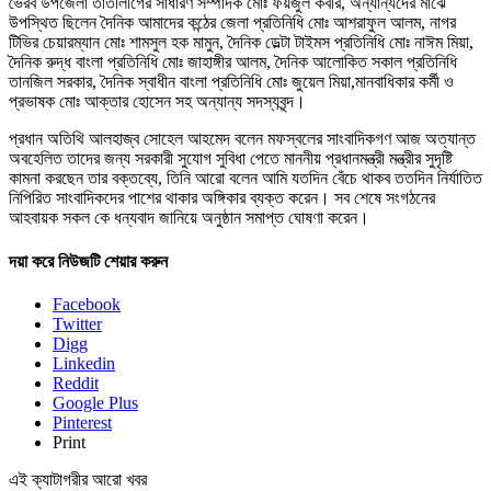
ভৈরব উপজেলা তাঁতীলীগের সাধারণ সম্পাদক মোঃ ফয়জুল কবীর, অন্যান্যদের মাঝে
উপস্থিত ছিলেন দৈনিক আমাদের কন্ঠের জেলা প্রতিনিধি মোঃ আশরাফুল আলম, নাগর
টিভির চেয়ারম্যান মোঃ শামসুল হক মামুন, দৈনিক ডেল্টা টাইমস প্রতিনিধি মোঃ নাঈম মিয়া,
দৈনিক রুদ্ধ বাংলা প্রতিনিধি মোঃ জাহাঙ্গীর আলম, দৈনিক আলোকিত সকাল প্রতিনিধি
তানজিল সরকার, দৈনিক স্বাধীন বাংলা প্রতিনিধি মোঃ জুয়েল মিয়া,মানবাধিকার কর্মী ও
প্রভাষক মোঃ আক্তার হোসেন সহ অন্যান্য সদস্যবৃন্দ।
প্রধান অতিথি আলহাজ্ব সোহেল আহমেদ বলেন মফস্বলের সাংবাদিকগণ আজ অত্যান্ত
অবহেলিত তাদের জন্য সরকারী সুযোগ সুবিধা পেতে মাননীয় প্রধানমন্ত্রী মন্ত্রীর সুদৃষ্টি
কামনা করছেন তার বক্তব্যে, তিনি আরো বলেন আমি যতদিন বেঁচে থাকব ততদিন নির্যাতিত
নিপিরিত সাংবাদিকদের পাশের থাকার অঙ্গিকার ব্যক্ত করেন। সব শেষে সংগঠনের
আহবায়ক সকল কে ধন্যবাদ জানিয়ে অনুষ্ঠান সমাপ্ত ঘোষণা করেন।
দয়া করে নিউজটি শেয়ার করুন
Facebook
Twitter
Digg
Linkedin
Reddit
Google Plus
Pinterest
Print
এই ক্যাটাগরীর আরো খবর