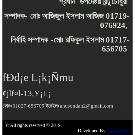
প্রধান
উপদেষ্টাঃ
রিন্টু
চৌধুরী
-
সম্পাদক
মোঃ
আজিজুল
ইসলাম
আজিজ
01719-
076924
,
-
নির্বাহি
সম্পাদক
মোঃ
রফিকুল
ইসলাম
01717-
656705
fÐd¡e L¡k¡Ñmu
¢jlf¤l-13,Y¡L¡
ফোনঃ
01827-656705
ইমেইলঃ
anusondan2@gmail.com
© All rights reserved © 2019
Developed By
AparadhTV