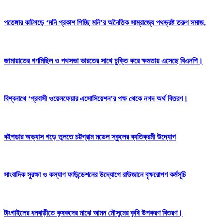
পতেঙ্গার কাটগড়ে ‘মনি প্রকাশ পিচ্ছি মনি’র অনৈতিক সাম্রাজ্যে পথভ্রষ্ট তরুণ সমাজ,
জামায়াতের গণমিছিল ও পথসভা ভারতের সাথে চুক্তি করে ক্ষমতায় এসেছে বিএনপি।
বিশ্বনাথে ‘প্রবাসী ওয়েলফেয়ার এসোসিয়েশন’র পক্ষ থেকে নগদ অর্থ বিতরণ।
বইপড়ার অভ্যাস গড়ে তুলতে চট্টগ্রাম মডেল স্কুলের ব্যতিক্রমী উদ্যোগ
সাংবাদিক সুরক্ষা ও কল্যাণ ফাউন্ডেশনের উদ্যোগে রাউজানে বৃক্ষরোপণ কর্মসূচি
টাংগাইলের ধনবাড়ীতে কৃষকদের মাঝে আমন মৌসুমের কৃষি উপকরণ বিতরণ।