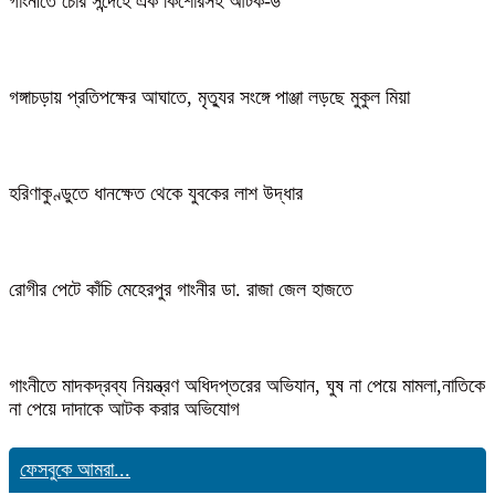
গাংনীতে চোর সন্দেহে এক কিশোরসহ আটক-৬
গঙ্গাচড়ায় প্রতিপক্ষের আঘাতে, মৃত্যুর সংঙ্গে পাঞ্জা লড়ছে মুকুল মিয়া
হরিণাকুণ্ডুতে ধানক্ষেত থেকে যুবকের লাশ উদ্ধার
রোগীর পেটে কাঁচি মেহেরপুর গাংনীর ডা. রাজা জেল হাজতে
গাংনীতে মাদকদ্রব্য নিয়ন্ত্রণ অধিদপ্তরের অভিযান, ঘুষ না পেয়ে মামলা,নাতিকে
না পেয়ে দাদাকে আটক করার অভিযোগ
ফেসবুকে আমরা...