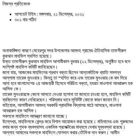
নিজস্ব প্রতিবেদক
আপডেট টাইম : মঙ্গলবার, ২১ ডিসেম্বর, ২০২১
৩০১ বার পঠিত
অনাকাঙ্ক্ষিত কারণে মেহেরপুর সদর উপজেলার আমদহ গ্রামের ঐতিহাসিক তাফসীরুল
কুরআন মাহফিল স্থগিত হয়েছে।
উক্ত তাফসীরুল কুরআন মাহফিল আগামীকাল বুধবার (২২ ডিসেম্বর), অনুষ্ঠিত হবে বলে
সংশ্লিষ্ট মাহফিল কমিটি জানিয়েছেন।
জানা যায়, আজকের মাহফিলের প্রধান বক্তা ছিলেন আন্তর্জাতিক খ্যাতি সমপন্ন
আল্লামা তারেক মুনওয়ার। কিন্তু তা স্হগিত করে এবং তারেক মুনওয়ার কে বাদ দিয়ে
আনা হবে বাংলাদেশের ২য় আজহারী হিসেবে পরিচিত বক্তা, হযরত মাওলানা আবরারুল হক
আসিফ কে।
তারেক মুনওয়ারকে কেনো আসতে দেওয়া হলোনা তা জানতে চাওয়া হলে, মাহফিল কমিটি
ব্যক্তিগত কারণ দেখিয়েছেন। পরিস্কার ভাবে সুনির্দিষ্ট কোনো কারণ জানান নি।
যাইহোক, আগামীকাল আমদহ সরকারি প্রাথমিক বিদ্যালয় মাঠে আসছেন, মাওলানা
আবরারুল হক আসিফ।
সকলকে মাহফিলে আমন্ত্রণ জানানো যাচ্ছে।
উল্লেখ্য, মাহফিলকে কেন্দ্র করে বিশাল আয়োজন করা হয়েছে। মহিলাদের এবং পুরুষদের
বসার জন্য পৃথক ব্যবস্থাসহ একাধিক প্রজেক্টরের মাধ্যমে দেখার সুব্যবস্থা রয়েছে।
আল্লাহ আমাদের সকলকে মাহফিলে যোগদান করার তৌফিক দান করুন। আমীন