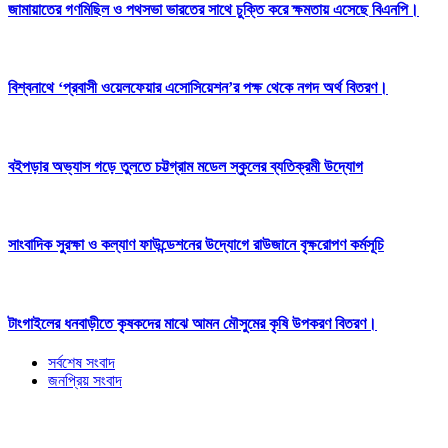
জামায়াতের গণমিছিল ও পথসভা ভারতের সাথে চুক্তি করে ক্ষমতায় এসেছে বিএনপি।
বিশ্বনাথে ‘প্রবাসী ওয়েলফেয়ার এসোসিয়েশন’র পক্ষ থেকে নগদ অর্থ বিতরণ।
বইপড়ার অভ্যাস গড়ে তুলতে চট্টগ্রাম মডেল স্কুলের ব্যতিক্রমী উদ্যোগ
সাংবাদিক সুরক্ষা ও কল্যাণ ফাউন্ডেশনের উদ্যোগে রাউজানে বৃক্ষরোপণ কর্মসূচি
টাংগাইলের ধনবাড়ীতে কৃষকদের মাঝে আমন মৌসুমের কৃষি উপকরণ বিতরণ।
সর্বশেষ সংবাদ
জনপ্রিয় সংবাদ