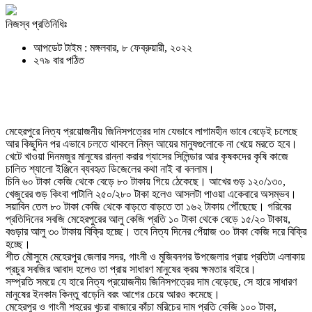
নিজস্ব প্রতিনিধিঃ
আপডেট টাইম : মঙ্গলবার, ৮ ফেব্রুয়ারী, ২০২২
২৭৯ বার পঠিত
মেহেরপুরে নিত্য প্রয়োজনীয় জিনিসপত্রের দাম যেভাবে লাগামহীন ভাবে বেড়েই চলেছে
আর কিছুদিন পর এভাবে চলতে থাকলে নিম্ন আয়ের মানুষগুলোকে না খেয়ে মরতে হবে।
খেটে খাওয়া দিনমজুর মানুষের রান্না করার গ্যাসের সিলিন্ডার আর কৃষকদের কৃষি কাজে
চালিত শ্যালো ইঞ্জিনে ব্যবহৃত ডিজেলের কথা নাই বা বললাম।
চিনি ৬০ টাকা কেজি থেকে বেড়ে ৮০ টাকায় গিয়ে ঠেকেছে। আখের গুড় ১২০/১৩০,
খেজুরের গুড় কিংবা পাটালি ২৫০/২৮০ টাকা হলেও আসলটা পাওয়া একেবারে অসম্ভব।
সয়াবিন তেল ৮০ টাকা কেজি থেকে বাড়তে বাড়তে তা ১৬২ টাকায় পৌঁছেছে। গরিবের
প্রতিদিনের সবজি মেহেরপুরের আলু কেজি প্রতি ১০ টাকা থেকে বেড়ে ১৫/২০ টাকায়,
বগুড়ার আলু ৩০ টাকায় বিক্রি হচ্ছে। তবে নিত্য দিনের পেঁয়াজ ৩০ টাকা কেজি দরে বিক্রি
হচ্ছে।
শীত মৌসুমে মেহেরপুর জেলার সদর, গাংনী ও মুজিবনগর উপজেলার প্রায় প্রতিটা এলাকায়
প্রচুর সবজির আবাদ হলেও তা প্রায় সাধারণ মানুষের ক্রয় ক্ষমতার বাইরে।
সম্প্রতি সময়ে যে হারে নিত্য প্রয়োজনীয় জিনিসপত্রের দাম বেড়েছে, সে হারে সাধারণ
মানুষের ইনকাম কিন্তু বাড়েনি বরং আগের চেয়ে আরও কমেছে।
মেহেরপুর ও গাংনী শহরের খুচরা বাজারে কাঁচা মরিচের দাম প্রতি কেজি ১০০ টাকা,