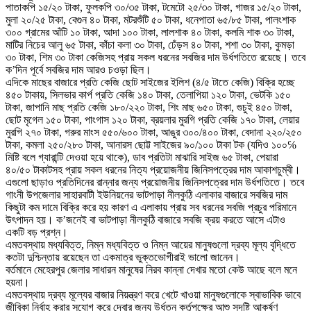
পাতাকপি ১৫/২০ টাকা, ফুলকপি ৩০/৩৫ টাকা, টমেটো ২৫/৩০ টাকা, গাজর ১৫/২০ টাকা,
মুলা ২০/২৫ টাকা, বেগুন ৪০ টাকা, মটরশুঁটি ৫০ টাকা, ধনেপাতা ৬৫/৮৫ টাকা, পালংশাক
৩০০ গ্রামের আঁটি ১০ টাকা, আদা ১০০ টাকা, লালশাক ৪০ টাকা, কলমি শাক ৩০ টাকা,
মাটির নিচের আলু ৬৫ টাকা, কাঁচা কলা ৩০ টাকা, ঢেঁড়স ৪০ টাকা, শশা ৩০ টাকা, কুমড়া
৩০ টাকা, শিম ৩০ টাকা কেজিসহ প্রায় সকল ধরনের সবজির দাম উর্ধগতিতে রয়েছে। তবে
ক’দিন পূর্বে সবজির দাম আরও চওড়া ছিল।
এদিকে মাছের বাজারে প্রতি কেজি ছোট সাইজের ইলিশ (৪/৫ টাতে কেজি) বিক্রি হচ্ছে
৪৫০ টাকায়, সিলভার কার্প প্রতি কেজি ১৪০ টাকা, তেলাপিয়া ১২০ টাকা, ভেটকি ১৫০
টাকা, জাপানি মাছ প্রতি কেজি ১৮০/২২০ টাকা, শিং মাছ ৬৫০ টাকা, গুচুই ৪৫০ টাকা,
ছোট মৃগেল ১৫০ টাকা, পাংগাস ১২০ টাকা, ব্রয়লার মুরগি প্রতি কেজি ১৭০ টাকা, লেয়ার
মুরগি ২৭০ টাকা, গরুর মাংস ৫৫০/৬০০ টাকা, আঙুর ৩০০/৪০০ টাকা, বেদানা ২২০/২৫০
টাকা, কমলা ২৫০/২৮০ টাকা, আনারস ছোট্ট সাইজের ৯০/১০০ টাকা টক (যদিও ১০০℅
মিষ্টি বলে গ্যারান্টি দেওয়া হয়ে থাকে), ডাব প্রতিটা মাঝারি সাইজ ৬৫ টাকা, পেয়ারা
৪০/৫০ টাকাটসহ প্রায় সকল ধরনের নিত্য প্রয়োজনীয় জিনিসপত্রের দাম আকাশচুম্বী।
এগুলো ছাড়াও প্রতিদিনের রান্নার জন্য প্রয়োজনীয় জিনিসপত্রের দাম উর্ধগতিতে। তবে
গাংনী উপজেলার সাহারবাটী ইউনিয়নের ভাটপাড়া নীলকুঠি এলাকার বাজারে সবজির দাম
কিছুটা কম দামে বিক্রি করে হয় কারণ এ এলাকায় প্রায় সব ধরনের সবজি প্রচুর পরিমানে
উৎপাদন হয়। ক’জনেই বা ভাটপাড়া নীলকুঠি বাজারে সবজি ক্রয় করতে আসে এটাও
একটি বড় প্রশ্ন।
এমতবস্থায় মধ্যবিত্ত, নিম্ন মধ্যবিত্ত ও নিম্ন আয়ের মানুষগুলো দ্রব্য মূল্য বৃদ্ধিতে
কতটা দুশ্চিন্তায় রয়েছেন তা একমাত্র ভুক্তভোগীরাই ভালো জানেন।
বর্তমানে মেহেরপুর জেলার সাধারন মানুষের নিরব কান্না দেখার মতো কেউ আছে বলে মনে
হয়না।
এমতবস্থায় দ্রব্য মূল্যের বাজার নিয়ন্ত্রণ করে খেটে খাওয়া মানুষগুলোকে স্বাভাবিক ভাবে
জীবিকা নির্বাহ করার সুযোগ করে দেবার জন্য উর্ধতন কর্তৃপক্ষের আশু সুদৃষ্টি আকর্ষণ