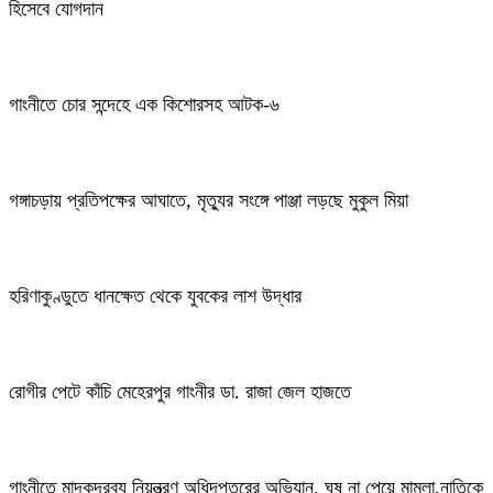
হিসেবে যোগদান
গাংনীতে চোর সন্দেহে এক কিশোরসহ আটক-৬
গঙ্গাচড়ায় প্রতিপক্ষের আঘাতে, মৃত্যুর সংঙ্গে পাঞ্জা লড়ছে মুকুল মিয়া
হরিণাকুণ্ডুতে ধানক্ষেত থেকে যুবকের লাশ উদ্ধার
রোগীর পেটে কাঁচি মেহেরপুর গাংনীর ডা. রাজা জেল হাজতে
গাংনীতে মাদকদ্রব্য নিয়ন্ত্রণ অধিদপ্তরের অভিযান, ঘুষ না পেয়ে মামলা,নাতিকে